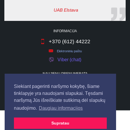
UAB Elstava
INFORMACIJA
+370 (612) 44222
Elektroniniu paštu
Viber (chat)
NAUJIENŲ PRENUMERATA
Siekiant pagerinti naršymo kokybę, šiame
tinklapyje yra naudojami slapukai. Tęsdami
naršymą Jūs išreiškiate sutikimą dėl slapukų
naudojimo.
Daugiau informacijos
© 2026
UAB "ELSTAVA".
Visos teisės saugomos.
Supratau
Bendraukime internete: