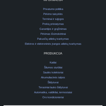
INFORMACIJA
Privatumo politika
Pirkimo taisyklės
Terminai ir sąlygos
Prekių pristatymas
Garantijos ir grąžinimas
Pirkimas išsimokėtinai
Pakuočių atliekų tvarkymas
Elektros ir elektroninės įrangos atliekų tvarkymas
PRODUKCIJA
Katilai
Šilumos siurbliai
Saulės kolektoriai
Akumuliacinės talpos
Šildytuvai
Terasiniai lauko šildytuvai
Automatika, valdikliai, termostatai
Oro kondicionieriai