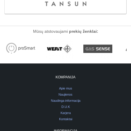
Mūsų atstovaujami
prekių ženklai:
KOMPANIJA
Apie mus
Naujienos
Naudinga informacija
D.U.K
Karjera
Kontaktai