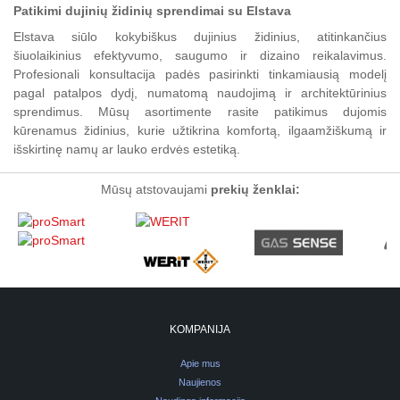
Patikimi dujinių židinių sprendimai su Elstava
Elstava siūlo kokybiškus dujinius židinius, atitinkančius
šiuolaikinius efektyvumo, saugumo ir dizaino reikalavimus.
Profesionali konsultacija padės pasirinkti tinkamiausią modelį
pagal patalpos dydį, numatomą naudojimą ir architektūrinius
sprendimus. Mūsų asortimente rasite patikimus dujomis
kūrenamus židinius, kurie užtikrina komfortą, ilgaamžiškumą ir
išskirtinę namų ar lauko erdvės estetiką.
Mūsų atstovaujami
prekių ženklai:
KOMPANIJA
Apie mus
Naujienos