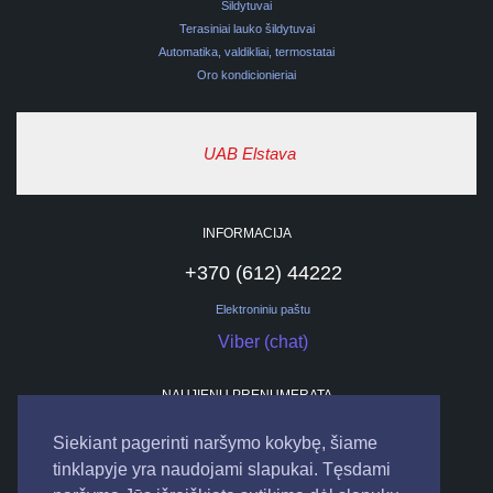
Šildytuvai
Terasiniai lauko šildytuvai
Automatika, valdikliai, termostatai
Oro kondicionieriai
UAB Elstava
INFORMACIJA
+370 (612) 44222
Elektroniniu paštu
Viber (chat)
NAUJIENŲ PRENUMERATA
Siekiant pagerinti naršymo kokybę, šiame
tinklapyje yra naudojami slapukai. Tęsdami