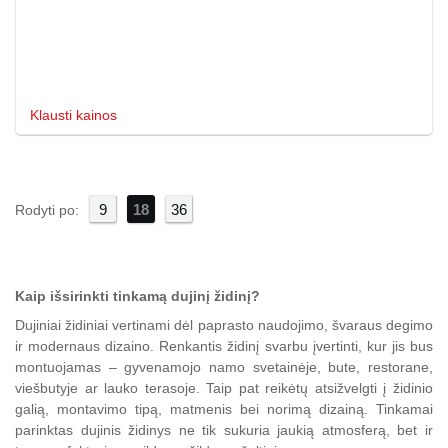
Klausti kainos
9
18
36
Rodyti po:
Kaip išsirinkti tinkamą dujinį židinį?
Dujiniai židiniai vertinami dėl paprasto naudojimo, švaraus degimo
ir modernaus dizaino. Renkantis židinį svarbu įvertinti, kur jis bus
montuojamas – gyvenamojo namo svetainėje, bute, restorane,
viešbutyje ar lauko terasoje. Taip pat reikėtų atsižvelgti į židinio
galią, montavimo tipą, matmenis bei norimą dizainą. Tinkamai
parinktas dujinis židinys ne tik sukuria jaukią atmosferą, bet ir