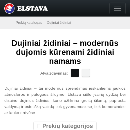
Prekių katalogas
Dujiniai židiniai
Dujiniai židiniai – modernūs
dujomis kūrenami židiniai
namams
Atvaizdavimas:
Dujiniai židiniai – tai modernus sprendimas ieškantiems jaukios
atmosferos ir patogaus šildymo. Elstava siūlo įvairių dydžių bei
dizaino dujinius židinius, kurie užtikrina greitą šilumą, paprastą
valdymą ir estetišką vaizdą tiek gyvenamosiose, tiek komercinėse
ar lauko erdvėse.
Prekių kategorijos