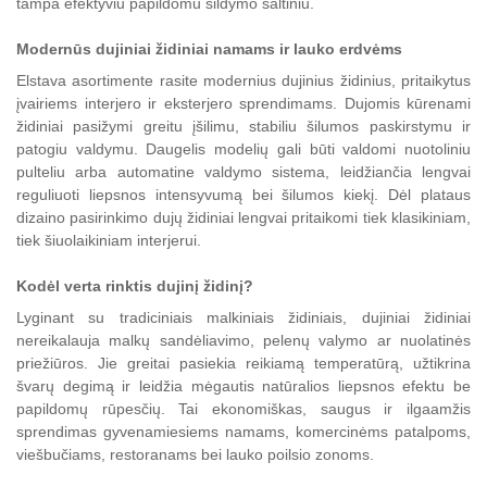
tampa efektyviu papildomu šildymo šaltiniu.
Modernūs dujiniai židiniai namams ir lauko erdvėms
Elstava asortimente rasite modernius dujinius židinius, pritaikytus
įvairiems interjero ir eksterjero sprendimams. Dujomis kūrenami
židiniai pasižymi greitu įšilimu, stabiliu šilumos paskirstymu ir
patogiu valdymu. Daugelis modelių gali būti valdomi nuotoliniu
pulteliu arba automatine valdymo sistema, leidžiančia lengvai
reguliuoti liepsnos intensyvumą bei šilumos kiekį. Dėl plataus
dizaino pasirinkimo dujų židiniai lengvai pritaikomi tiek klasikiniam,
tiek šiuolaikiniam interjerui.
Kodėl verta rinktis dujinį židinį?
Lyginant su tradiciniais malkiniais židiniais, dujiniai židiniai
nereikalauja malkų sandėliavimo, pelenų valymo ar nuolatinės
priežiūros. Jie greitai pasiekia reikiamą temperatūrą, užtikrina
švarų degimą ir leidžia mėgautis natūralios liepsnos efektu be
papildomų rūpesčių. Tai ekonomiškas, saugus ir ilgaamžis
sprendimas gyvenamiesiems namams, komercinėms patalpoms,
viešbučiams, restoranams bei lauko poilsio zonoms.