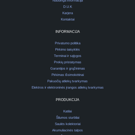
Naudinga informacija
D.U.K
Karjera
Kontaktai
INFORMACIJA
Privatumo politika
Pirkimo taisyklės
Terminai ir sąlygos
Prekių pristatymas
Garantijos ir grąžinimas
Pirkimas išsimokėtinai
Pakuočių atliekų tvarkymas
Elektros ir elektroninės įrangos atliekų tvarkymas
PRODUKCIJA
Katilai
Šilumos siurbliai
Saulės kolektoriai
Akumuliacinės talpos