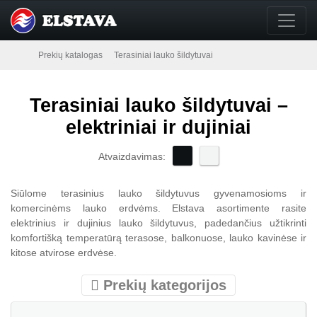
Prekių katalogas
Terasiniai lauko šildytuvai
Terasiniai lauko šildytuvai –
elektriniai ir dujiniai
Atvaizdavimas:
Siūlome terasinius lauko šildytuvus gyvenamosioms ir
komercinėms lauko erdvėms. Elstava asortimente rasite
elektrinius ir dujinius lauko šildytuvus, padedančius užtikrinti
komfortišką temperatūrą terasose, balkonuose, lauko kavinėse ir
kitose atvirose erdvėse.
Prekių kategorijos