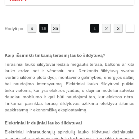
9
18
36
1
2
»
3
Rodyti po:
Kaip išsirinkti tinkamą terasinį lauko šildytuvą?
Terasiniai lauko šildytuvai leidžia mėgautis terasa, balkonu ar kita
lauko erdve net ir vėsesniu oru. Renkantis šildytuvą svarbu
įvertinti šildomo ploto dydį, montavimo galimybes, energijos šaltinį
bei naudojimo intensyvumą. Elektriniai lauko šildytuvai puikiai
tinka vietoms, kur yra elektros įvadas, o dujiniai modeliai suteikia
daugiau mobilumo ir gali būti naudojami ten, kur elektros nėra.
Tinkamai parinktas terasų šildytuvas užtikrina efektyvų šilumos
paskirstymą ir ekonomišką eksploatavimą.
Elektriniai ir dujiniai lauko šildytuvai
Elektriniai infraraudonųjų spindulių lauko šildytuvai dažniausiai
naudoja infraraudonųjų spindulių technologiją, kuri šildo žmones ir