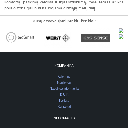
komfortą, patikimą veikimą ir ilgaamžiškumą, todėl terasa ar kita
poilsio zona gali būti naudojama didžiąją metų dalį.
Mūsų atstovaujami
prekių ženklai:
KOMPANIJA
Apie mus
Naujienos
Naudinga informacija
D.U.K
Karjera
Kontaktai
INFORMACIJA