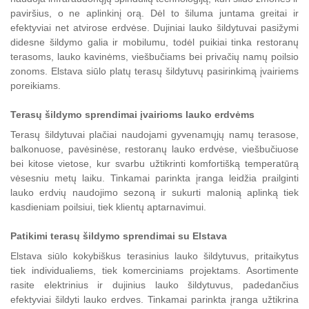
paviršius, o ne aplinkinį orą. Dėl to šiluma juntama greitai ir
efektyviai net atvirose erdvėse. Dujiniai lauko šildytuvai pasižymi
didesne šildymo galia ir mobilumu, todėl puikiai tinka restoranų
terasoms, lauko kavinėms, viešbučiams bei privačių namų poilsio
zonoms. Elstava siūlo platų terasų šildytuvų pasirinkimą įvairiems
poreikiams.
Terasų šildymo sprendimai įvairioms lauko erdvėms
Terasų šildytuvai plačiai naudojami gyvenamųjų namų terasose,
balkonuose, pavėsinėse, restoranų lauko erdvėse, viešbučiuose
bei kitose vietose, kur svarbu užtikrinti komfortišką temperatūrą
vėsesniu metų laiku. Tinkamai parinkta įranga leidžia prailginti
lauko erdvių naudojimo sezoną ir sukurti malonią aplinką tiek
kasdieniam poilsiui, tiek klientų aptarnavimui.
Patikimi terasų šildymo sprendimai su Elstava
Elstava siūlo kokybiškus terasinius lauko šildytuvus, pritaikytus
tiek individualiems, tiek komerciniams projektams. Asortimente
rasite elektrinius ir dujinius lauko šildytuvus, padedančius
efektyviai šildyti lauko erdves. Tinkamai parinkta įranga užtikrina