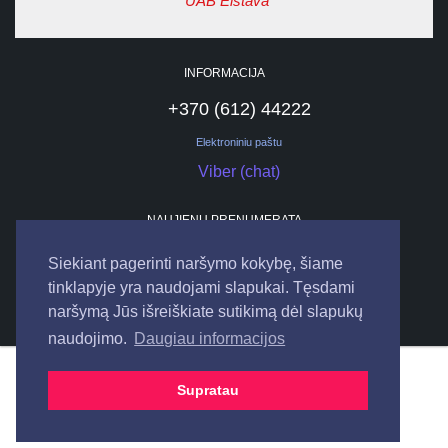
UAB Elstava
INFORMACIJA
+370 (612) 44222
Elektroniniu paštu
Viber (chat)
NAUJIENŲ PRENUMERATA
Siekiant pagerinti naršymo kokybę, šiame
tinklapyje yra naudojami slapukai. Tęsdami
naršymą Jūs išreiškiate sutikimą dėl slapukų
naudojimo.
Daugiau informacijos
© 2026
UAB "ELSTAVA".
Visos teisės saugomos.
Supratau
Bendraukime internete: