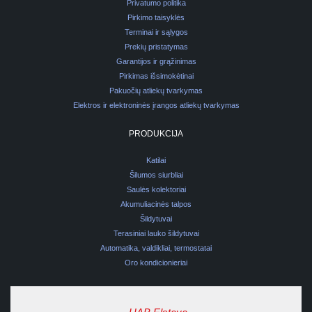
Privatumo politika
Pirkimo taisyklės
Terminai ir sąlygos
Prekių pristatymas
Garantijos ir grąžinimas
Pirkimas išsimokėtinai
Pakuočių atliekų tvarkymas
Elektros ir elektroninės įrangos atliekų tvarkymas
PRODUKCIJA
Katilai
Šilumos siurbliai
Saulės kolektoriai
Akumuliacinės talpos
Šildytuvai
Terasiniai lauko šildytuvai
Automatika, valdikliai, termostatai
Oro kondicionieriai