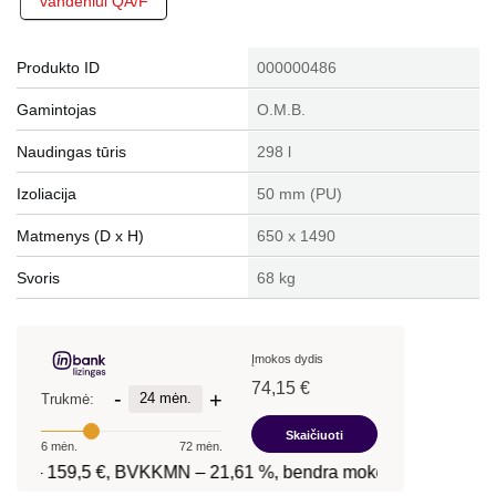
Produkto ID
000000486
Gamintojas
O.M.B.
Naudingas tūris
298 l
Izoliacija
50 mm (PU)
Matmenys (D x H)
650 x 1490
Svoris
68 kg