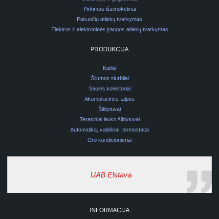
Pirkimas išsimokėtinai
Pakuočių atliekų tvarkymas
Elektros ir elektroninės įrangos atliekų tvarkymas
PRODUKCIJA
Katilai
Šilumos siurbliai
Saulės kolektoriai
Akumuliacinės talpos
Šildytuvai
Terasiniai lauko šildytuvai
Automatika, valdikliai, termostatai
Oro kondicionieriai
UAB Elstava
INFORMACIJA