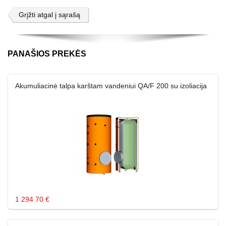
Grįžti atgal į sąrašą
PANAŠIOS PREKĖS
Akumuliacinė talpa karštam vandeniui QA/F 200 su izoliacija
1 294.70 €