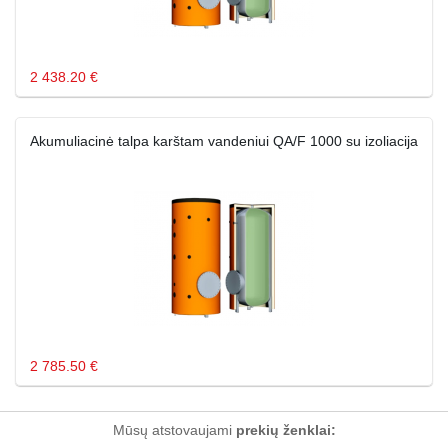
2 438.20 €
Akumuliacinė talpa karštam vandeniui QA/F 1000 su izoliacija
2 785.50 €
Mūsų atstovaujami
prekių ženklai: