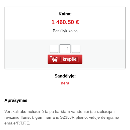
Kaina:
1 460.50 €
Pasiūlyk kainą
-
+
Sandėlyje:
nėra
Aprašymas
Vertikali akumuliacinė talpa karštam vandeniui (su izoliacija ir
reviziniu flanšu), gaminama iš S235JR plieno, viduje dengiama
emale/P.T.F.E.