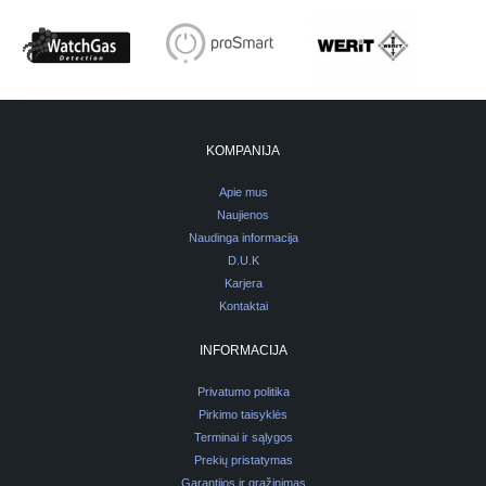
KOMPANIJA
Apie mus
Naujienos
Naudinga informacija
D.U.K
Karjera
Kontaktai
INFORMACIJA
Privatumo politika
Pirkimo taisyklės
Terminai ir sąlygos
Prekių pristatymas
Garantijos ir grąžinimas