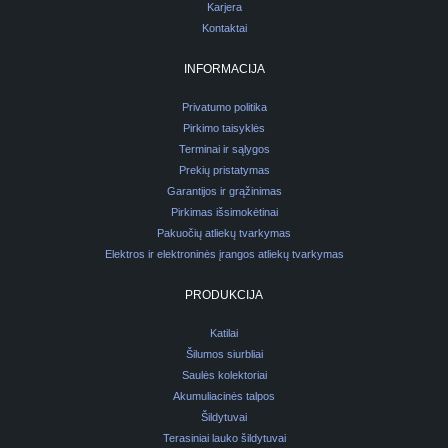
Karjera
Kontaktai
INFORMACIJA
Privatumo politika
Pirkimo taisyklės
Terminai ir sąlygos
Prekių pristatymas
Garantijos ir grąžinimas
Pirkimas išsimokėtinai
Pakuočių atliekų tvarkymas
Elektros ir elektroninės įrangos atliekų tvarkymas
PRODUKCIJA
Katilai
Šilumos siurbliai
Saulės kolektoriai
Akumuliacinės talpos
Šildytuvai
Terasiniai lauko šildytuvai