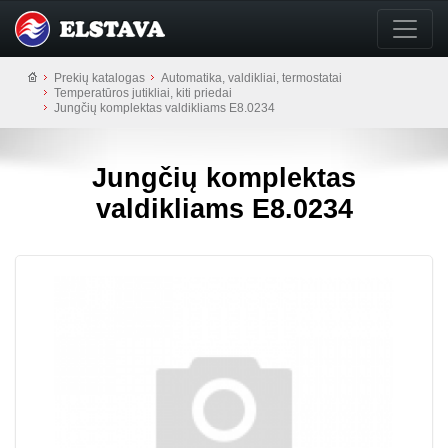
Prekių katalogas
Automatika, valdikliai, termostatai
Temperatūros jutikliai, kiti priedai
Jungčių komplektas valdikliams E8.0234
Jungčių komplektas
valdikliams E8.0234