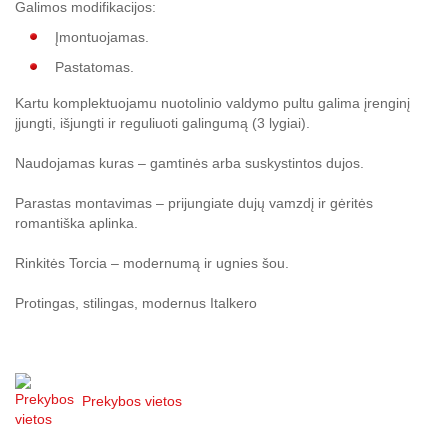
Galimos modifikacijos:
Įmontuojamas.
Pastatomas.
Kartu komplektuojamu nuotolinio valdymo pultu galima įrenginį
įjungti, išjungti ir reguliuoti galingumą (3 lygiai).
Naudojamas kuras – gamtinės arba suskystintos dujos.
Parastas montavimas – prijungiate dujų vamzdį ir gėritės
romantiška aplinka.
Rinkitės Torcia – modernumą ir ugnies šou.
Protingas, stilingas, modernus Italkero
Prekybos vietos