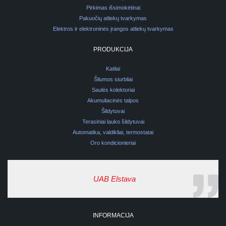
Pirkimas išsimokėtinai
Pakuočių atliekų tvarkymas
Elektros ir elektroninės įrangos atliekų tvarkymas
PRODUKCIJA
Katilai
Šilumos siurbliai
Saulės kolektoriai
Akumuliacinės talpos
Šildytuvai
Terasiniai lauko šildytuvai
Automatika, valdikliai, termostatai
Oro kondicionieriai
UAB Elstava
INFORMACIJA