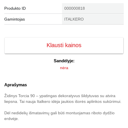
Produkto ID
000000818
Gamintojas
ITALKERO
Klausti kainos
Sandėlyje:
nėra
Aprašymas
Židinys Torcia 90 – ypatingas dekoratyvus šildytuvas su atvira
liepsna. Tai nauja Italkero idėja jaukios išorės aplinkos sukūrimui.
Dėl nedidelių išmatavimų gali būti montuojamas riboto dydžio
erdvėje.