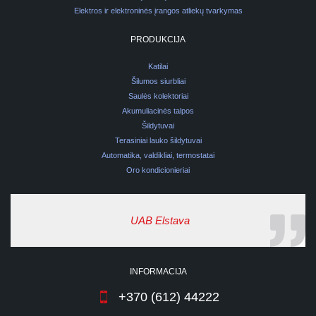
Elektros ir elektroninės įrangos atliekų tvarkymas
PRODUKCIJA
Katilai
Šilumos siurbliai
Saulės kolektoriai
Akumuliacinės talpos
Šildytuvai
Terasiniai lauko šildytuvai
Automatika, valdikliai, termostatai
Oro kondicionieriai
UAB Elstava
INFORMACIJA
+370 (612) 44222