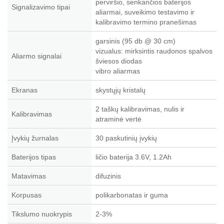
perviršio, senkančios baterijos
Signalizavimo tipai
aliarmai, suveikimo testavimo ir
kalibravimo termino pranešimas
garsinis (95 db @ 30 cm)
vizualus: mirksintis raudonos spalvos
Aliarmo signalai
šviesos diodas
vibro aliarmas
Ekranas
skystųjų kristalų
2 taškų kalibravimas, nulis ir
Kalibravimas
atraminė vertė
Įvykių žurnalas
30 paskutinių įvykių
Baterijos tipas
ličio baterija 3.6V, 1.2Ah
Matavimas
difuzinis
Korpusas
polikarbonatas ir guma
Tikslumo nuokrypis
2-3%