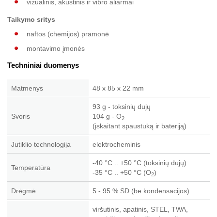
vizualinis, akustinis ir vibro aliarmai
Taikymo sritys
naftos (chemijos) pramonė
montavimo įmonės
Techniniai duomenys
Matmenys
48 x 85 x 22 mm
93 g - toksinių dujų
Svoris
104 g - O
2
(įskaitant spaustuką ir bateriją)
Jutiklio technologija
elektrocheminis
-40 °C .. +50 °C (toksinių dujų)
Temperatūra
-35 °C .. +50 °C (O
)
2
Drėgmė
5 - 95 % SD (be kondensacijos)
viršutinis, apatinis, STEL, TWA,