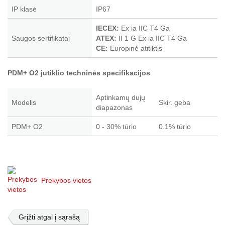
IP klasė
IP67
IECEX:
Ex ia IIC T4 Ga
Saugos sertifikatai
ATEX:
II 1 G Ex ia IIC T4 Ga
CE:
Europinė atitiktis
PDM+ O2 jutiklio techninės specifikacijos
Aptinkamų dujų
Modelis
Skir. geba
diapazonas
PDM+ O2
0 - 30% tūrio
0.1% tūrio
Prekybos vietos
Grįžti atgal į sąrašą