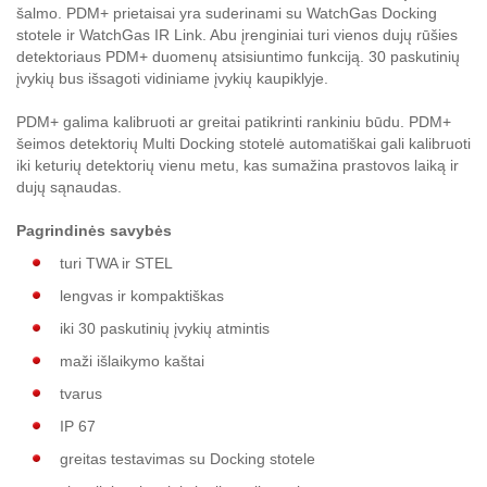
šalmo. PDM+ prietaisai yra suderinami su WatchGas Docking
stotele ir WatchGas IR Link. Abu įrenginiai turi vienos dujų rūšies
detektoriaus PDM+ duomenų atsisiuntimo funkciją. 30 paskutinių
įvykių bus išsagoti vidiniame įvykių kaupiklyje.
PDM+ galima kalibruoti ar greitai patikrinti rankiniu būdu. PDM+
šeimos detektorių Multi Docking stotelė automatiškai gali kalibruoti
iki keturių detektorių vienu metu, kas sumažina prastovos laiką ir
dujų sąnaudas.
Pagrindinės savybės
turi TWA ir STEL
lengvas ir kompaktiškas
iki 30 paskutinių įvykių atmintis
maži išlaikymo kaštai
tvarus
IP 67
greitas testavimas su Docking stotele