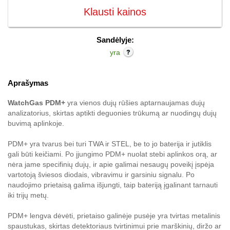
Klausti kainos
Sandėlyje:
yra
Aprašymas
WatchGas PDM+
yra vienos dujų rūšies aptarnaujamas dujų
analizatorius, skirtas aptikti deguonies trūkumą ar nuodingų dujų
buvimą aplinkoje.
PDM+ yra tvarus bei turi TWA ir STEL, be to jo baterija ir jutiklis
gali būti keičiami. Po įjungimo PDM+ nuolat stebi aplinkos orą, ar
nėra jame specifinių dujų, ir apie galimai nesaugų poveikį įspėja
vartotoją šviesos diodais, vibravimu ir garsiniu signalu. Po
naudojimo prietaisą galima išjungti, taip bateriją įgalinant tarnauti
iki trijų metų.
PDM+ lengva dėvėti, prietaiso galinėje pusėje yra tvirtas metalinis
spaustukas, skirtas detektoriaus tvirtinimui prie marškinių, diržo ar