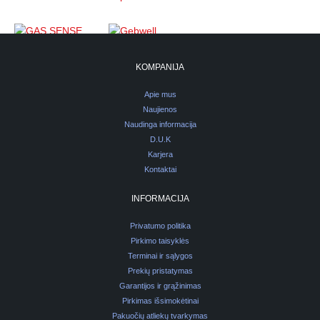
KOMPANIJA
Apie mus
Naujienos
Naudinga informacija
D.U.K
Karjera
Kontaktai
INFORMACIJA
Privatumo politika
Pirkimo taisyklės
Terminai ir sąlygos
Prekių pristatymas
Garantijos ir grąžinimas
Pirkimas išsimokėtinai
Pakuočių atliekų tvarkymas