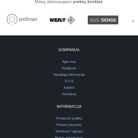
Mūsų atstovaujami
prekių ženklai:
KOMPANIJA
Apie mus
Naujienos
Naudinga informacija
D.U.K
Karjera
Kontaktai
INFORMACIJA
Privatumo politika
Pirkimo taisyklės
Terminai ir sąlygos
Prekių pristatymas