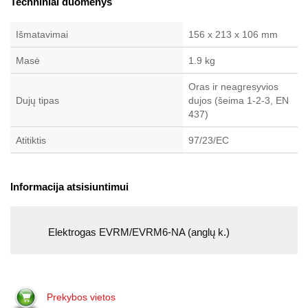
Techniniai duomenys
Išmatavimai
156 x 213 x 106 mm
Masė
1.9 kg
Oras ir neagresyvios
Dujų tipas
dujos (šeima 1-2-3, EN
437)
Atitiktis
97/23/EC
Informacija atsisiuntimui
Elektrogas EVRM/EVRM6-NA (anglų k.)
Prekybos vietos