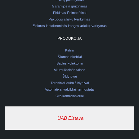
Garantijos ir grąžinimas
Pirkimas išsimokėtinai
Pakuočių atliekų tvarkymas
Elektros ir elektroninės įrangos atliekų tvarkymas
PRODUKCIJA
Katilai
Šilumos siurbliai
Saulės kolektoriai
Akumuliacinės talpos
Šildytuvai
Terasiniai lauko šildytuvai
Automatika, valdikliai, termostatai
Oro kondicionieriai
UAB Elstava