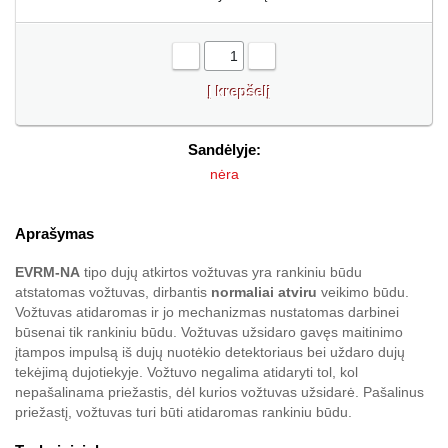
-
+
Sandėlyje:
nėra
Aprašymas
EVRM-NA
tipo dujų atkirtos vožtuvas yra rankiniu būdu
atstatomas vožtuvas, dirbantis
normaliai atviru
veikimo būdu.
Vožtuvas atidaromas ir jo mechanizmas nustatomas darbinei
būsenai tik rankiniu būdu. Vožtuvas užsidaro gavęs maitinimo
įtampos impulsą iš dujų nuotėkio detektoriaus bei uždaro dujų
tekėjimą dujotiekyje. Vožtuvo negalima atidaryti tol, kol
nepašalinama priežastis, dėl kurios vožtuvas užsidarė. Pašalinus
priežastį, vožtuvas turi būti atidaromas rankiniu būdu.