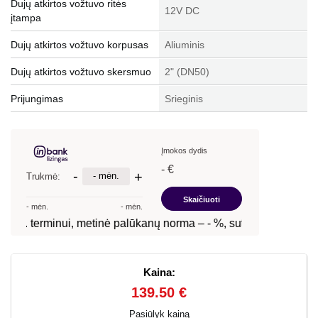
Dujų atkirtos vožtuvo ritės
12V DC
įtampa
Dujų atkirtos vožtuvo korpusas
Aliuminis
Dujų atkirtos vožtuvo skersmuo
2" (DN50)
Prijungimas
Srieginis
Kaina:
139.50 €
Pasiūlyk kainą