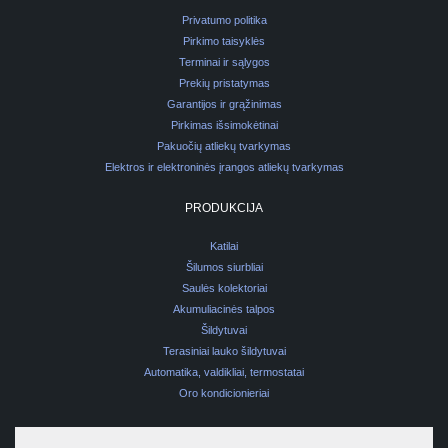
Privatumo politika
Pirkimo taisyklės
Terminai ir sąlygos
Prekių pristatymas
Garantijos ir grąžinimas
Pirkimas išsimokėtinai
Pakuočių atliekų tvarkymas
Elektros ir elektroninės įrangos atliekų tvarkymas
PRODUKCIJA
Katilai
Šilumos siurbliai
Saulės kolektoriai
Akumuliacinės talpos
Šildytuvai
Terasiniai lauko šildytuvai
Automatika, valdikliai, termostatai
Oro kondicionieriai