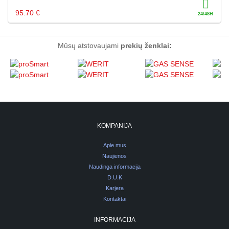
95.70 €
Mūsų atstovaujami
prekių ženklai:
KOMPANIJA
Apie mus
Naujienos
Naudinga informacija
D.U.K
Karjera
Kontaktai
INFORMACIJA