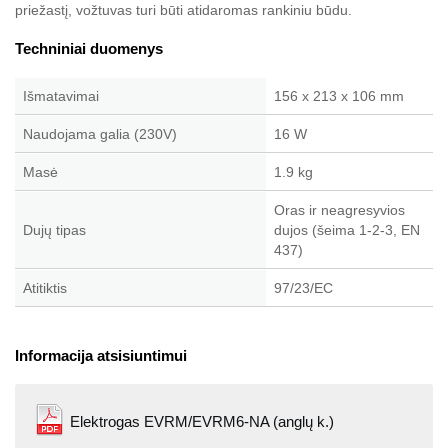
priežastį, vožtuvas turi būti atidaromas rankiniu būdu.
Techniniai duomenys
Išmatavimai
156 x 213 x 106 mm
Naudojama galia (230V)
16 W
Masė
1.9 kg
Oras ir neagresyvios
Dujų tipas
dujos (šeima 1-2-3, EN
437)
Atitiktis
97/23/EC
Informacija atsisiuntimui
Elektrogas EVRM/EVRM6-NA (anglų k.)