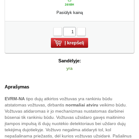
Pasiūlyk kainą
-
+
Sandėlyje:
yra
Aprašymas
EVRM-NA
tipo dujų atkirtos vožtuvas yra rankiniu būdu
atstatomas vožtuvas, dirbantis
normaliai atviru
veikimo būdu.
Vožtuvas atidaromas ir jo mechanizmas nustatomas darbinei
būsenai tik rankiniu būdu. Vožtuvas užsidaro gavęs maitinimo
įtampos impulsą iš dujų nuotėkio detektoriaus bei uždaro dujų
tekėjimą dujotiekyje. Vožtuvo negalima atidaryti tol, kol
nepašalinama priežastis, dėl kurios vožtuvas užsidarė. Pašalinus