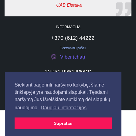
UAB Elstava
INFORMACIJA
+370 (612) 44222
Elektroniniu paštu
Viber (chat)
NAUJIENŲ PRENUMERATA
Siekiant pagerinti naršymo kokybę, šiame
tinklapyje yra naudojami slapukai. Tęsdami
naršymą Jūs išreiškiate sutikimą dėl slapukų
naudojimo.
Daugiau informacijos
© 2026
UAB "ELSTAVA".
Visos teisės saugomos.
Supratau
Bendraukime internete: