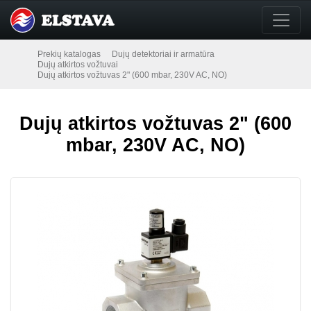
Prekių katalogas
Dujų detektoriai ir armatūra
Dujų atkirtos vožtuvai
Dujų atkirtos vožtuvas 2" (600 mbar, 230V AC, NO)
Dujų atkirtos vožtuvas 2" (600
mbar, 230V AC, NO)