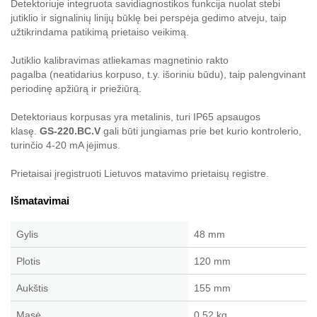
Detektoriuje integruota savidiagnostikos funkcija nuolat stebi
jutiklio ir signalinių linijų būklę bei perspėja gedimo atveju, taip
užtikrindama patikimą prietaiso veikimą.
Jutiklio kalibravimas atliekamas magnetinio rakto
pagalba (neatidarius korpuso, t.y. išoriniu būdu), taip palengvinant
periodinę apžiūrą ir priežiūrą.
Detektoriaus korpusas yra metalinis, turi IP65 apsaugos
klasę.
GS-220.BC.V
gali būti jungiamas prie bet kurio kontrolerio,
turinčio 4-20 mA įėjimus.
Prietaisai įregistruoti Lietuvos matavimo prietaisų registre.
Išmatavimai
Gylis
48 mm
Plotis
120 mm
Aukštis
155 mm
Masė
0.52 kg