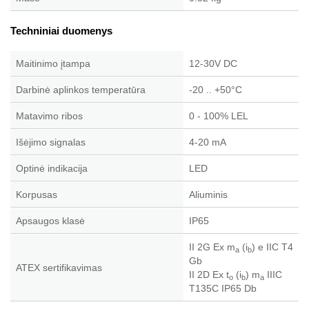
Techniniai duomenys
Maitinimo įtampa
12-30V DC
Darbinė aplinkos temperatūra
-20 .. +50°C
Matavimo ribos
0 - 100% LEL
Išėjimo signalas
4-20 mA
Optinė indikacija
LED
Korpusas
Aliuminis
Apsaugos klasė
IP65
II 2G Ex m
(i
) e IIC T4
a
b
Gb
ATEX sertifikavimas
II 2D Ex t
(i
) m
IIIC
o
b
a
T135C IP65 Db