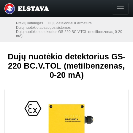
Prekių katalogas
Dujų detektoriai ir armatūra
Dujų nuotėkio apsaugos sistemos
Dujų nuotėkio detektorius GS-220 BC.V.TOL (metilbenzenas, 0-20
mA)
Dujų nuotėkio detektorius GS-
220 BC.V.TOL (metilbenzenas,
0-20 mA)