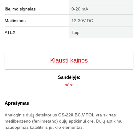
Išėjimo signalas
0-20 mA
Maitinimas
12-30V DC
ATEX
Taip
Klausti kainos
Sandėlyje:
nėra
Aprašymas
Analoginis dujų detektorius
GS-220.BC.V.TOL
yra skirtas
metilbenzeno (fenilmetano) dujų aptikimui ore. Dujų aptikimui
naudojamas katalitinis jutiklio elementas.