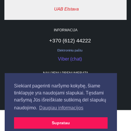
UAB Elstava
INFORMACIJA
+370 (612) 44222
Elektroniniu paštu
Viber (chat)
NAUJIENŲ PRENUMERATA
Siekiant pagerinti naršymo kokybę, šiame
tinklapyje yra naudojami slapukai. Tęsdami
naršymą Jūs išreiškiate sutikimą dėl slapukų
naudojimo.
Daugiau informacijos
© 2026
UAB "ELSTAVA".
Visos teisės saugomos.
Supratau
Bendraukime internete: