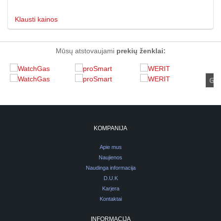
Klausti kainos
Mūsų atstovaujami
prekių ženklai:
KOMPANIJA
Apie mus
Naujienos
Naudinga informacija
D.U.K
Karjera
Kontaktai
INFORMACIJA