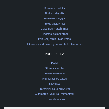
Privatumo politika
Pirkimo taisyklės
Terminai ir sąlygos
Prekių pristatymas
Garantijos ir grąžinimas
Pirkimas išsimokėtinai
Pakuočių atliekų tvarkymas
Elektros ir elektroninės įrangos atliekų tvarkymas
PRODUKCIJA
Katilai
Šilumos siurbliai
Saulės kolektoriai
Akumuliacinės talpos
Šildytuvai
Terasiniai lauko šildytuvai
Automatika, valdikliai, termostatai
Oro kondicionieriai