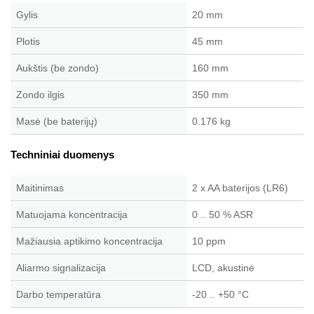
Gylis
20 mm
Plotis
45 mm
Aukštis (be zondo)
160 mm
Zondo ilgis
350 mm
Masė (be baterijų)
0.176 kg
Techniniai duomenys
Maitinimas
2 x AA baterijos (LR6)
Matuojama koncentracija
0 .. 50 % ASR
Mažiausia aptikimo koncentracija
10 ppm
Aliarmo signalizacija
LCD, akustinė
Darbo temperatūra
-20 .. +50 °C