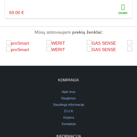
69.00 €
Mūsų atstovaujami
prekių ženklai:
KOMPANIJA
Apie mus
Naujienos
Naudinga informacija
D.U.K
Karjera
Kontaktai
INFORMACIJA