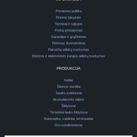
Privatumo politika
Pirkimo taisyklės
Terminai ir sąlygos
Prekių pristatymas
Garantijos ir grąžinimas
Pirkimas išsimokėtinai
Pakuočių atliekų tvarkymas
Elektros ir elektroninės įrangos atliekų tvarkymas
PRODUKCIJA
Katilai
Šilumos siurbliai
Saulės kolektoriai
Akumuliacinės talpos
Šildytuvai
Terasiniai lauko šildytuvai
Automatika, valdikliai, termostatai
Oro kondicionieriai