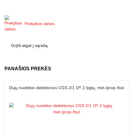
Prekybos vietos
Grįžti atgal į sąrašą
PANAŠIOS PREKĖS
Dujų nuotėkio detektorius CGS 2/1 1P, 2 lygių, met./prop./but.