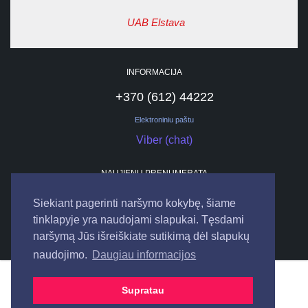
UAB Elstava
INFORMACIJA
+370 (612) 44222
Elektroniniu paštu
Viber (chat)
NAUJIENŲ PRENUMERATA
Siekiant pagerinti naršymo kokybę, šiame
tinklapyje yra naudojami slapukai. Tęsdami
naršymą Jūs išreiškiate sutikimą dėl slapukų
naudojimo.
Daugiau informacijos
© 2026
UAB "ELSTAVA".
Visos teisės saugomos.
Supratau
Bendraukime internete: