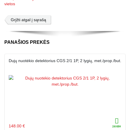
Grįžti atgal į sąrašą
PANAŠIOS PREKĖS
Dujų nuotėkio detektorius CGS 2/1 1P, 2 lygių, met./prop./but.
148.00 €