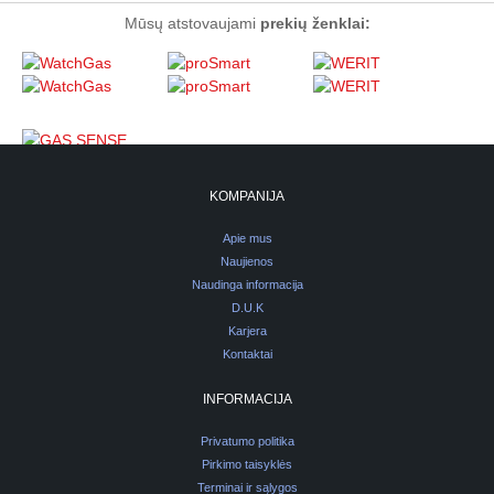
Mūsų atstovaujami
prekių ženklai:
KOMPANIJA
Apie mus
Naujienos
Naudinga informacija
D.U.K
Karjera
Kontaktai
INFORMACIJA
Privatumo politika
Pirkimo taisyklės
Terminai ir sąlygos