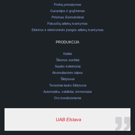
Prekių pristatymas
Garantijos ir grąžinimas
Pirkimas išsimokėtinai
Pakuočių atliekų tvarkymas
Elektros ir elektroninės įrangos atliekų tvarkymas
PRODUKCIJA
Katilai
Šilumos siurbliai
Saulės kolektoriai
Akumuliacinės talpos
Šildytuvai
Terasiniai lauko šildytuvai
Automatika, valdikliai, termostatai
Oro kondicionieriai
UAB Elstava