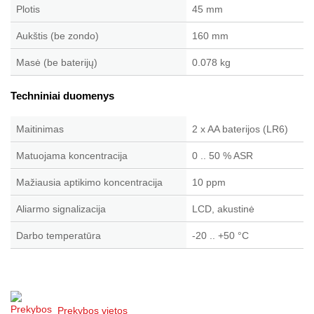
Plotis
45 mm
Aukštis (be zondo)
160 mm
Masė (be baterijų)
0.078 kg
Techniniai duomenys
Maitinimas
2 x AA baterijos (LR6)
Matuojama koncentracija
0 .. 50 % ASR
Mažiausia aptikimo koncentracija
10 ppm
Aliarmo signalizacija
LCD, akustinė
Darbo temperatūra
-20 .. +50 °C
Prekybos vietos