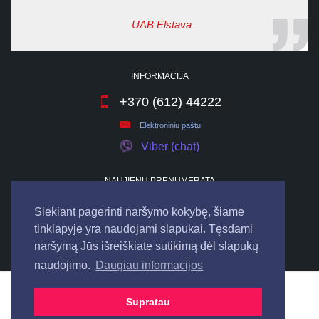
UAB Elstava
INFORMACIJA
+370 (612) 44222
Elektroniniu paštu
Viber (chat)
NAUJIENŲ PRENUMERATA
Siekiant pagerinti naršymo kokybę, šiame
tinklapyje yra naudojami slapukai. Tęsdami
naršymą Jūs išreiškiate sutikimą dėl slapukų
naudojimo.
Daugiau informacijos
© 2026
UAB "ELSTAVA".
Visos teisės saugomos.
Supratau
Bendraukime internete: