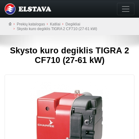
Prekių katalogas
Katilai
Degikliai
Skysto kuro degiklis TIGRA 2 CF710 (27-61 kW)
Skysto kuro degiklis TIGRA 2
CF710 (27-61 kW)