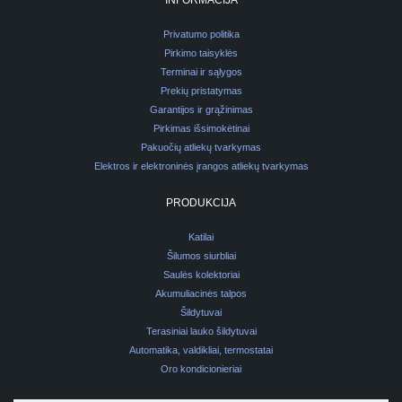
INFORMACIJA
Privatumo politika
Pirkimo taisyklės
Terminai ir sąlygos
Prekių pristatymas
Garantijos ir grąžinimas
Pirkimas išsimokėtinai
Pakuočių atliekų tvarkymas
Elektros ir elektroninės įrangos atliekų tvarkymas
PRODUKCIJA
Katilai
Šilumos siurbliai
Saulės kolektoriai
Akumuliacinės talpos
Šildytuvai
Terasiniai lauko šildytuvai
Automatika, valdikliai, termostatai
Oro kondicionieriai