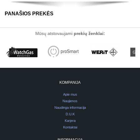
PANAŠIOS PREKĖS
Mūsų atstovaujami
prekių ženklai:
KOMPANIJA
Apie mus
Naujienos
Naudinga informacija
D.U.K
Karjera
Kontaktai