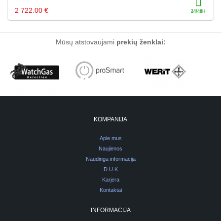
2 722.00 €
Mūsų atstovaujami
prekių ženklai:
KOMPANIJA
Apie mus
Naujienos
Naudinga informacija
D.U.K
Karjera
Kontaktai
INFORMACIJA