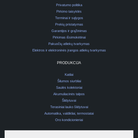
Privatumo politika
Pirkimo taisyklės
Terminai ir sąlygos
Prekių pristatymas
Garantijos ir grąžinimas
Pirkimas išsimokėtinai
Pakuočių atliekų tvarkymas
Elektros ir elektroninės įrangos atliekų tvarkymas
PRODUKCIJA
Katilai
Šilumos siurbliai
Saulės kolektoriai
Akumuliacinės talpos
Šildytuvai
Terasiniai lauko šildytuvai
Automatika, valdikliai, termostatai
Oro kondicionieriai