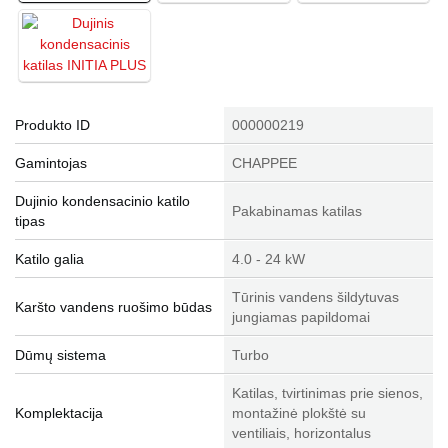
Produkto ID
000000219
Gamintojas
CHAPPEE
Dujinio kondensacinio katilo
Pakabinamas katilas
tipas
Katilo galia
4.0 - 24 kW
Tūrinis vandens šildytuvas
Karšto vandens ruošimo būdas
jungiamas papildomai
Dūmų sistema
Turbo
Katilas, tvirtinimas prie sienos,
Komplektacija
montažinė plokštė su
ventiliais, horizontalus