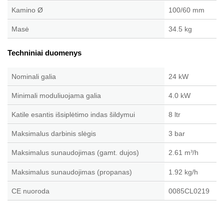
Kamino Ø
100/60 mm
Masė
34.5 kg
Techniniai duomenys
Nominali galia
24 kW
Minimali moduliuojama galia
4.0 kW
Katile esantis išsiplėtimo indas šildymui
8 ltr
Maksimalus darbinis slėgis
3 bar
Maksimalus sunaudojimas (gamt. dujos)
2.61 m
/h
³
Maksimalus sunaudojimas (propanas)
1.92 kg/h
CE nuoroda
0085CL0219