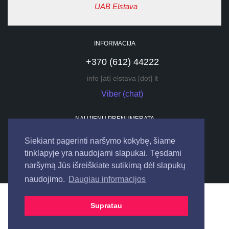
UAB Elstava
INFORMACIJA
+370 (612) 44222
info [at] elstava [dot] lt
Viber (chat)
NAUJIENŲ PRENUMERATA
Siekiant pagerinti naršymo kokybę, šiame
tinklapyje yra naudojami slapukai. Tęsdami
naršymą Jūs išreiškiate sutikimą dėl slapukų
naudojimo.
Daugiau informacijos
© 2026
UAB "ELSTAVA".
Visos teisės saugomos.
Supratau
Bendraukime internete: