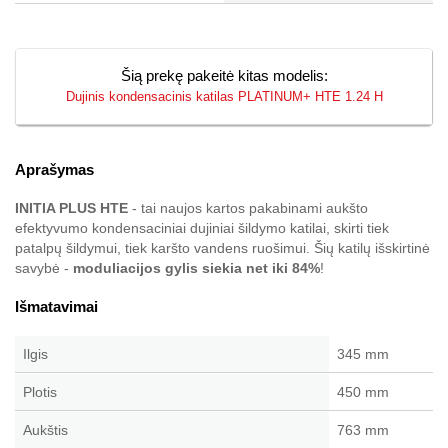
Šią prekę pakeitė kitas modelis:
Dujinis kondensacinis katilas PLATINUM+ HTE 1.24 H
Aprašymas
INITIA PLUS HTE
- tai naujos kartos pakabinami aukšto
efektyvumo kondensaciniai dujiniai šildymo katilai, skirti tiek
patalpų šildymui, tiek karšto vandens ruošimui. Šių katilų išskirtinė
savybė -
moduliacijos gylis siekia net iki 84%
!
Išmatavimai
Ilgis
345 mm
Plotis
450 mm
Aukštis
763 mm