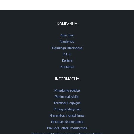
KOMPANIJA
Apie mus
Naujienos
Naudinga informacija
D.U.K
Karjera
Kontaktai
INFORMACIJA
Privatumo politika
Pirkimo taisyklės
Terminai ir sąlygos
Prekių pristatymas
Garantijos ir grąžinimas
Pirkimas išsimokėtinai
Pakuočių atliekų tvarkymas