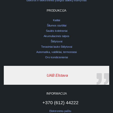
Elektros ir elektroninės įrangos atliekų tvarkymas
PRODUKCIJA
Katilai
Šilumos siurbliai
Saulės kolektoriai
Akumuliacinės talpos
Šildytuvai
Terasiniai lauko šildytuvai
Automatika, valdikliai, termostatai
Oro kondicionieriai
UAB Elstava
INFORMACIJA
+370 (612) 44222
Elektroniniu paštu