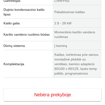
Gamintojas
CHAPPEE
Dujinio kondensacinio katilo
Pakabinamas katilas
tipas
Katilo galia
2.8 - 28 kW
Momentinis karšto vandens
Karšto vandens ruošimo būdas
ruošimas
Dūmų sistema
Į kaminą
Katilas, tvirtinimas prie sienos,
montažinė plokštė su
Komplektacija
ventiliais, kamino adapteris
60/100 x 80/125, lauko temp.
jutiklis, programatorius
Nebėra prekyboje