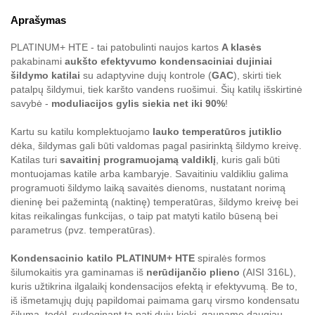
Aprašymas
PLATINUM+ HTE - tai patobulinti naujos kartos
A klasės
pakabinami
aukšto efektyvumo kondensaciniai dujiniai
šildymo katilai
su adaptyvine dujų kontrole (
GAC
), skirti tiek
patalpų šildymui, tiek karšto vandens ruošimui. Šių katilų išskirtinė
savybė -
moduliacijos gylis siekia net iki 90%
!
Kartu su katilu komplektuojamo
lauko temperatūros jutiklio
dėka, šildymas gali būti valdomas pagal pasirinktą šildymo kreivę.
Katilas turi
savaitinį programuojamą valdiklį
, kuris gali būti
montuojamas katile arba kambaryje. Savaitiniu valdikliu galima
programuoti šildymo laiką savaitės dienoms, nustatant norimą
dieninę bei pažemintą (naktinę) temperatūras, šildymo kreivę bei
kitas reikalingas funkcijas, o taip pat matyti katilo būseną bei
parametrus (pvz. temperatūras).
Kondensacinio katilo PLATINUM+ HTE
spiralės formos
šilumokaitis yra gaminamas iš
nerūdijančio plieno
(AISI 316L),
kuris užtikrina ilgalaikį kondensacijos efektą ir efektyvumą. Be to,
iš išmetamųjų dujų papildomai paimama garų virsmo kondensatu
šiluma, todėl, sudeginant tą patį dujų kiekį, gauname daugiau