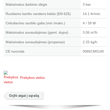
Maksimalus darbinis slėgis
3 bar
Ruošiamo karšto vandens kiekis
(EN 625)
14.1 ltr/min
Cirkuliacinio siurblio galia (min./maks.)
4 / 39 W
Maksimalus sunaudojimas (gamt. dujos)
3.06 m
/h
³
Maksimalus sunaudojimas (propanas)
2.25 kg/h
CE nuoroda
0085CM0140
Prekybos vietos
Grįžti atgal į sąrašą