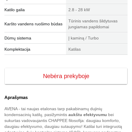
Katilo galia
2.8 - 28 kW
Tūrinis vandens šildytuvas
Karšto vandens ruošimo būdas
jungiamas papildomai
Dūmų sistema
Į kaminą / Turbo
Komplektacija
Katilas
Nebėra prekyboje
Aprašymas
AVENA - tai naujas etalonas tarp pakabinamų dujinių
kondensacinių katilų, pasižymintis
aukštu efektyvumu
bei
sukurtas vadovaujantis CHAPPEE filosofija: daugiau komforto,
daugiau efektyvumo, daugiau sutaupymo! Katilai turi integruotą