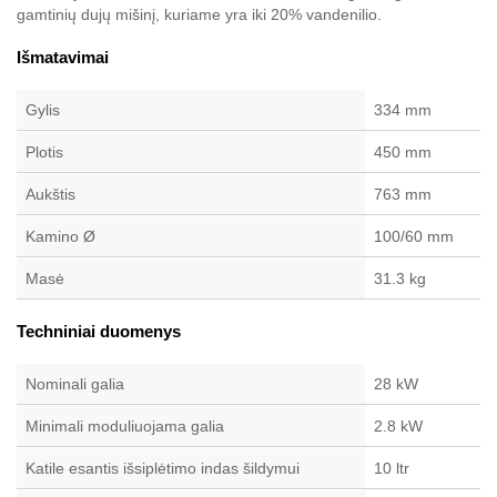
gamtinių dujų mišinį, kuriame yra iki 20% vandenilio.
Išmatavimai
Gylis
334 mm
Plotis
450 mm
Aukštis
763 mm
Kamino Ø
100/60 mm
Masė
31.3 kg
Techniniai duomenys
Nominali galia
28 kW
Minimali moduliuojama galia
2.8 kW
Katile esantis išsiplėtimo indas šildymui
10 ltr