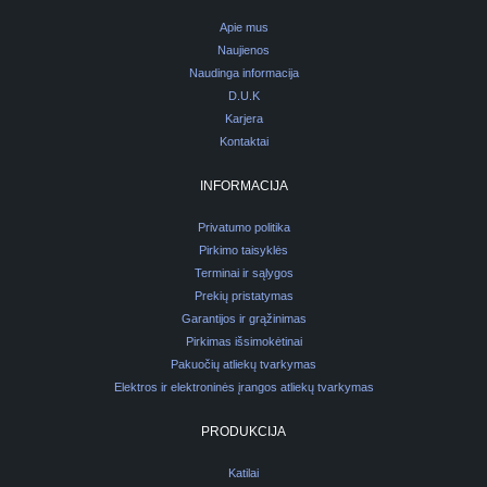
Apie mus
Naujienos
Naudinga informacija
D.U.K
Karjera
Kontaktai
INFORMACIJA
Privatumo politika
Pirkimo taisyklės
Terminai ir sąlygos
Prekių pristatymas
Garantijos ir grąžinimas
Pirkimas išsimokėtinai
Pakuočių atliekų tvarkymas
Elektros ir elektroninės įrangos atliekų tvarkymas
PRODUKCIJA
Katilai