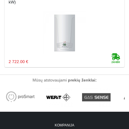
kW)
2 722.00 €
Mūsų atstovaujami
prekių ženklai:
KOMPANIJA