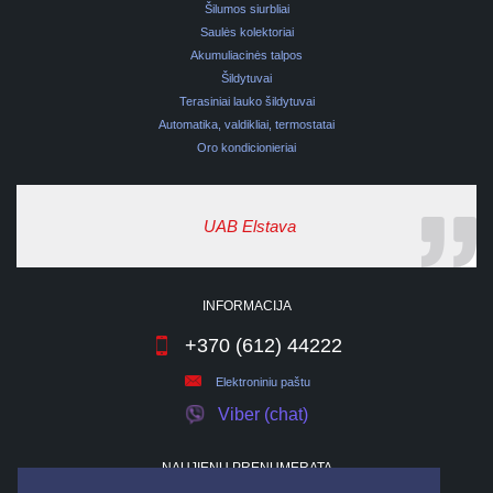
Šilumos siurbliai
Saulės kolektoriai
Akumuliacinės talpos
Šildytuvai
Terasiniai lauko šildytuvai
Automatika, valdikliai, termostatai
Oro kondicionieriai
UAB Elstava
INFORMACIJA
+370 (612) 44222
Elektroniniu paštu
Viber (chat)
NAUJIENŲ PRENUMERATA