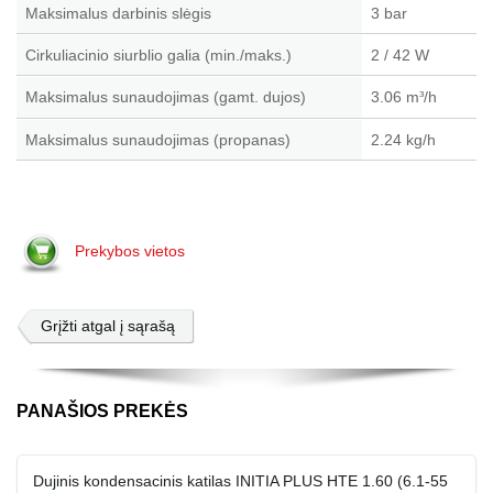
Maksimalus darbinis slėgis
3 bar
Cirkuliacinio siurblio galia (min./maks.)
2 / 42 W
Maksimalus sunaudojimas (gamt. dujos)
3.06 m
/h
³
Maksimalus sunaudojimas (propanas)
2.24 kg/h
Prekybos vietos
Grįžti atgal į sąrašą
PANAŠIOS PREKĖS
Dujinis kondensacinis katilas INITIA PLUS HTE 1.60 (6.1-55