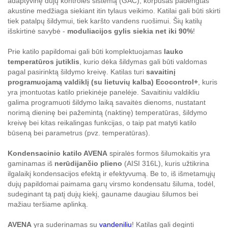
adaptyvinę dujų kontrolės sistemą (GAC), korpusas padengtas
akustine medžiaga siekiant itin tylaus veikimo. Katilai gali būti skirti
tiek patalpų šildymui, tiek karšto vandens ruošimui. Šių katilų
išskirtinė savybė -
moduliacijos gylis siekia net iki 90%
!
Prie katilo papildomai gali būti komplektuojamas
lauko
temperatūros jutiklis
, kurio dėka šildymas gali būti valdomas
pagal pasirinktą šildymo kreivę. Katilas turi
savaitinį
programuojamą valdiklį (su lietuvių kalba) Ecocontrol+
, kuris
yra įmontuotas katilo priekinėje panelėje. Savaitiniu valdikliu
galima programuoti šildymo laiką savaitės dienoms, nustatant
norimą dieninę bei pažemintą (naktinę) temperatūras, šildymo
kreivę bei kitas reikalingas funkcijas, o taip pat matyti katilo
būseną bei parametrus (pvz. temperatūras).
Kondensacinio katilo AVENA
spiralės formos šilumokaitis yra
gaminamas iš
nerūdijančio plieno
(AISI 316L), kuris užtikrina
ilgalaikį kondensacijos efektą ir efektyvumą. Be to, iš išmetamųjų
dujų papildomai paimama garų virsmo kondensatu šiluma, todėl,
sudeginant tą patį dujų kiekį, gauname daugiau šilumos bei
mažiau teršiame aplinką.
AVENA
yra suderinamas su
vandeniliu
! Katilas gali deginti