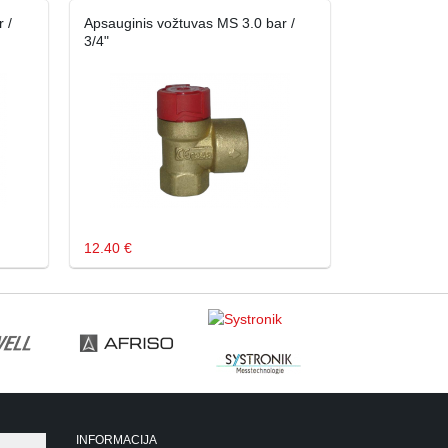
 /
Apsauginis vožtuvas MS 3.0 bar /
3/4"
12.40 €
INFORMACIJA