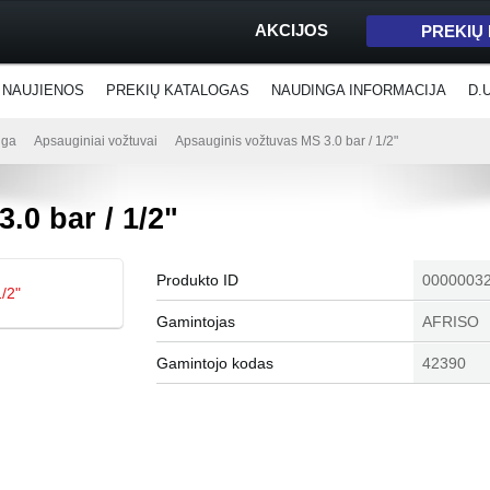
AKCIJOS
PREKIŲ
NAUJIENOS
PREKIŲ KATALOGAS
NAUDINGA INFORMACIJA
D.
nga
Apsauginiai vožtuvai
Apsauginis vožtuvas MS 3.0 bar / 1/2"
.0 bar / 1/2"
Produkto ID
0000003
Gamintojas
AFRISO
Gamintojo kodas
42390