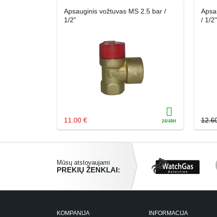
Apsauginis vožtuvas MS 2.5 bar /
Apsa
1/2"
/ 1/2"
11.00 €
12.6
Mūsų atstovaujami
PREKIŲ ŽENKLAI:
KOMPANIJA
INFORMACIJA