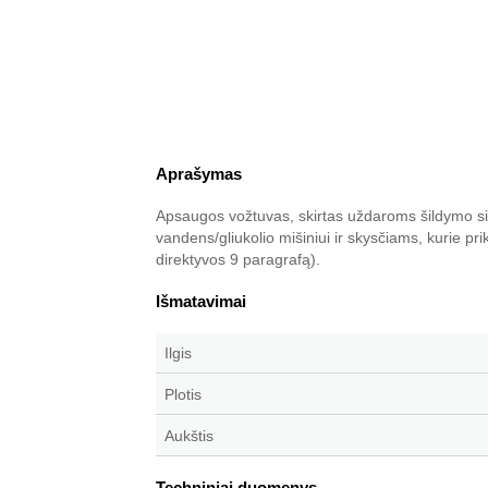
Aprašymas
Apsaugos vožtuvas, skirtas uždaroms šildymo 
vandens/gliukolio mišiniui ir skysčiams, kurie pri
direktyvos 9 paragrafą).
Išmatavimai
Ilgis
Plotis
Aukštis
Techniniai duomenys