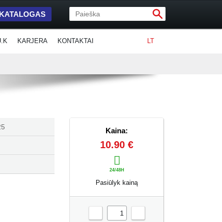
 KATALOGAS
U.K
KARJERA
KONTAKTAI
LT
25
Kaina:
10.90 €
Pasiūlyk kainą
-
+