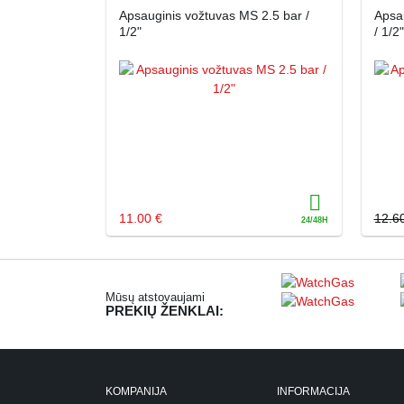
Apsauginis vožtuvas MS 2.5 bar /
Apsa
1/2"
/ 1/2"
11.00 €
12.6
Mūsų atstovaujami
PREKIŲ ŽENKLAI:
KOMPANIJA
INFORMACIJA