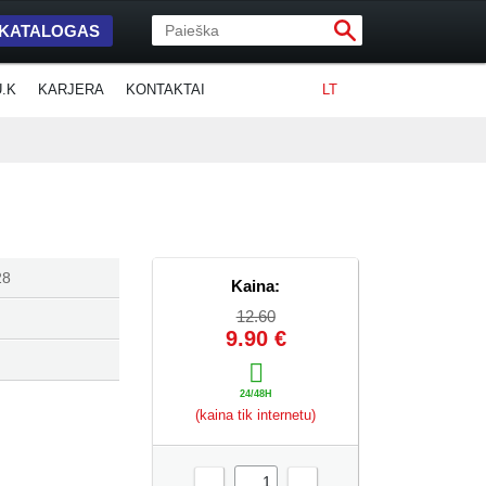
 KATALOGAS
U.K
KARJERA
KONTAKTAI
LT
28
Kaina:
12.60
9.90 €
(kaina tik internetu)
-
+