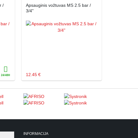
 /
Apsauginis vožtuvas MS 2.5 bar /
3/4"
12.45 €
INFORMACIJA