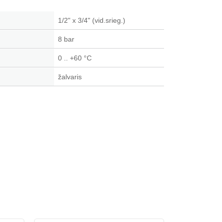
1/2" x 3/4" (vid.srieg.)
8 bar
0 .. +60 °C
žalvaris