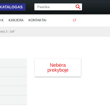
 KATALOGAS
U.K
KARJERA
KONTAKTAI
LT
ix 3 - 3/4”
Nebėra
prekyboje