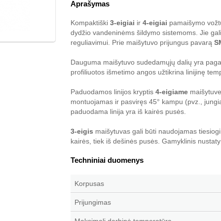
Aprašymas
Kompaktiški
3-eigiai
ir
4-eigiai
pamaišymo vožtu
dydžio vandeninėms šildymo sistemoms. Jie gali 
reguliavimui. Prie maišytuvo prijungus pavarą
S
Dauguma maišytuvo sudedamųjų dalių yra pagamin
profiliuotos išmetimo angos užtikrina linijinę te
Paduodamos linijos kryptis
4-eigiame
maišytuve 
montuojamas ir pasviręs 45° kampu (pvz., jungian
paduodama linija yra iš kairės pusės.
3-eigis
maišytuvas gali būti naudojamas tiesiogin
kairės, tiek iš dešinės pusės. Gamyklinis nustaty
Techniniai duomenys
Korpusas
Prijungimas