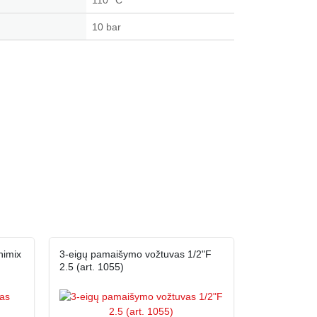
110 °C
10 bar
nimix
3-eigų pamaišymo vožtuvas 1/2"F
2.5 (art. 1055)