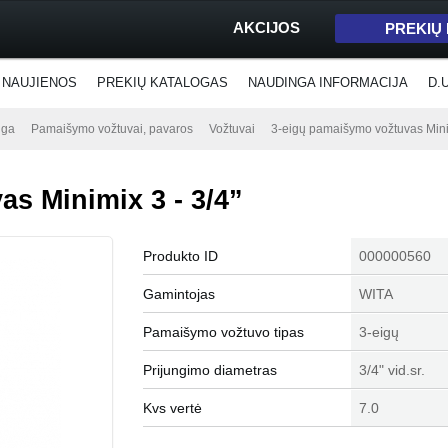
AKCIJOS
PREKIŲ
NAUJIENOS
PREKIŲ KATALOGAS
NAUDINGA INFORMACIJA
D.
nga
Pamaišymo vožtuvai, pavaros
Vožtuvai
3-eigų pamaišymo vožtuvas Minim
s Minimix 3 - 3/4”
Produkto ID
000000560
Gamintojas
WITA
Pamaišymo vožtuvo tipas
3-eigų
Prijungimo diametras
3/4" vid.sr.
Kvs vertė
7.0