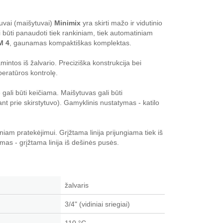
vai (maišytuvai)
Minimix
yra skirti mažo ir vidutinio
būti panaudoti tiek rankiniam, tiek automatiniam
M 4
, gaunamas kompaktiškas komplektas.
tos iš žalvario. Preciziška konstrukcija bei
mperatūros kontrolę.
gali būti keičiama. Maišytuvas gali būti
t prie skirstytuvo). Gamyklinis nustatymas - katilo
iam pratekėjimui. Grįžtama linija prijungiama tiek iš
mas - grįžtama linija iš dešinės pusės.
žalvaris
3/4" (vidiniai sriegiai)