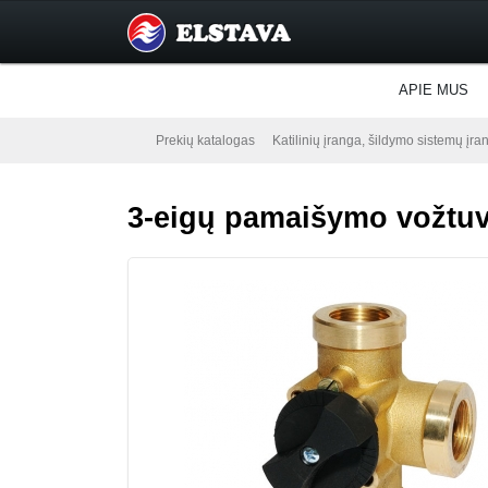
APIE MUS
Prekių katalogas
Katilinių įranga, šildymo sistemų įra
3-eigų pamaišymo vožtuva