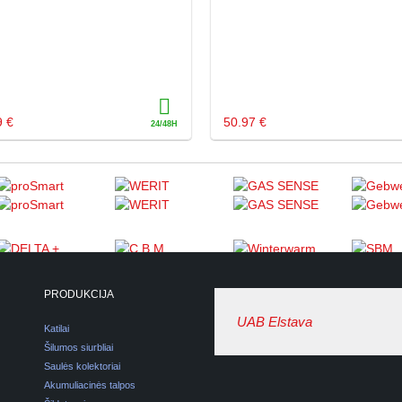
9 €
50.97 €
PRODUKCIJA
UAB Elstava
Katilai
Šilumos siurbliai
Saulės kolektoriai
Akumuliacinės talpos