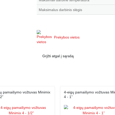
Maksimali darbinė temperatūra
Maksimalus darbinis slėgis
Prekybos vietos
Grįžti atgal į sąrašą
gų pamaišymo vožtuvas Minimix
4-eigų pamaišymo vožtuvas Mi
/2”
4 - 1”