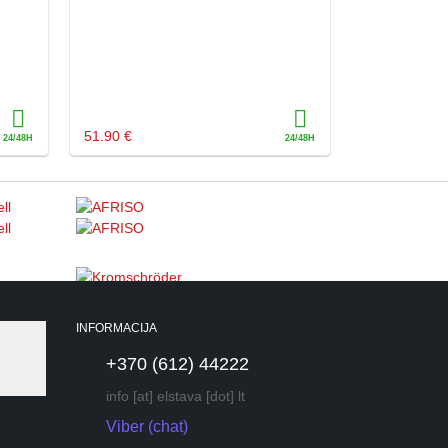
51.90 €
INFORMACIJA
+370 (612) 44222
info [at] elstava [dot] lt
Viber (chat)