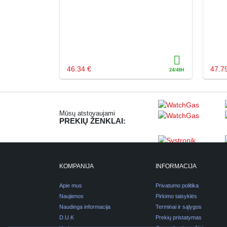
46.34 €
47.7
Mūsų atstovaujami
PREKIŲ ŽENKLAI:
KOMPANIJA
INFORMACIJA
Apie mus
Privatumo politika
Naujienos
Pirkimo taisyklės
Naudinga informacija
Terminai ir sąlygos
D.U.K
Prekių pristatymas