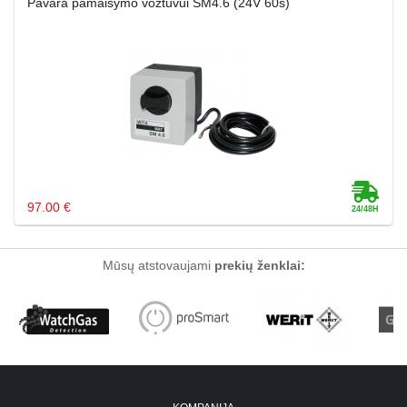
Pavara pamaišymo vožtuvui SM4.6 (24V 60s)
97.00 €
Mūsų atstovaujami
prekių ženklai: