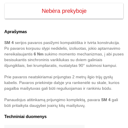
Nebėra prekyboje
Aprašymas
SM 4
serijos pavaros pasižymi kompaktiška ir tvirta konstrukcija.
Po pavaros korpusu slypi nedidelis, izoliuotas, jokio aptarnavimo
nereikalaujantis
6 Nm
sukimo momento mechanizmas, į abi puses
besisukantis sinchroninis varikliukas su dviem galiniais
išjungikliais, bei krumpliaratis, nustatytas 90° sukimosi kampui.
Prie pavaros neatskiriamai prijungtas 2 metrų ilgio trijų gyslų
kabelis. Pavaros priekinėje dalyje yra rankenėlė su skale, kurios
pagalba maišytuvas gali būti reguliuojamas ir rankiniu būdu.
Panaudojus atitinkamą prijungimo komplektą, pavara
SM 4
gali
būti pritaikyta daugybei įvairių kitų maišytuvų.
Techniniai duomenys