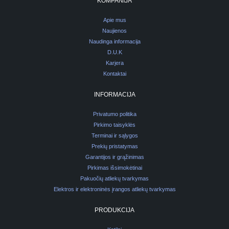
KOMPANIJA
Apie mus
Naujienos
Naudinga informacija
D.U.K
Karjera
Kontaktai
INFORMACIJA
Privatumo politika
Pirkimo taisyklės
Terminai ir sąlygos
Prekių pristatymas
Garantijos ir grąžinimas
Pirkimas išsimokėtinai
Pakuočių atliekų tvarkymas
Elektros ir elektroninės įrangos atliekų tvarkymas
PRODUKCIJA