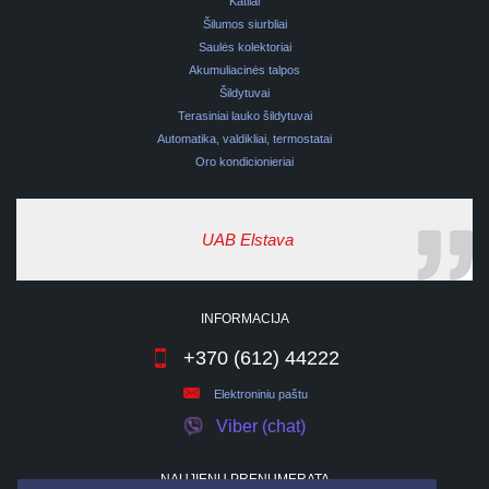
Katilai
Šilumos siurbliai
Saulės kolektoriai
Akumuliacinės talpos
Šildytuvai
Terasiniai lauko šildytuvai
Automatika, valdikliai, termostatai
Oro kondicionieriai
UAB Elstava
INFORMACIJA
+370 (612) 44222
Elektroniniu paštu
Viber (chat)
NAUJIENŲ PRENUMERATA