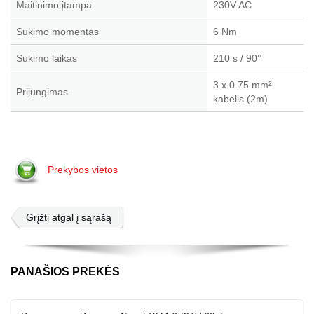
Maitinimo įtampa
230V AC
Sukimo momentas
6 Nm
Sukimo laikas
210 s / 90°
3 x 0.75 mm²
Prijungimas
kabelis (2m)
Prekybos vietos
Grįžti atgal į sąrašą
PANAŠIOS PREKĖS