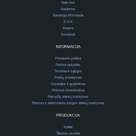
Apie mus
Naujienos
Naudinga informacija
D.U.K
Karjera
Kontaktai
INFORMACIJA
Privatumo politika
Pirkimo taisyklės
Terminai ir sąlygos
Prekių pristatymas
Garantijos ir grąžinimas
Pirkimas išsimokėtinai
Pakuočių atliekų tvarkymas
Elektros ir elektroninės įrangos atliekų tvarkymas
PRODUKCIJA
Katilai
Šilumos siurbliai