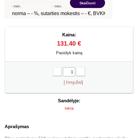
Kaina:
131.40 €
Pasiūlyk kainą
-
+
Sandėlyje:
nėra
Aprašymas