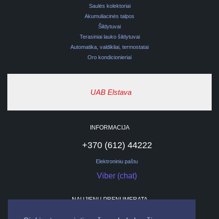
Saulės kolektoriai
Akumuliacinės talpos
Šildytuvai
Terasiniai lauko šildytuvai
Automatika, valdikliai, termostatai
Oro kondicionieriai
UAB Elstava
INFORMACIJA
+370 (612) 44222
Elektroniniu paštu
Viber (chat)
NAUJIENŲ PRENUMERATA