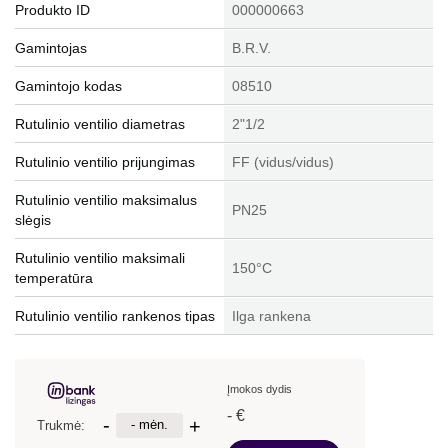
Produkto ID
000000663
Gamintojas
B.R.V.
Gamintojo kodas
08510
Rutulinio ventilio diametras
2"1/2
Rutulinio ventilio prijungimas
FF (vidus/vidus)
Rutulinio ventilio maksimalus
PN25
slėgis
Rutulinio ventilio maksimali
150°C
temperatūra
Rutulinio ventilio rankenos tipas
Ilga rankena