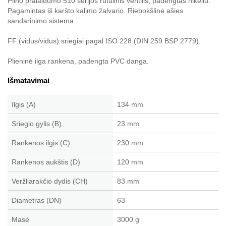
Pilno pralaidumo 510 serijos rutulinis ventilis, padengtas nikeliu.
Pagamintas iš karšto kalimo žalvario. Riebokšlinė ašies
sandarinimo sistema.
FF (vidus/vidus) sriegiai pagal ISO 228 (DIN 259 BSP 2779).
Plieninė ilga rankena, padengta PVC danga.
Išmatavimai
Ilgis (A)
134 mm
Sriegio gylis (B)
23 mm
Rankenos ilgis (C)
230 mm
Rankenos aukštis (D)
120 mm
Veržliarakčio dydis (CH)
83 mm
Diametras (DN)
63
Masė
3000 g