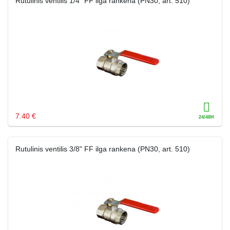
Rutulinis ventilis 1/4" FF ilga rankena (PN30, art. 510)
7.40 €
Rutulinis ventilis 3/8" FF ilga rankena (PN30, art. 510)