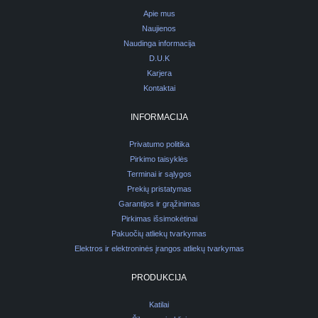
Apie mus
Naujienos
Naudinga informacija
D.U.K
Karjera
Kontaktai
INFORMACIJA
Privatumo politika
Pirkimo taisyklės
Terminai ir sąlygos
Prekių pristatymas
Garantijos ir grąžinimas
Pirkimas išsimokėtinai
Pakuočių atliekų tvarkymas
Elektros ir elektroninės įrangos atliekų tvarkymas
PRODUKCIJA
Katilai