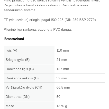
Pilno pralaidumo 510 serijos rutulinis ventilis, padengtas nikeliu.
Pagamintas iš karšto kalimo žalvario. Riebokšlinė ašies
sandarinimo sistema.
FF (vidus/vidus) sriegiai pagal ISO 228 (DIN 259 BSP 2779).
Plieninė ilga rankena, padengta PVC danga.
Išmatavimai
Ilgis (A)
110 mm
Sriegio gylis (B)
21 mm
Rankenos ilgis (C)
157 mm
Rankenos aukštis (D)
92 mm
Veržliarakčio dydis (CH)
66.5 mm
Diametras (DN)
50
Masė
1870 g