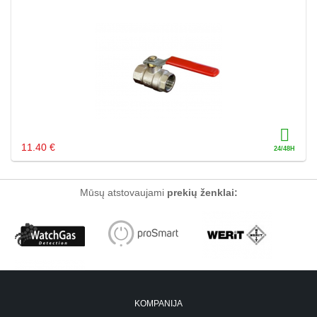
11.40 €
Mūsų atstovaujami
prekių ženklai:
KOMPANIJA