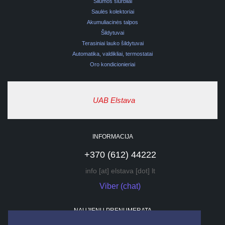
Šilumos siurbliai
Saulės kolektoriai
Akumuliacinės talpos
Šildytuvai
Terasiniai lauko šildytuvai
Automatika, valdikliai, termostatai
Oro kondicionieriai
UAB Elstava
INFORMACIJA
+370 (612) 44222
info [at] elstava [dot] lt
Viber (chat)
NAUJIENŲ PRENUMERATA