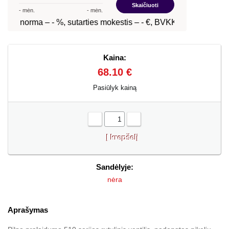
Kaina:
68.10 €
Pasiūlyk kainą
-
+
Sandėlyje:
nėra
Aprašymas