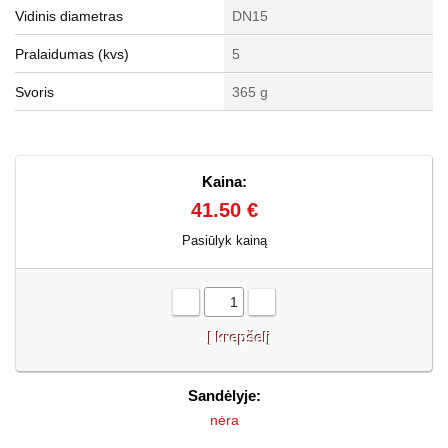
Vidinis diametras
DN15
Pralaidumas (kvs)
5
Svoris
365 g
Kaina:
41.50 €
Pasiūlyk kainą
-
+
Sandėlyje:
nėra