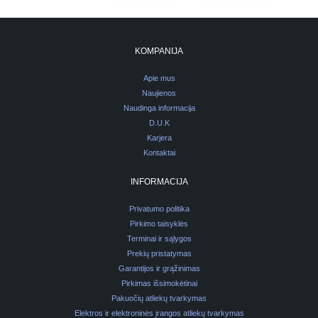
KOMPANIJA
Apie mus
Naujienos
Naudinga informacija
D.U.K
Karjera
Kontaktai
INFORMACIJA
Privatumo politika
Pirkimo taisyklės
Terminai ir sąlygos
Prekių pristatymas
Garantijos ir grąžinimas
Pirkimas išsimokėtinai
Pakuočių atliekų tvarkymas
Elektros ir elektroninės įrangos atliekų tvarkymas