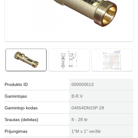
Produkto ID
000000613
Gamintojas
B.R.V.
Gamintojo kodas
04654DN15P-28
Srautas (debitas)
8 - 28 ltr
Prijungimas
1"M x 1" veržlė