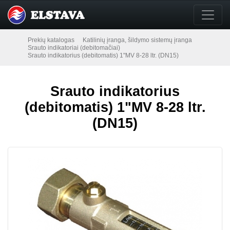
Prekių katalogas
Katilinių įranga, šildymo sistemų įranga
Srauto indikatoriai (debitomačiai)
Srauto indikatorius (debitomatis) 1"MV 8-28 ltr. (DN15)
Srauto indikatorius
(debitomatis) 1"MV 8-28 ltr.
(DN15)