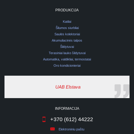
PRODUKCIJA
Katilai
Šilumos siurbliai
Saulės kolektoriai
Akumuliacinės talpos
Šildytuvai
Terasiniai lauko šildytuvai
Automatika, valdikliai, termostatai
Oro kondicionieriai
UAB Elstava
INFORMACIJA
+370 (612) 44222
Elektroniniu paštu