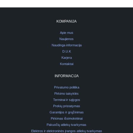
KOMPANIJA
Apie mus
Naujienos
Naudinga informacija
D.U.K
Karjera
Kontaktai
INFORMACIJA
Privatumo politika
Pirkimo taisyklės
Terminai ir sąlygos
Prekių pristatymas
Garantijos ir grąžinimas
Pirkimas išsimokėtinai
Pakuočių atliekų tvarkymas
Elektros ir elektroninės įrangos atliekų tvarkymas