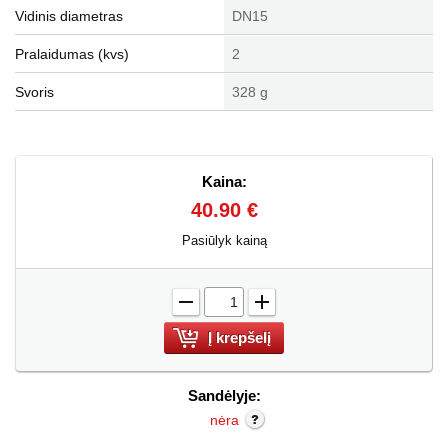
Vidinis diametras
DN15
Pralaidumas (kvs)
2
Svoris
328 g
Kaina:
40.90 €
Pasiūlyk kainą
-
+
Sandėlyje:
nėra