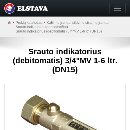
Prekių katalogas
Katilinių įranga, šildymo sistemų įranga
Srauto indikatoriai (debitomačiai)
Srauto indikatorius (debitomatis) 3/4"MV 1-6 ltr. (DN15)
Srauto indikatorius
(debitomatis) 3/4"MV 1-6 ltr.
(DN15)