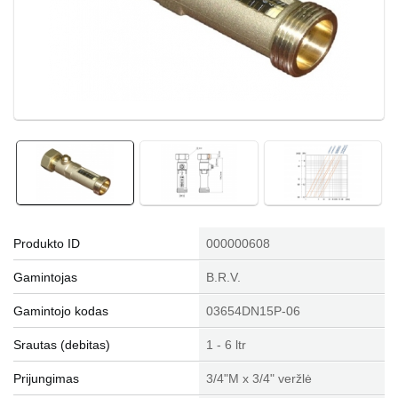
Produkto ID
000000608
Gamintojas
B.R.V.
Gamintojo kodas
03654DN15P-06
Srautas (debitas)
1 - 6 ltr
Prijungimas
3/4"M x 3/4" veržlė