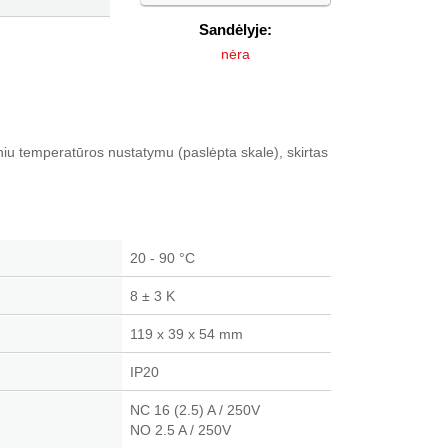
Sandėlyje:
nėra
iniu temperatūros nustatymu (paslėpta skale), skirtas
20 - 90 °C
8 ± 3 K
119 x 39 x 54 mm
IP20
NC 16 (2.5) A / 250V
NO 2.5 A / 250V