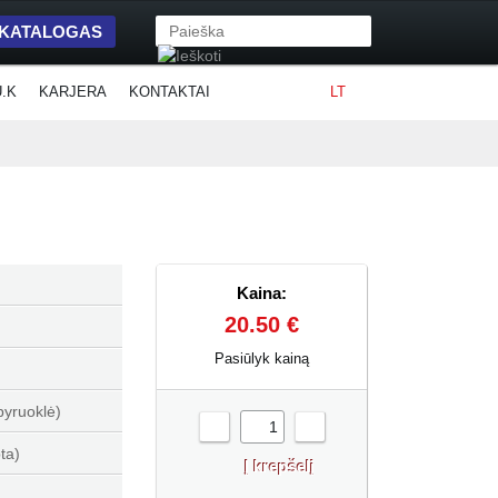
 KATALOGAS
U.K
KARJERA
KONTAKTAI
LT
Kaina:
20.50 €
Pasiūlyk kainą
pyruoklė)
-
+
ta)