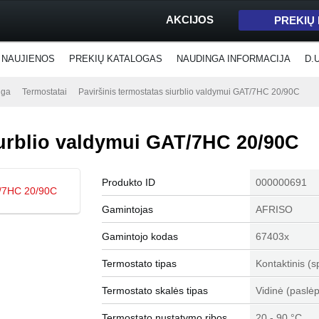
AKCIJOS
PREKIŲ
NAUJIENOS
PREKIŲ KATALOGAS
NAUDINGA INFORMACIJA
D.
nga
Termostatai
Paviršinis termostatas siurblio valdymui GAT/7HC 20/90C
iurblio valdymui GAT/7HC 20/90C
Produkto ID
000000691
Gamintojas
AFRISO
Gamintojo kodas
67403x
Termostato tipas
Kontaktinis (s
Termostato skalės tipas
Vidinė (paslėp
Termostato nustatymo ribos
20 - 90 °C