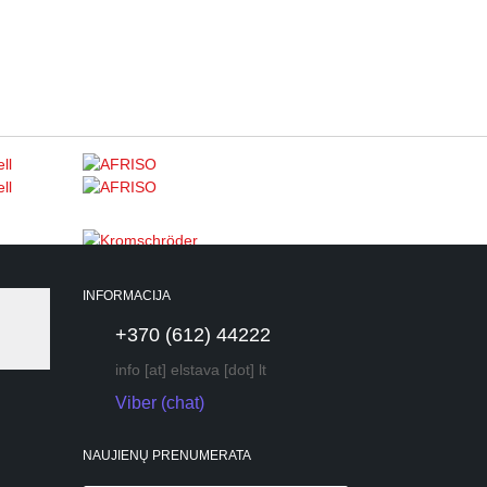
INFORMACIJA
+370 (612) 44222
info [at] elstava [dot] lt
Viber (chat)
NAUJIENŲ PRENUMERATA