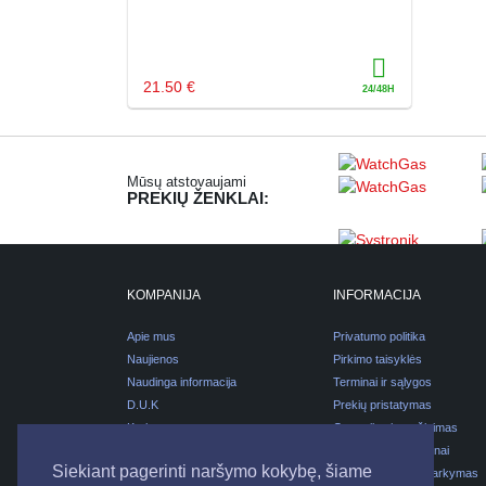
21.50 €
Mūsų atstovaujami
PREKIŲ ŽENKLAI:
KOMPANIJA
INFORMACIJA
Apie mus
Privatumo politika
Naujienos
Pirkimo taisyklės
Naudinga informacija
Terminai ir sąlygos
D.U.K
Prekių pristatymas
Karjera
Garantijos ir grąžinimas
Kontaktai
Pirkimas išsimokėtinai
Siekiant pagerinti naršymo kokybę, šiame
Pakuočių atliekų tvarkymas