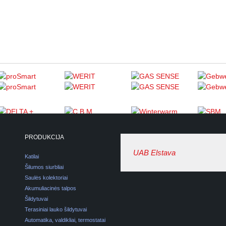
PRODUKCIJA
UAB Elstava
Katilai
Šilumos siurbliai
Saulės kolektoriai
Akumuliacinės talpos
Šildytuvai
Terasiniai lauko šildytuvai
Automatika, valdikliai, termostatai