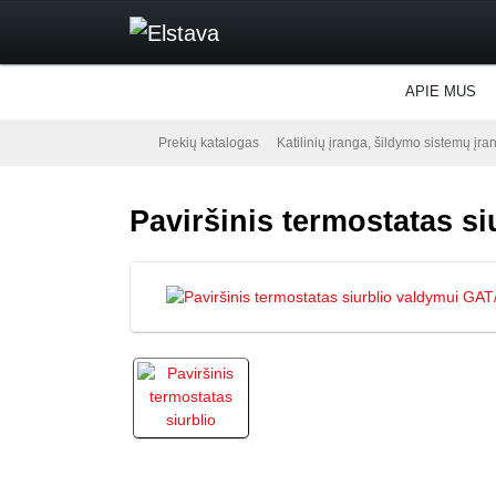
APIE MUS
Prekių katalogas
Katilinių įranga, šildymo sistemų įra
Paviršinis termostatas s