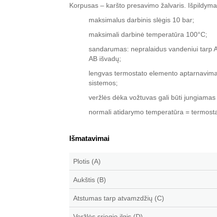
Korpusas – karšto presavimo žalvaris. Išpildymas
maksimalus darbinis slėgis 10 bar;
maksimali darbinė temperatūra 100°C;
sandarumas: nepralaidus vandeniui tarp A
AB išvadų;
lengvas termostato elemento aptarnavimas
sistemos;
veržlės dėka vožtuvas gali būti jungiamas ti
normali atidarymo temperatūra = termost
Išmatavimai
Plotis (A)
Aukštis (B)
Atstumas tarp atvamzdžių (C)
Veržlės sriegio ilgis (D)