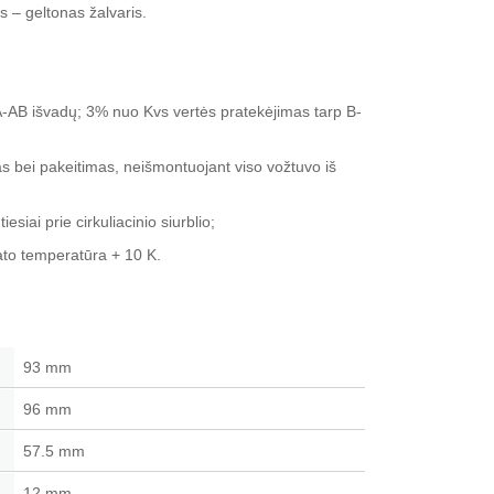
 – geltonas žalvaris.
-AB išvadų; 3% nuo Kvs vertės pratekėjimas tarp B-
 bei pakeitimas, neišmontuojant viso vožtuvo iš
esiai prie cirkuliacinio siurblio;
ato temperatūra + 10 K.
93 mm
96 mm
57.5 mm
12 mm