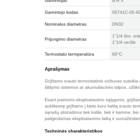
Gamintojas
B.R.V.
Gamintojo kodas
05741C-05-6
Nominalus diametras
DN32
1"1/4 išor. sr
Prijungimo diametras
1"1/4 veržlė
Termostato termperatūra
60°C
Aprašymas
Grįžtamo srauto termostatinis vožtuvas suteikia ga
šildymo sistemos ar akumuliacinės talpos, užtikri
Esant įvairioms eksploatavimo sąlygoms, grįžtamo
aukštesnę grįžtamo į kieto kuro katilą srauto te
sąnašų atsiradimui tiek katile, tiek ir kamine, b
pailgindamas eksploatavimo laiką ir sumažindam
Techninės charakteristikos