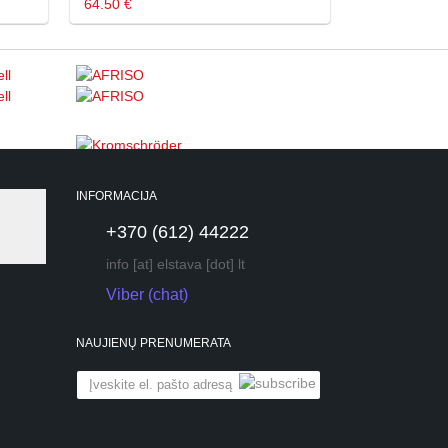
64.50 €
INFORMACIJA
+370 (612) 44222
info [at] elstava [dot] lt
Viber (chat)
NAUJIENŲ PRENUMERATA