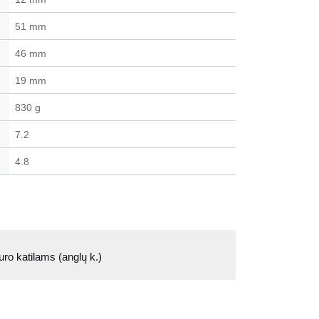
51 mm
46 mm
19 mm
830 g
7.2
4.8
ro katilams (anglų k.)