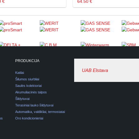
0 €
64.50 €
PRODUKCIJA
UAB Elstava
Katilai
Šilumos siurbliai
Saulės kolektoriai
Akumuliacinės talpos
Šildytuvai
Terasiniai lauko šildytuvai
Automatika, valdikliai, termostatai
os
Oro kondicionieriai