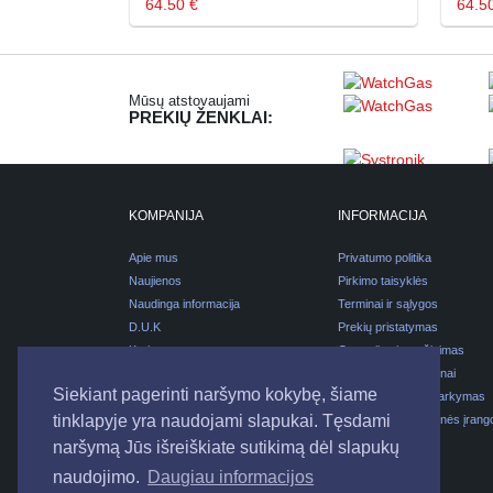
64.50 €
64.5
Mūsų atstovaujami
PREKIŲ ŽENKLAI:
KOMPANIJA
INFORMACIJA
Apie mus
Privatumo politika
Naujienos
Pirkimo taisyklės
Naudinga informacija
Terminai ir sąlygos
D.U.K
Prekių pristatymas
Karjera
Garantijos ir grąžinimas
Kontaktai
Pirkimas išsimokėtinai
Siekiant pagerinti naršymo kokybę, šiame
Pakuočių atliekų tvarkymas
tinklapyje yra naudojami slapukai. Tęsdami
Elektros ir elektroninės įrang
atliekų tvarkymas
naršymą Jūs išreiškiate sutikimą dėl slapukų
naudojimo.
Daugiau informacijos