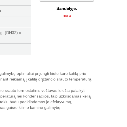
Sandėlyje:
0
nėra
ieg. (DN32) x
limybę optimaliai prijungti kieto kuro katilą prie
nant reikiamą į katilą grįžtančio srauto temperatūrą.
 srauto termostatinis vožtuvas leidžia palaikyti
mperatūrą nei kondensacijos, taip užkirsdamas kelią
ei tokiu būdu padidindamas jo efektyvumą,
as gaisro kilimo kamine galimybę.