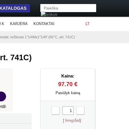
 KATALOGAS
U.K
KARJERA
KONTAKTAI
LT
mostat. vožtuvas 1"1/4Mx1"1/4F (60°C, art. 741C)
rt. 741C)
Kaina:
97.70 €
Pasiūlyk kainą
-
+