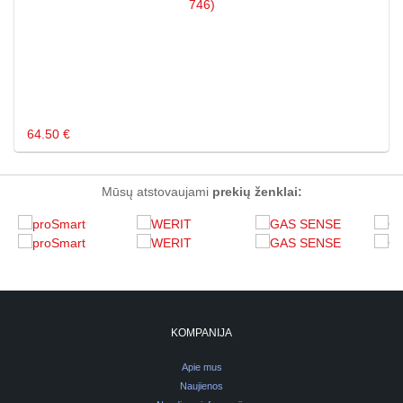
64.50 €
Mūsų atstovaujami
prekių ženklai:
KOMPANIJA
Apie mus
Naujienos