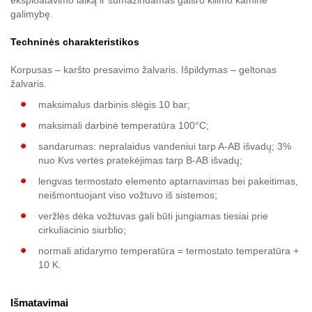
eksploatavimo laiką ir sumažindamas gaisro kilimo kamine
galimybę.
Techninės charakteristikos
Korpusas – karšto presavimo žalvaris. Išpildymas – geltonas
žalvaris.
maksimalus darbinis slėgis 10 bar;
maksimali darbinė temperatūra 100°C;
sandarumas: nepralaidus vandeniui tarp A-AB išvadų; 3%
nuo Kvs vertės pratekėjimas tarp B-AB išvadų;
lengvas termostato elemento aptarnavimas bei pakeitimas,
neišmontuojant viso vožtuvo iš sistemos;
veržlės dėka vožtuvas gali būti jungiamas tiesiai prie
cirkuliacinio siurblio;
normali atidarymo temperatūra = termostato temperatūra +
10 K.
Išmatavimai