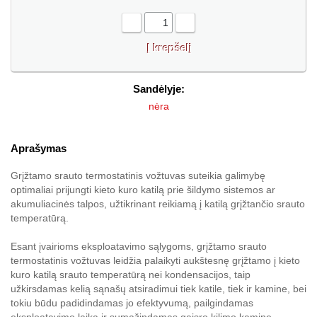
-
+
Sandėlyje:
nėra
Aprašymas
Grįžtamo srauto termostatinis vožtuvas suteikia galimybę
optimaliai prijungti kieto kuro katilą prie šildymo sistemos ar
akumuliacinės talpos, užtikrinant reikiamą į katilą grįžtančio srauto
temperatūrą.
Esant įvairioms eksploatavimo sąlygoms, grįžtamo srauto
termostatinis vožtuvas leidžia palaikyti aukštesnę grįžtamo į kieto
kuro katilą srauto temperatūrą nei kondensacijos, taip
užkirsdamas kelią sąnašų atsiradimui tiek katile, tiek ir kamine, bei
tokiu būdu padidindamas jo efektyvumą, pailgindamas