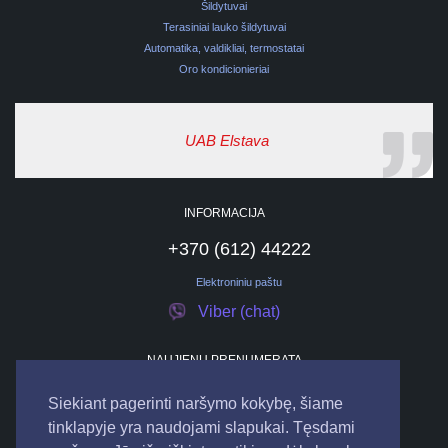
Šildytuvai
Terasiniai lauko šildytuvai
Automatika, valdikliai, termostatai
Oro kondicionieriai
UAB Elstava
INFORMACIJA
+370 (612) 44222
Elektroniniu paštu
Viber (chat)
NAUJIENŲ PRENUMERATA
Siekiant pagerinti naršymo kokybę, šiame
tinklapyje yra naudojami slapukai. Tęsdami