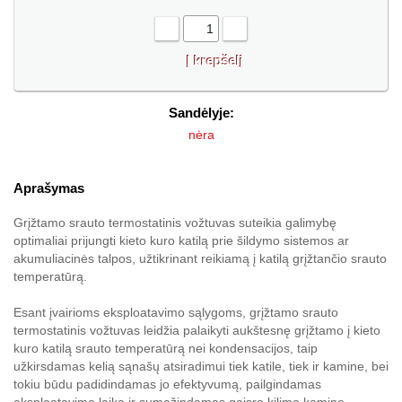
-
+
Sandėlyje:
nėra
Aprašymas
Grįžtamo srauto termostatinis vožtuvas suteikia galimybę
optimaliai prijungti kieto kuro katilą prie šildymo sistemos ar
akumuliacinės talpos, užtikrinant reikiamą į katilą grįžtančio srauto
temperatūrą.
Esant įvairioms eksploatavimo sąlygoms, grįžtamo srauto
termostatinis vožtuvas leidžia palaikyti aukštesnę grįžtamo į kieto
kuro katilą srauto temperatūrą nei kondensacijos, taip
užkirsdamas kelią sąnašų atsiradimui tiek katile, tiek ir kamine, bei
tokiu būdu padidindamas jo efektyvumą, pailgindamas