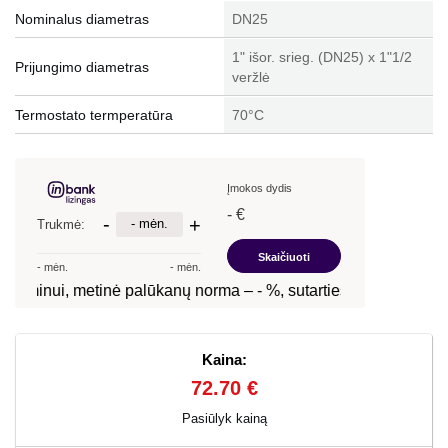
Nominalus diametras
DN25
1" išor. srieg. (DN25) x 1"1/2
Prijungimo diametras
veržlė
Termostato termperatūra
70°C
Kaina:
72.70 €
Pasiūlyk kainą