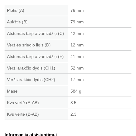
Plotis (A)
76 mm
Aukštis (B)
79 mm
Atstumas tarp atvamzdžių (C)
42 mm
Veržlės sriegio ilgis (D)
12 mm
Atstumas tarp atvamzdžių (E)
41 mm
Veržliarakčio dydis (CH1)
52 mm
Veržliarakčio dydis (CH2)
17 mm
Masė
584 g
Kvs vertė (A-AB)
3.5
Kvs vertė (B-AB)
2.3
Informacija atsisiuntimui