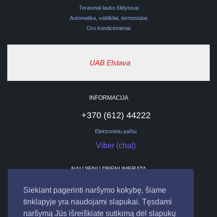
Terasiniai lauko šildytuvai
Automatika, valdikliai, termostatai
Oro kondicionieriai
UAB Elstava
INFORMACIJA
+370 (612) 44222
Elektroniniu paštu
Viber (chat)
NAUJIENŲ PRENUMERATA
Siekiant pagerinti naršymo kokybę, šiame
tinklapyje yra naudojami slapukai. Tęsdami
naršymą Jūs išreiškiate sutikimą dėl slapukų