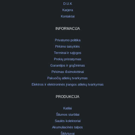
D.U.K
Karjera
Kontaktai
INFORMACIJA
Privatumo politika
Pirkimo taisyklės
Terminai ir sąlygos
Prekių pristatymas
Garantijos ir grąžinimas
Pirkimas išsimokėtinai
Pakuočių atliekų tvarkymas
Elektros ir elektroninės įrangos atliekų tvarkymas
PRODUKCIJA
Katilai
Šilumos siurbliai
Saulės kolektoriai
Akumuliacinės talpos
Šildytuvai