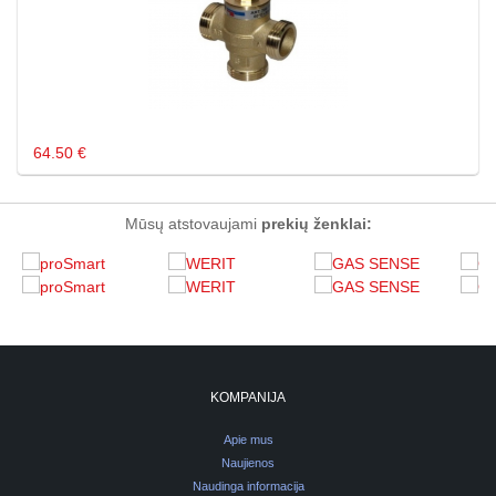
64.50 €
Mūsų atstovaujami
prekių ženklai:
KOMPANIJA
Apie mus
Naujienos
Naudinga informacija