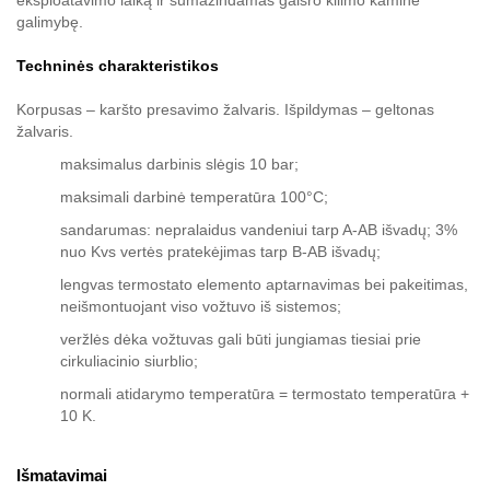
eksploatavimo laiką ir sumažindamas gaisro kilimo kamine
galimybę.
Techninės charakteristikos
Korpusas – karšto presavimo žalvaris. Išpildymas – geltonas
žalvaris.
maksimalus darbinis slėgis 10 bar;
maksimali darbinė temperatūra 100°C;
sandarumas: nepralaidus vandeniui tarp A-AB išvadų; 3%
nuo Kvs vertės pratekėjimas tarp B-AB išvadų;
lengvas termostato elemento aptarnavimas bei pakeitimas,
neišmontuojant viso vožtuvo iš sistemos;
veržlės dėka vožtuvas gali būti jungiamas tiesiai prie
cirkuliacinio siurblio;
normali atidarymo temperatūra = termostato temperatūra +
10 K.
Išmatavimai