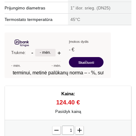
Prijungimo diametras
1" išor. srieg. (DN25)
Termostato termperatūra
45°C
Kaina:
124.40 €
Pasiūlyk kainą
-
+