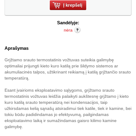
Sandėlyje:
nėra
Aprašymas
Grįžtamo srauto termostatinis vožtuvas suteikia galimybę
optimaliai prijungti kieto kuro katilą prie šildymo sistemos ar
akumuliacinės talpos, užtikrinant reikiamą į katilą grįžtančio srauto
temperatūrą.
Esant įvairioms eksploatavimo sąlygoms, grįžtamo srauto
termostatinis vožtuvas leidžia palaikyti aukštesnę grįžtamo į kieto
kuro katilą srauto temperatūrą nei kondensacijos, taip
užkirsdamas kelią sąnašų atsiradimui tiek katile, tiek ir kamine, bei
tokiu būdu padidindamas jo efektyvumą, pailgindamas
eksploatavimo laiką ir sumažindamas gaisro kilimo kamine
galimybę.