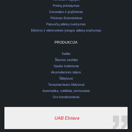
Prekių pristatymas
Garantijos ir grąžinimas
Pirkimas išsimokėtinai
Pakuočių atliekų tvarkymas
Elektros ir elektroninės įrangos atliekų tvarkymas
PRODUKCIJA
Katilai
Šilumos siurbliai
Saulės kolektoriai
Akumuliacinės talpos
Šildytuvai
Terasiniai lauko šildytuvai
Automatika, valdikliai, termostatai
Oro kondicionieriai
UAB Elstava