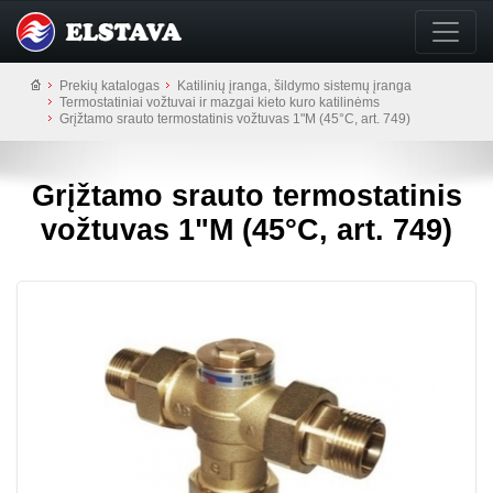
Prekių katalogas
Katilinių įranga, šildymo sistemų įranga
Termostatiniai vožtuvai ir mazgai kieto kuro katilinėms
Grįžtamo srauto termostatinis vožtuvas 1"M (45°C, art. 749)
Grįžtamo srauto termostatinis
vožtuvas 1"M (45°C, art. 749)