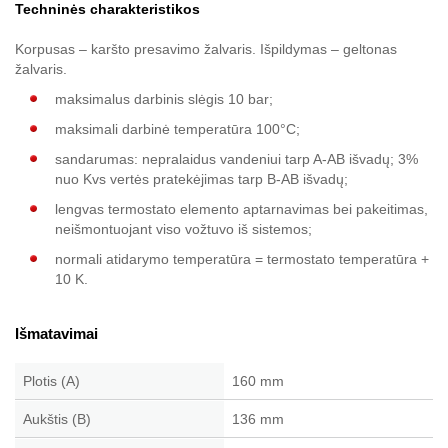
Techninės charakteristikos
Korpusas – karšto presavimo žalvaris. Išpildymas – geltonas
žalvaris.
maksimalus darbinis slėgis 10 bar;
maksimali darbinė temperatūra 100°C;
sandarumas: nepralaidus vandeniui tarp A-AB išvadų; 3%
nuo Kvs vertės pratekėjimas tarp B-AB išvadų;
lengvas termostato elemento aptarnavimas bei pakeitimas,
neišmontuojant viso vožtuvo iš sistemos;
normali atidarymo temperatūra = termostato temperatūra +
10 K.
Išmatavimai
Plotis (A)
160 mm
Aukštis (B)
136 mm