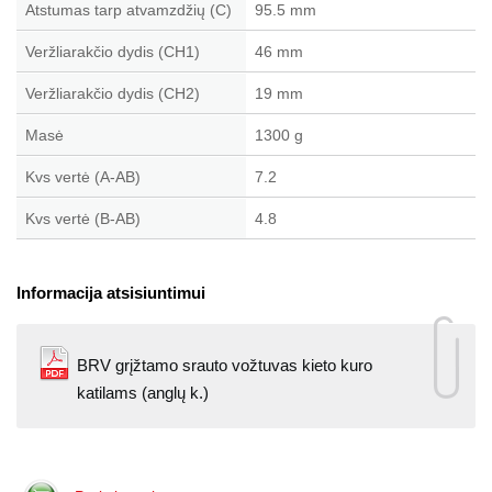
Atstumas tarp atvamzdžių (C)
95.5 mm
Veržliarakčio dydis (CH1)
46 mm
Veržliarakčio dydis (CH2)
19 mm
Masė
1300 g
Kvs vertė (A-AB)
7.2
Kvs vertė (B-AB)
4.8
Informacija atsisiuntimui
BRV grįžtamo srauto vožtuvas kieto kuro
katilams (anglų k.)