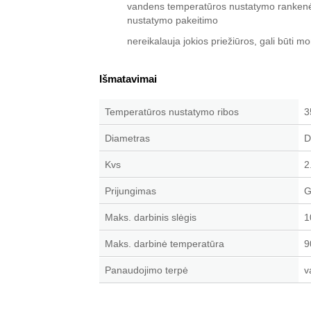
vandens temperatūros nustatymo rankenėl
nustatymo pakeitimo
nereikalauja jokios priežiūros, gali būti 
Išmatavimai
Temperatūros nustatymo ribos
3
Diametras
D
Kvs
2
Prijungimas
G
Maks. darbinis slėgis
1
Maks. darbinė temperatūra
9
Panaudojimo terpė
v