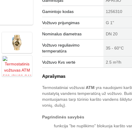
Gamintojas
AFRISO
Gamintojo kodas
1256310
Vožtuvo prijungimas
G 1"
Nominalus diametras
DN 20
Vožtuvo reguliavimo
35 - 60°C
termperatūra
Vožtuvo Kvs vertė
2.5 m³/h
Aprašymas
Termostatiniai vožtuvai
ATM
yra naudojami karš
nustatytą vandens temperatūrą už vožtuvo. Buit
montuojamas tarp tūrinio karšto vandens šildytu
vonių, dušų).
Pagrindinės savybės
funkcija "be nuplikimo" blokuoja karšto v