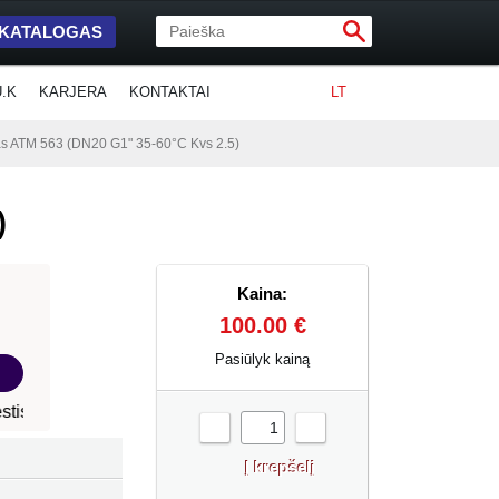
 KATALOGAS
U.K
KARJERA
KONTAKTAI
LT
vas ATM 563 (DN20 G1" 35-60°C Kvs 2.5)
)
Kaina:
100.00 €
Pasiūlyk kainą
-
+