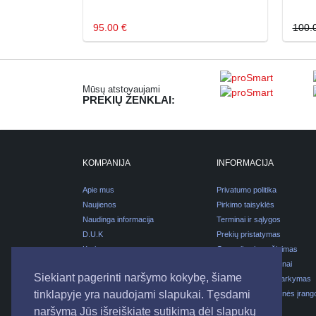
95.00 €
100.
Mūsų atstovaujami
PREKIŲ ŽENKLAI:
KOMPANIJA
INFORMACIJA
Apie mus
Privatumo politika
Naujienos
Pirkimo taisyklės
Naudinga informacija
Terminai ir sąlygos
D.U.K
Prekių pristatymas
Karjera
Garantijos ir grąžinimas
Kontaktai
Pirkimas išsimokėtinai
Siekiant pagerinti naršymo kokybę, šiame
Pakuočių atliekų tvarkymas
tinklapyje yra naudojami slapukai. Tęsdami
Elektros ir elektroninės įrang
atliekų tvarkymas
naršymą Jūs išreiškiate sutikimą dėl slapukų