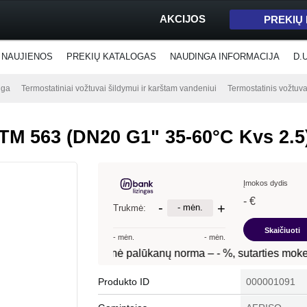
AKCIJOS
PREKIŲ
NAUJIENOS
PREKIŲ KATALOGAS
NAUDINGA INFORMACIJA
D.
nga
Termostatiniai vožtuvai šildymui ir karštam vandeniui
Termostatinis vožtu
TM 563 (DN20 G1" 35-60°C Kvs 2.5
Produkto ID
000001091