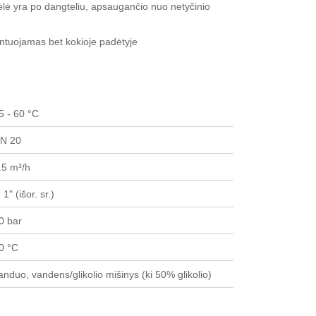
ė yra po dangteliu, apsaugančio nuo netyčinio
montuojamas bet kokioje padėtyje
5 - 60 °C
N 20
.5 m³/h
 1" (išor. sr.)
0 bar
0 °C
anduo, vandens/glikolio mišinys (
ki 50% glikolio)