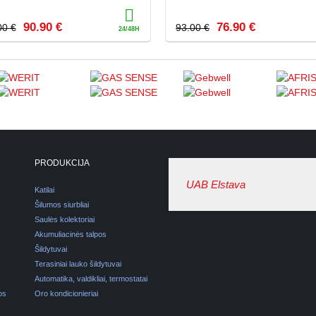
90.90 €
76.90 €
00 €
93.00 €
PRODUKCIJA
UAB Elstava
Katilai
Šilumos siurbliai
Saulės kolektoriai
Akumuliacinės talpos
Šildytuvai
Terasiniai lauko šildytuvai
Automatika, valdikliai, termostatai
os
Oro kondicionieriai