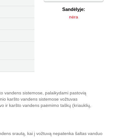
Sandėlyje:
nėra
to vandens sistemose, palaikydami pastovią
inio karšto vandens sistemose vožtuvas
vo ir karšto vandens paėmimo taškų (kriauklių,
andens srautą, kai į vožtuvą nepatenka šaltas vanduo