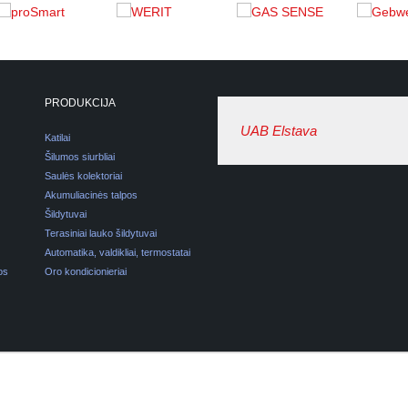
PRODUKCIJA
UAB Elstava
Katilai
Šilumos siurbliai
Saulės kolektoriai
Akumuliacinės talpos
Šildytuvai
Terasiniai lauko šildytuvai
Automatika, valdikliai, termostatai
os
Oro kondicionieriai