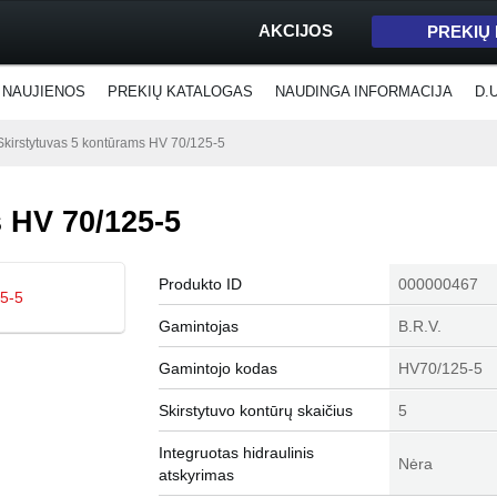
AKCIJOS
PREKIŲ
NAUJIENOS
PREKIŲ KATALOGAS
NAUDINGA INFORMACIJA
D.
Skirstytuvas 5 kontūrams HV 70/125-5
 HV 70/125-5
Produkto ID
000000467
Gamintojas
B.R.V.
Gamintojo kodas
HV70/125-5
Skirstytuvo kontūrų skaičius
5
Integruotas hidraulinis
Nėra
atskyrimas