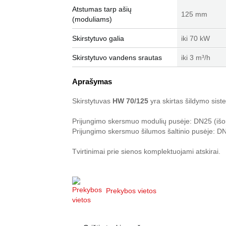
Atstumas tarp ašių
125 mm
(moduliams)
Skirstytuvo galia
iki 70 kW
Skirstytuvo vandens srautas
iki 3 m³/h
Aprašymas
Skirstytuvas
HW 70/125
yra skirtas šildymo siste
Prijungimo skersmuo modulių pusėje: DN25 (išor.
Prijungimo skersmuo šilumos šaltinio pusėje: DN3
Tvirtinimai prie sienos komplektuojami atskirai.
Prekybos vietos