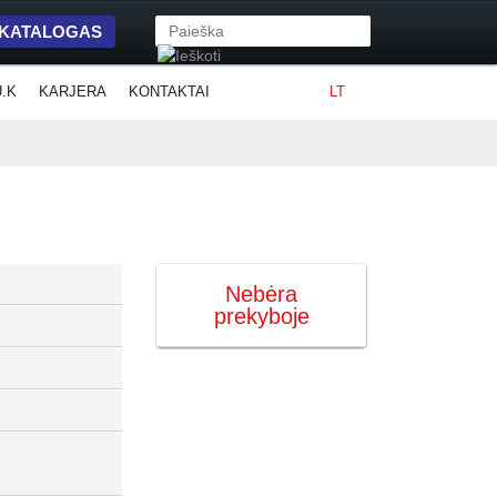
 KATALOGAS
U.K
KARJERA
KONTAKTAI
LT
Nebėra
prekyboje