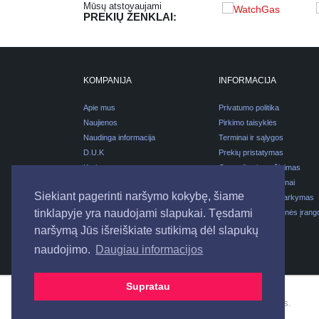
Mūsų atstovaujami
PREKIŲ ŽENKLAI:
KOMPANIJA
INFORMACIJA
Apie mus
Privatumo politika
Naujienos
Pirkimo taisyklės
Naudinga informacija
Terminai ir sąlygos
D.U.K
Prekių pristatymas
Karjera
Garantijos ir grąžinimas
Kontaktai
Pirkimas išsimokėtinai
Siekiant pagerinti naršymo kokybę, šiame
Pakuočių atliekų tvarkymas
tinklapyje yra naudojami slapukai. Tęsdami
Elektros ir elektroninės įrang
atliekų tvarkymas
naršymą Jūs išreiškiate sutikimą dėl slapukų
naudojimo.
Daugiau informacijos
Supratau
© 2026
UAB "ELSTAVA".
Visos teisės saugomos.