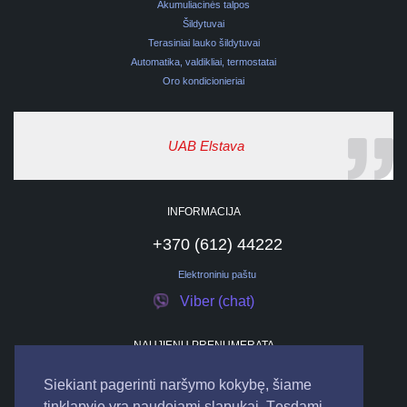
Akumuliacinės talpos
Šildytuvai
Terasiniai lauko šildytuvai
Automatika, valdikliai, termostatai
Oro kondicionieriai
UAB Elstava
INFORMACIJA
+370 (612) 44222
Elektroniniu paštu
Viber (chat)
NAUJIENŲ PRENUMERATA
Siekiant pagerinti naršymo kokybę, šiame
tinklapyje yra naudojami slapukai. Tęsdami