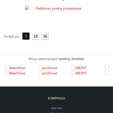
9
18
36
Rodyti po:
Mūsų atstovaujami
prekių ženklai:
KOMPANIJA
Apie mus