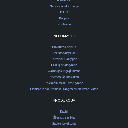
Naujienos
Naudinga informacija
D.U.K
Karjera
Kontaktai
INFORMACIJA
Privatumo politika
Pirkimo taisyklės
Terminai ir sąlygos
Prekių pristatymas
Garantijos ir grąžinimas
Pirkimas išsimokėtinai
Pakuočių atliekų tvarkymas
Elektros ir elektroninės įrangos atliekų tvarkymas
PRODUKCIJA
Katilai
Šilumos siurbliai
Saulės kolektoriai