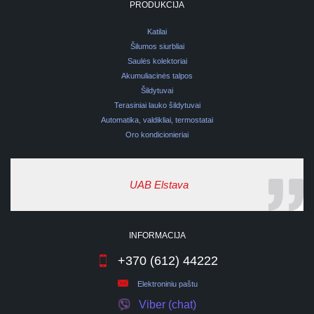
PRODUKCIJA
Katilai
Šilumos siurbliai
Saulės kolektoriai
Akumuliacinės talpos
Šildytuvai
Terasiniai lauko šildytuvai
Automatika, valdikliai, termostatai
Oro kondicionieriai
UAB Elstava
INFORMACIJA
+370 (612) 44222
Elektroniniu paštu
Viber (chat)