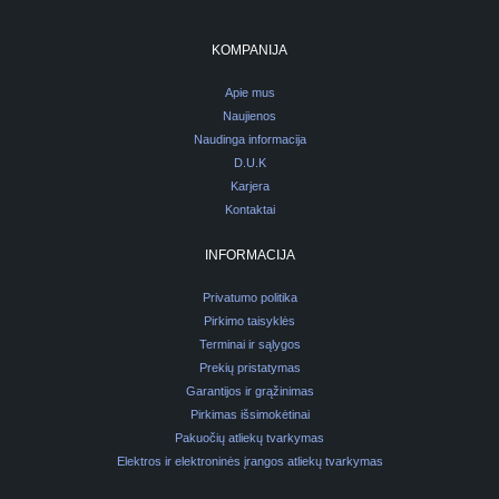
KOMPANIJA
Apie mus
Naujienos
Naudinga informacija
D.U.K
Karjera
Kontaktai
INFORMACIJA
Privatumo politika
Pirkimo taisyklės
Terminai ir sąlygos
Prekių pristatymas
Garantijos ir grąžinimas
Pirkimas išsimokėtinai
Pakuočių atliekų tvarkymas
Elektros ir elektroninės įrangos atliekų tvarkymas