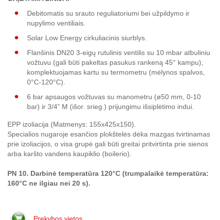
Debitomatis su srauto reguliatoriumi bei užpildymo ir
nupylimo ventiliais.
Solar Low Energy cirkuliacinis siurblys.
Flanšinis DN20 3-eigų rutulinis ventilis su 10 mbar atbuliniu
vožtuvu (gali būti pakeltas pasukus rankeną 45° kampu),
komplektuojamas kartu su termometru (mėlynos spalvos,
0°C-120°C).
6 bar apsaugos vožtuvas su manometru (ø50 mm, 0-10
bar) ir 3/4” M (išor. srieg.) prijungimu išsiplėtimo indui.
EPP izoliacija (Matmenys: 155x425x150).
Specialios nugaroje esančios plokštelės dėka mazgas tvirtinamas
prie izoliacijos, o visa grupė gali būti greitai pritvirtinta prie sienos
arba karšto vandens kaupiklio (boilerio).
PN 10. Darbinė temperatūra 120°C (trumpalaikė temperatūra:
160°C ne ilgiau nei 20 s).
Prekybos vietos