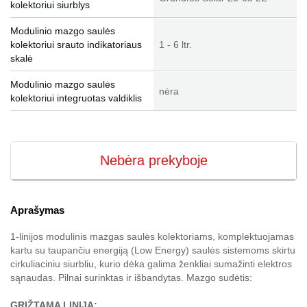
kolektoriui siurblys
Modulinio mazgo saulės
kolektoriui srauto indikatoriaus
1 - 6 ltr.
skalė
Modulinio mazgo saulės
nėra
kolektoriui integruotas valdiklis
Nebėra prekyboje
Aprašymas
1-linijos modulinis mazgas saulės kolektoriams, komplektuojamas
kartu su taupančiu energiją (Low Energy) saulės sistemoms skirtu
cirkuliaciniu siurbliu, kurio dėka galima ženkliai sumažinti elektros
sąnaudas. Pilnai surinktas ir išbandytas. Mazgo sudėtis:
GRĮŽTAMA LINIJA: