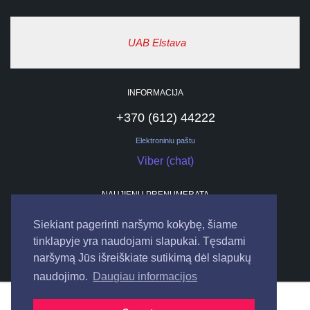
UAB Elstava
INFORMACIJA
+370 (612) 44222
Elektroniniu paštu
Viber (chat)
NAUJIENŲ PRENUMERATA
Siekiant pagerinti naršymo kokybę, šiame
tinklapyje yra naudojami slapukai. Tęsdami
naršymą Jūs išreiškiate sutikimą dėl slapukų
naudojimo.
Daugiau informacijos
© 2026
UAB "ELSTAVA".
Visos teisės saugomos.