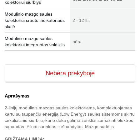
kolektoriui siurblys
Modulinio mazgo saulės
kolektoriui srauto indikatoriaus
2 - 12 ltr.
skalė
Modulinio mazgo saulės
nėra
kolektoriui integruotas valdiklis
Nebėra prekyboje
Aprašymas
2-linijų modulinis mazgas saulės kolektoriams, komplektuojamas
kartu su taupančiu energiją (Low Energy) saulės sistemoms skirtu
cirkuliaciniu siurbliu, kurio dėka galima ženkliai sumažinti elektros
sąnaudas. Pilnai surinktas ir išbandytas. Mazgo sudėtis:
GRĮŽTAMA LINIJA: