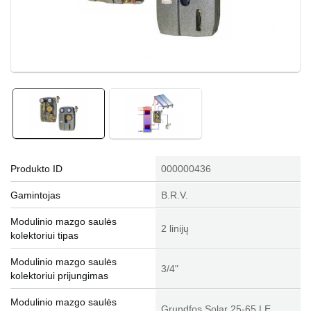
Produkto ID
000000436
Gamintojas
B.R.V.
Modulinio mazgo saulės
2 linijų
kolektoriui tipas
Modulinio mazgo saulės
3/4"
kolektoriui prijungimas
Modulinio mazgo saulės
Grundfos Solar 25-65 LE