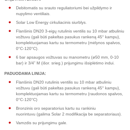
Debitomatis su srauto reguliatoriumi bei užpildymo ir
nupylimo ventiliais.
Solar Low Energy cirkuliacinis siurblys.
Flanšinis DN20 3-eigų rutulinis ventilis su 10 mbar atbuliniu
vožtuvu (gali būti pakeltas pasukus rankeną 45° kampu),
komplektuojamas kartu su termometru (mėlynos spalvos,
0°C-120°C).
6 bar apsaugos vožtuvas su manometru (ø50 mm, 0-10
bar) ir 3/4” M (išor. srieg.) prijungimu išsiplėtimo indui.
PADUODAMA LINIJA:
Flanšinis DN20 rutulinis ventilis su 10 mbar atbuliniu
vožtuvu (gali būti pakeltas pasukus rankeną 45° kampu),
komplektuojamas kartu su termometru (raudonos spalvos,
0°C-120°C)
Bronzinis oro separatorius kartu su rankiniu
nuorintuvu (galima Solar 2 modifikacija be separatoriaus).
Vamzdis su prijungimu gale.