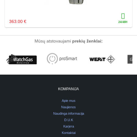
363.00 €
Mūsų atstovaujami
prekių ženklai:
KOMPANIJA
Apie mus
Naujienos
Naudinga informacija
D.U.K
Karjera
Kontaktai