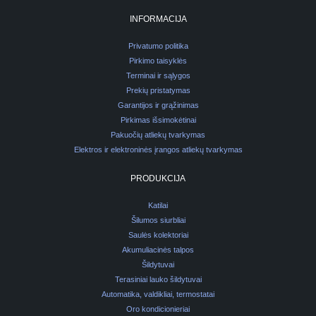
INFORMACIJA
Privatumo politika
Pirkimo taisyklės
Terminai ir sąlygos
Prekių pristatymas
Garantijos ir grąžinimas
Pirkimas išsimokėtinai
Pakuočių atliekų tvarkymas
Elektros ir elektroninės įrangos atliekų tvarkymas
PRODUKCIJA
Katilai
Šilumos siurbliai
Saulės kolektoriai
Akumuliacinės talpos
Šildytuvai
Terasiniai lauko šildytuvai
Automatika, valdikliai, termostatai
Oro kondicionieriai