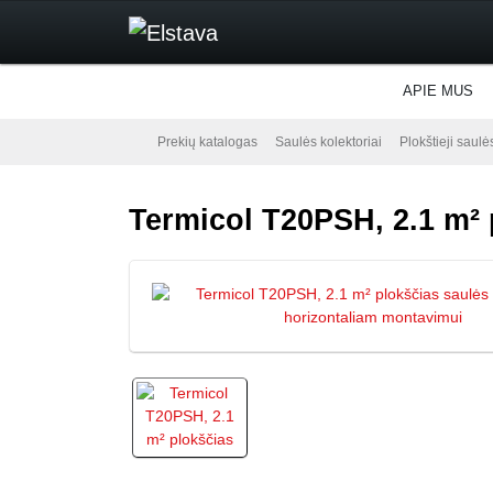
APIE MUS
Prekių katalogas
Saulės kolektoriai
Plokštieji saulė
Termicol T20PSH, 2.1 m² 