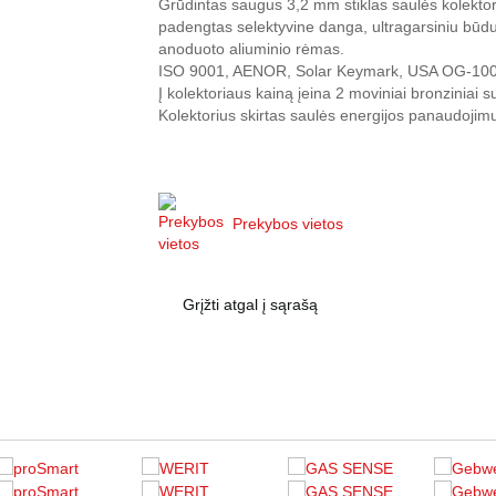
Grūdintas saugus 3,2 mm stiklas saulės kolekto
padengtas selektyvine danga, ultragarsiniu būdu p
anoduoto aliuminio rėmas.
ISO 9001, AENOR, Solar Keymark, USA OG-100 se
Į kolektoriaus kainą įeina 2 moviniai bronziniai s
Kolektorius skirtas saulės energijos panaudojimu
Prekybos vietos
Grįžti atgal į sąrašą