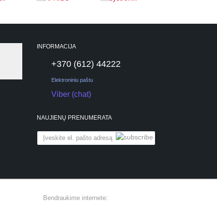
INFORMACIJA
+370 (612) 44222
Elektroniniu paštu
Viber (chat)
NAUJIENŲ PRENUMERATA
Bendraukime internete: