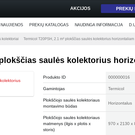
AKCIJOS
PREKIŲ
NAUJIENOS
PREKIŲ KATALOGAS
NAUDINGA INFORMACIJA
D.
s kolektoriai
Termicol T20PSH, 2.1 m² plokščias saulės kolektorius horizontalia
plokščias saulės kolektorius hori
Produkto ID
000000016
Gamintojas
Termicol
Plokščiojo saulės kolektoriaus
Horizontalus
montavimo būdas
Plokščiojo saulės kolektoriaus
matmenys (ilgis x plotis x
970 x 2130 x
storis)