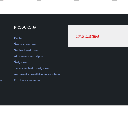
PRODUKCIJA
UAB Elstava
Katilai
Šilumos siurbliai
Saulės kolektoriai
Akumuliacinės talpos
Šildytuvai
Terasiniai lauko šildytuvai
Automatika, valdikliai, termostatai
os
Oro kondicionieriai