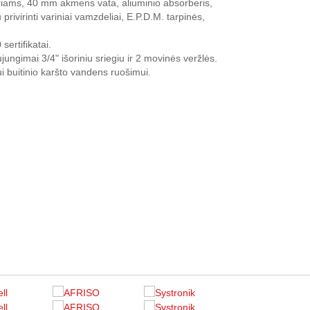
riams, 40 mm akmens vata, aliuminio absorberis,
rivirinti variniai vamzdeliai, E.P.D.M. tarpinės,
rtifikatai.
ujungimai 3/4" išoriniu sriegiu ir 2 movinės veržlės.
i buitinio karšto vandens ruošimui.