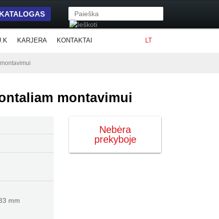
 KATALOGAS
U.K
KARJERA
KONTAKTAI
LT
m montavimui
zontaliam montavimui
Nebėra
prekyboje
 83 mm