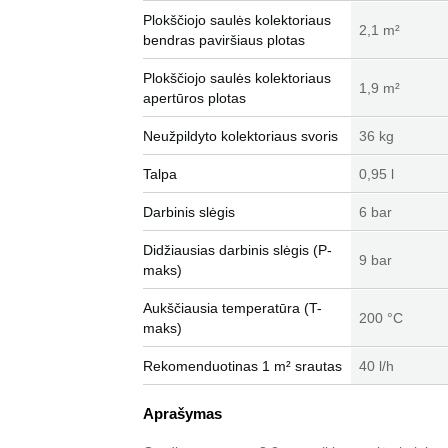
Plokščiojo saulės kolektoriaus
2,1 m²
bendras paviršiaus plotas
Plokščiojo saulės kolektoriaus
1,9 m²
apertūros plotas
Neužpildyto kolektoriaus svoris
36 kg
Talpa
0,95 l
Darbinis slėgis
6 bar
Didžiausias darbinis slėgis (P-
9 bar
maks)
Aukščiausia temperatūra (T-
200 °C
maks)
Rekomenduotinas 1 m² srautas
40 l/h
Aprašymas