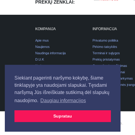
PREKIŲ ŽENKLAI:
KOMPANIJA
INFORMACIJA
Apie mus
Privatumo politika
Naujienos
Pirkimo taisyklės
Naudinga informacija
Terminai ir sąlygos
D.U.K
Prekių pristatymas
Karjera
Garantijos ir grąžinimas
Kontaktai
Pirkimas išsimokėtinai
Siekiant pagerinti naršymo kokybę, šiame
Pakuočių atliekų tvarkymas
tinklapyje yra naudojami slapukai. Tęsdami
Elektros ir elektroninės įrang
atliekų tvarkymas
naršymą Jūs išreiškiate sutikimą dėl slapukų
naudojimo.
Daugiau informacijos
Supratau
© 2026
UAB "ELSTAVA".
Visos teisės saugomos.