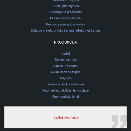
Prekių pristatymas
Garantijos ir grąžinimas
Pirkimas išsimokėtinai
Pakuočių atliekų tvarkymas
Elektros ir elektroninės įrangos atliekų tvarkymas
PRODUKCIJA
Katilai
Šilumos siurbliai
Saulės kolektoriai
Akumuliacinės talpos
Šildytuvai
Terasiniai lauko šildytuvai
Automatika, valdikliai, termostatai
Oro kondicionieriai
UAB Elstava