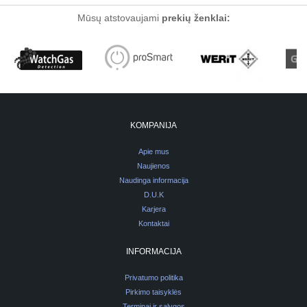
Mūsų atstovaujami
prekių ženklai:
KOMPANIJA
Apie mus
Naujienos
Naudinga informacija
D.U.K
Karjera
Kontaktai
INFORMACIJA
Privatumo politika
Pirkimo taisyklės
Terminai ir sąlygos