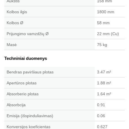
Aukštis
158 mm
Kolbos ilgis
1800 mm
Kolbos Ø
58 mm
Prijungimo vamzdžių
Ø
22 mm (Cu)
Masė
75 kg
Techniniai duomenys
Bendras paviršiaus plotas
3.47 m²
Apertūros plotas
1.88 m²
Absorberio plotas
1.64 m²
Absorbcija
0.91
Emisija (išspinduliavimas)
0.06
Konversijos koeficientas
0.627