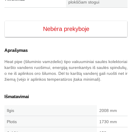
plokščiam stogui
Nebėra prekyboje
Aprašymas
Heat pipe (šiluminio vamzdelio) tipo vakuuminiai saulės kolektoriai
karšto vandens ruošimui, energiją surenkantys iš saulės spindulių,
o ne iš aplinkos oro šilumos. Dėl to karštą vandenį gali ruošti net ir
žiemą (vėjo ir aplinkos temperatūros įtaka minimali).
Išmatavimai
Ilgis
2008 mm
Plotis
1730 mm