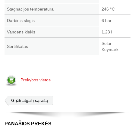
Stagnacijos temperatūra
246 °C
Darbinis slėgis
6 bar
Vandens kiekis
1.23 l
Solar
Sertifikatas
Keymark
Prekybos vietos
Grįžti atgal į sąrašą
PANAŠIOS PREKĖS