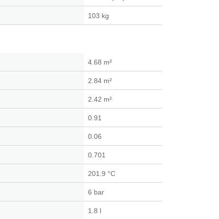
103 kg
4.68 m²
2.84 m²
2.42 m²
0.91
0.06
0.701
201.9 °C
6 bar
1.8 l