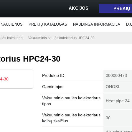
AKCIJOS
PREKIŲ
NAUJIENOS
PREKIŲ KATALOGAS
NAUDINGA INFORMACIJA
D.
lės kolektoriai
Vakuuminis saulės kolektorius HPC24-30
torius HPC24-30
Produkto ID
000000473
Gamintojas
ONOSI
Vakuuminio saulės kolektoriaus
Heat pipe 24
tipas
Vakuuminio saulės kolektoriaus
30
kolbų skaičius