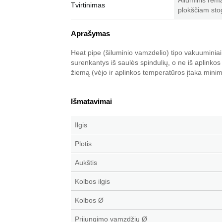
Aliuminis rėma
Tvirtinimas
plokščiam sto
Aprašymas
Heat pipe (šiluminio vamzdelio) tipo vakuuminiai
surenkantys iš saulės spindulių, o ne iš aplinkos 
žiemą (vėjo ir aplinkos temperatūros įtaka minim
Išmatavimai
Ilgis
Plotis
Aukštis
Kolbos ilgis
Kolbos Ø
Prijungimo vamzdžių
Ø