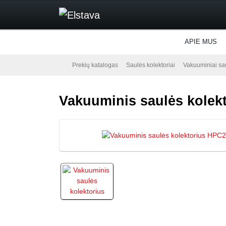
APIE MUS
Prekių katalogas
Saulės kolektoriai
Vakuuminiai sau
Vakuuminis saulės kolek