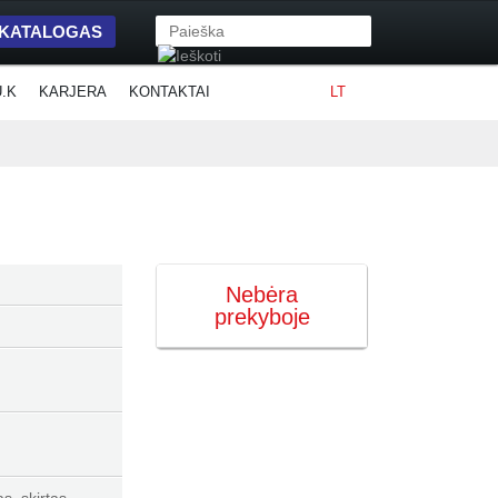
 KATALOGAS
U.K
KARJERA
KONTAKTAI
LT
Nebėra
prekyboje