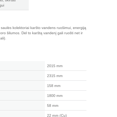
s, skirtas
gui
 saulės kolektoriai karšto vandens ruošimui, energiją
oro šilumos. Dėl to karštą vandenį gali ruošti net ir
ali).
2015 mm
2315 mm
158 mm
1800 mm
58 mm
22 mm (Cu)