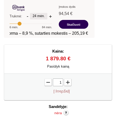
Kaina:
1 879.80 €
Pasiūlyk kainą
-
+
Sandėlyje:
nėra