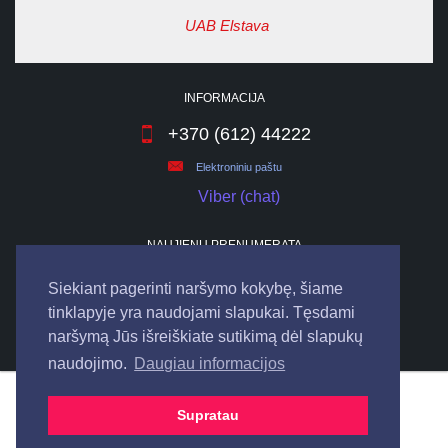
UAB Elstava
INFORMACIJA
+370 (612) 44222
Elektroniniu paštu
Viber (chat)
NAUJIENŲ PRENUMERATA
Siekiant pagerinti naršymo kokybę, šiame
tinklapyje yra naudojami slapukai. Tęsdami
naršymą Jūs išreiškiate sutikimą dėl slapukų
naudojimo.
Daugiau informacijos
© 2026
UAB "ELSTAVA".
Visos teisės saugomos.
Supratau
Bendraukime internete: