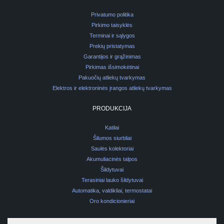
Privatumo politika
Pirkimo taisyklės
Terminai ir sąlygos
Prekių pristatymas
Garantijos ir grąžinimas
Pirkimas išsimokėtinai
Pakuočių atliekų tvarkymas
Elektros ir elektroninės įrangos atliekų tvarkymas
PRODUKCIJA
Katilai
Šilumos siurbliai
Saulės kolektoriai
Akumuliacinės talpos
Šildytuvai
Terasiniai lauko šildytuvai
Automatika, valdikliai, termostatai
Oro kondicionieriai