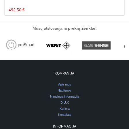
492.50 €
Mūsų atstovaujami
prekių ženklai:
KOMPANIJA
Apie mus
Naujienos
Naudinga informacija
D.U.K
Karjera
Kontaktai
INFORMACIJA