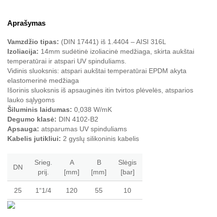
Aprašymas
Vamzdžio tipas:
(DIN 17441) iš 1.4404 – AISI 316L
Izoliacija:
14mm sudėtinė izoliacinė medžiaga, skirta aukštai
temperatūrai ir atspari UV spinduliams.
Vidinis sluoksnis: atspari aukštai temperatūrai EPDM akyta
elastomerinė medžiaga
Išorinis sluoksnis iš apsauginės itin tvirtos plėvelės, atsparios
lauko sąlygoms
Šiluminis laidumas:
0,038 W/mK
Degumo klasė:
DIN 4102-B2
Apsauga:
atsparumas UV spinduliams
Kabelis jutikliui:
2 gyslų silikoninis kabelis
Srieg.
A
B
Slėgis
DN
prij.
[mm]
[mm]
[bar]
25
1“1/4
120
55
10