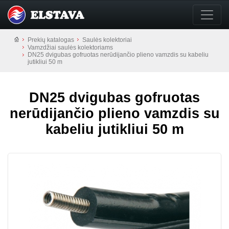
Prekių katalogas
Saulės kolektoriai
Vamzdžiai saulės kolektoriams
DN25 dvigubas gofruotas nerūdijančio plieno vamzdis su kabeliu
jutikliui 50 m
DN25 dvigubas gofruotas
nerūdijančio plieno vamzdis su
kabeliu jutikliui 50 m