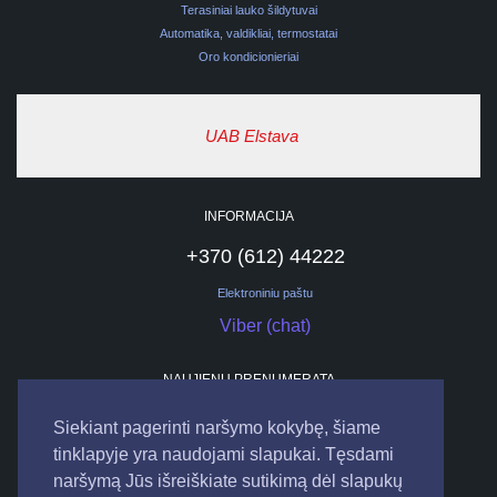
Terasiniai lauko šildytuvai
Automatika, valdikliai, termostatai
Oro kondicionieriai
UAB Elstava
INFORMACIJA
+370 (612) 44222
Elektroniniu paštu
Viber (chat)
NAUJIENŲ PRENUMERATA
Siekiant pagerinti naršymo kokybę, šiame
tinklapyje yra naudojami slapukai. Tęsdami
naršymą Jūs išreiškiate sutikimą dėl slapukų