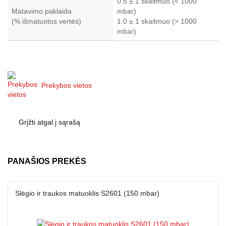
0.5 ± 1 skaitmuo (< 1000
Matavimo paklaida
mbar)
(% išmatuotos vertės)
1.0 ± 1 skaitmuo (> 1000
mbar)
Prekybos vietos
Grįžti atgal į sąrašą
PANAŠIOS PREKĖS
Slėgio ir traukos matuoklis S2601 (150 mbar)