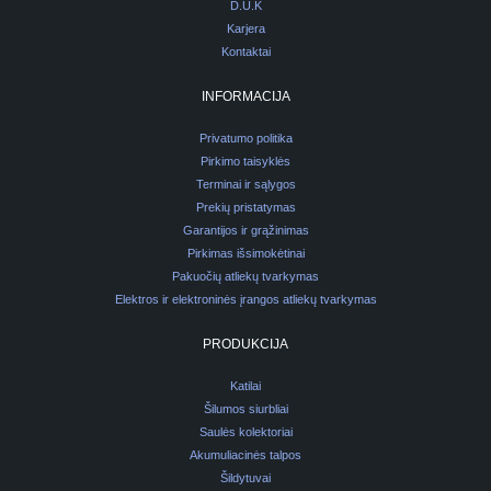
D.U.K
Karjera
Kontaktai
INFORMACIJA
Privatumo politika
Pirkimo taisyklės
Terminai ir sąlygos
Prekių pristatymas
Garantijos ir grąžinimas
Pirkimas išsimokėtinai
Pakuočių atliekų tvarkymas
Elektros ir elektroninės įrangos atliekų tvarkymas
PRODUKCIJA
Katilai
Šilumos siurbliai
Saulės kolektoriai
Akumuliacinės talpos
Šildytuvai