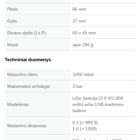
Plotis
66 mm
Gylis
37 mm
Ekrano dydis (I x P)
60 x 45 mm
Masė
apie 250 g
Techniniai duomenys
Matavimo ribos
1000 mbar
Maksimalus viršslėgis
3 bar
Ličio baterija (3.6 V/1,800
Maitinimas
mAh) arba USB maitinimo
šaltinis
0.1 (< 999.9)
Matavimo tikslumas
1.0 (> 1000)