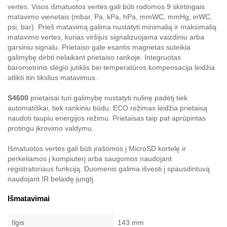
vertes. Visos išmatuotos vertės gali būti rodomos 9 skirtingais
matavimo vienetais (mbar, Pa, kPa, hPa, mmWC, mmHg, inWC,
psi, bar). Prieš matavimą galima nustatyti minimalią ir maksimalią
matavimo vertes, kurias viršijus signalizuojama vaizdiniu arba
garsiniu signalu. Prietaiso gale esantis magnetas suteikia
galimybę dirbti nelaikant prietaiso rankoje. Integruotas
barometrinis slėgio jutiklis bei temperatūros kompensacija leidžia
atlikti itin tikslius matavimus.
S4600
prietaisai turi galimybę nustatyti nulinę padėtį tiek
automatiškai, tiek rankiniu būdu. ECO režimas leidžia prietaisą
naudoti taupiu energijos režimu. Prietaisas taip pat aprūpintas
protingu įkrovimo valdymu.
Išmatuotos vertės gali būti įrašomos į MicroSD kortelę ir
perkeliamos į kompiuterį arba saugomos naudojant
registratoriaus funkciją. Duomenis galima išvesti į spausdintuvą
naudojant IR belaidę jungtį.
Išmatavimai
Ilgis
143 mm