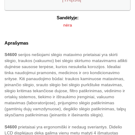
Sandėlyje:
nėra
Aprašymas
S4600
serijos nešiojami slėgio matavimo prietaisai yra skirti
slėgio, traukos (vakuumo) bei slėgio skirtumo matavimams atlikti
dujinėse sausose terpėse, kurios nesukelia korozijos. Idealiai
tinka naudojimui pramonės, medicinos ir oro kondicionavimo
srityse. Kiti panaudojimo būdai: traukos kaminuose matavimas,
įeinančio slėgio, srauto slėgio bei slėgio purkštuke matavimas,
slėgio kritimas tekančiose dujose, filtro patikrinimas, vėdinimo ir
ortakių sistemos, tiekimo ir ištraukimo įrenginiai, vakuumo
matavimas (laboratorijose), prijungimo slėgio patikrinimas
(gamtinių dujų vamzdynuose), degiklio slėgio patikrinimas, talpų
skysčiams patikrinimas (įeinantis ir išeinantis slėgis).
S4600
prietaisai yra ergonomiški ir nedaug sveriantys. Didelio
LCD displėjaus dėka galima vienu metu matyti 4 išmatuotas