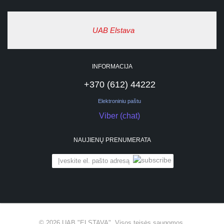
UAB Elstava
INFORMACIJA
+370 (612) 44222
Elektroniniu paštu
Viber (chat)
NAUJIENŲ PRENUMERATA
© 2026
UAB "ELSTAVA".
Visos teisės saugomos.