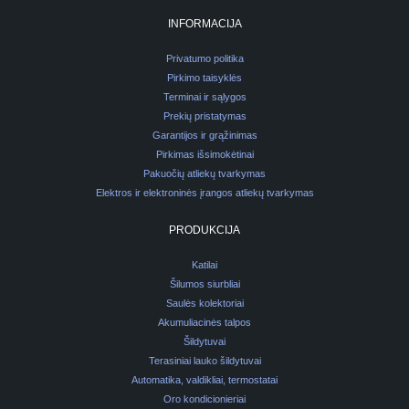
INFORMACIJA
Privatumo politika
Pirkimo taisyklės
Terminai ir sąlygos
Prekių pristatymas
Garantijos ir grąžinimas
Pirkimas išsimokėtinai
Pakuočių atliekų tvarkymas
Elektros ir elektroninės įrangos atliekų tvarkymas
PRODUKCIJA
Katilai
Šilumos siurbliai
Saulės kolektoriai
Akumuliacinės talpos
Šildytuvai
Terasiniai lauko šildytuvai
Automatika, valdikliai, termostatai
Oro kondicionieriai