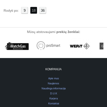
9
18
36
Rodyti po:
Mūsų atstovaujami
prekių ženklai:
KOMPANIJA
Apie mus
Naujienos
Naudinga informacija
D.U.K
Karjera
Kontaktai