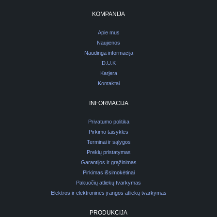
KOMPANIJA
Apie mus
Naujienos
Naudinga informacija
D.U.K
Karjera
Kontaktai
INFORMACIJA
Privatumo politika
Pirkimo taisyklės
Terminai ir sąlygos
Prekių pristatymas
Garantijos ir grąžinimas
Pirkimas išsimokėtinai
Pakuočių atliekų tvarkymas
Elektros ir elektroninės įrangos atliekų tvarkymas
PRODUKCIJA