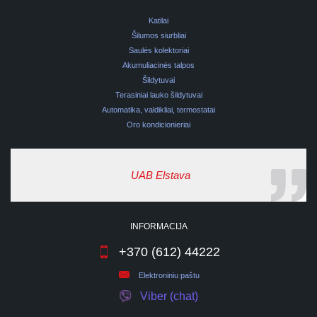
Katilai
Šilumos siurbliai
Saulės kolektoriai
Akumuliacinės talpos
Šildytuvai
Terasiniai lauko šildytuvai
Automatika, valdikliai, termostatai
Oro kondicionieriai
UAB Elstava
INFORMACIJA
+370 (612) 44222
Elektroniniu paštu
Viber (chat)