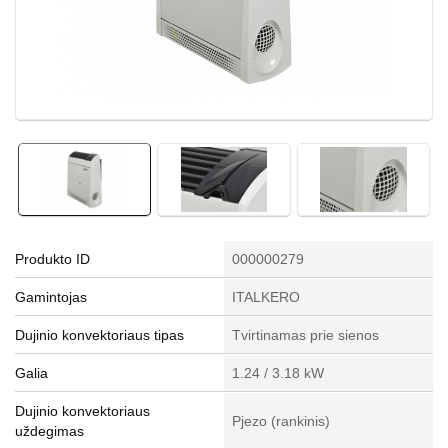
Produkto ID
000000279
Gamintojas
ITALKERO
Dujinio konvektoriaus tipas
Tvirtinamas prie sienos
Galia
1.24 / 3.18 kW
Dujinio konvektoriaus
Pjezo (rankinis)
uždegimas