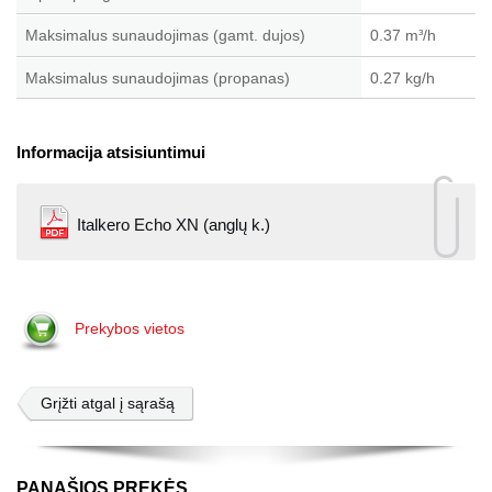
Maksimalus sunaudojimas (gamt. dujos)
0.37 m
/h
³
Maksimalus sunaudojimas (propanas)
0.27 kg/h
Informacija atsisiuntimui
Italkero Echo XN (anglų k.)
Prekybos vietos
Grįžti atgal į sąrašą
PANAŠIOS PREKĖS