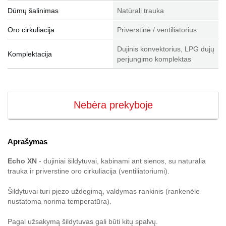
Dūmų šalinimas
Natūrali trauka
Oro cirkuliacija
Priverstinė / ventiliatorius
Dujinis konvektorius, LPG dujų
Komplektacija
perjungimo komplektas
Nebėra prekyboje
Aprašymas
Echo XN
- dujiniai šildytuvai, kabinami ant sienos, su naturalia
trauka ir priverstine oro cirkuliacija (ventiliatoriumi).
Šildytuvai turi pjezo uždegimą, valdymas rankinis (rankenėle
nustatoma norima temperatūra).
Pagal užsakymą šildytuvas gali būti kitų spalvų.