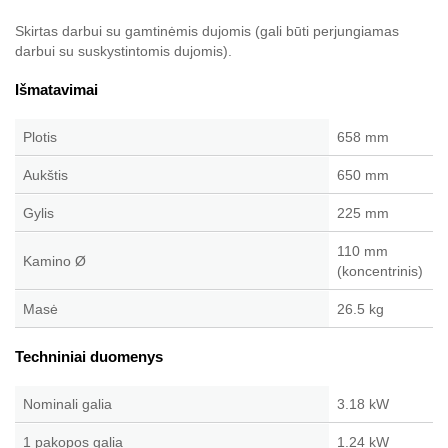
Skirtas darbui su gamtinėmis dujomis (gali būti perjungiamas
darbui su suskystintomis dujomis).
Išmatavimai
Plotis
658 mm
Aukštis
650 mm
Gylis
225 mm
110 mm
Kamino Ø
(koncentrinis)
Masė
26.5 kg
Techniniai duomenys
Nominali galia
3.18 kW
1 pakopos galia
1.24 kW