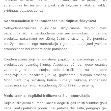
didelėse erdvėse dažnai montuojami keli šildytuvai. Toks
sprendimas leidžia šilumą paskirstyti tolygiau ir atskirai valdyti
skirtingas patalpos zonas.
Kondensaciniai ir nekondensaciniai dujiniai šildytuvai
Nekondensaciniuose dujiniuose šildytuvuose degimo metu
pagaminta šiluma perduodama orui per šilumokaitį, o degimo
produktai pašalinami per dūmų šalinimo sistemą. Šie įrenginiai
pasižymi nesudėtinga konstrukcija ir gali būti naudojami įvairiose
pramoninėse bei komercinėse patalpose.
Kondensaciniai dujiniai šildytuvai papildomai panaudoja degimo
produktuose esančią šilumą. Atvėsinus dūmus, juose esantys
vandens garai kondensuojasi, todėl dalis šilumos, kuri įprastame
įrenginyje būtų pašalinta į lauką, grąžinama į šildymo procesą.
Montuojant tokį šildytuvą būtina numatyti tinkamą kondensato
nuvedimą ir su įrenginiu suderintą dūmų šalinimo sistemą.
Moduliaciniai degikliai ir šilumokaičių konstrukcija
Dujiniai šildytuvai su moduliaciniu degikliu gali keisti šiluminę galią
pagal realų patalpos poreikį. Kai patalpa dar šalta, įrenginys gali