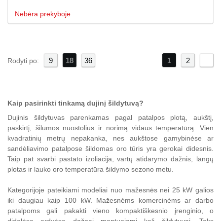
Nebėra prekyboje
9
18
36
1
»
2
Rodyti po:
Kaip pasirinkti tinkamą dujinį šildytuvą?
Dujinis šildytuvas parenkamas pagal patalpos plotą, aukštį,
paskirtį, šilumos nuostolius ir norimą vidaus temperatūrą. Vien
kvadratinių metrų nepakanka, nes aukštose gamybinėse ar
sandėliavimo patalpose šildomas oro tūris yra gerokai didesnis.
Taip pat svarbi pastato izoliacija, vartų atidarymo dažnis, langų
plotas ir lauko oro temperatūra šildymo sezono metu.
Kategorijoje pateikiami modeliai nuo mažesnės nei 25 kW galios
iki daugiau kaip 100 kW. Mažesnėms komercinėms ar darbo
patalpoms gali pakakti vieno kompaktiškesnio įrenginio, o