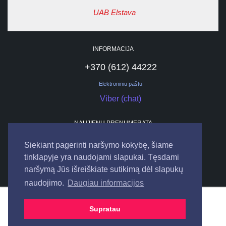
UAB Elstava
INFORMACIJA
+370 (612) 44222
Elektroniniu paštu
Viber (chat)
NAUJIENŲ PRENUMERATA
Siekiant pagerinti naršymo kokybę, šiame
tinklapyje yra naudojami slapukai. Tęsdami
naršymą Jūs išreiškiate sutikimą dėl slapukų
naudojimo.
Daugiau informacijos
© 2026
UAB "ELSTAVA".
Visos teisės saugomos.
Supratau
Bendraukime internete: