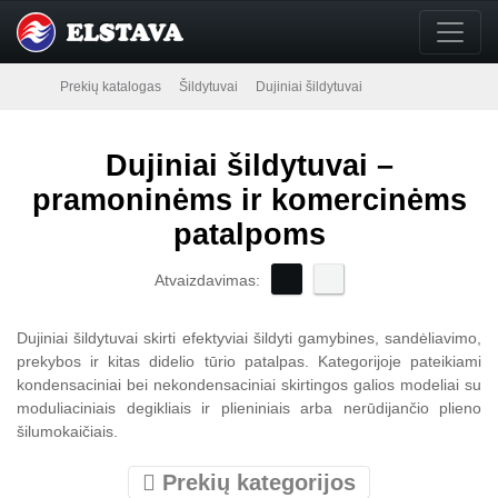
Prekių katalogas
Šildytuvai
Dujiniai šildytuvai
Dujiniai šildytuvai –
pramoninėms ir komercinėms
patalpoms
Atvaizdavimas:
Dujiniai šildytuvai skirti efektyviai šildyti gamybines, sandėliavimo,
prekybos ir kitas didelio tūrio patalpas. Kategorijoje pateikiami
kondensaciniai bei nekondensaciniai skirtingos galios modeliai su
moduliaciniais degikliais ir plieniniais arba nerūdijančio plieno
šilumokaičiais.
Prekių kategorijos