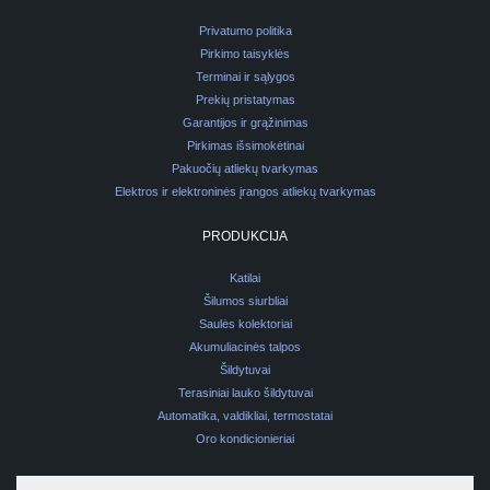
Privatumo politika
Pirkimo taisyklės
Terminai ir sąlygos
Prekių pristatymas
Garantijos ir grąžinimas
Pirkimas išsimokėtinai
Pakuočių atliekų tvarkymas
Elektros ir elektroninės įrangos atliekų tvarkymas
PRODUKCIJA
Katilai
Šilumos siurbliai
Saulės kolektoriai
Akumuliacinės talpos
Šildytuvai
Terasiniai lauko šildytuvai
Automatika, valdikliai, termostatai
Oro kondicionieriai