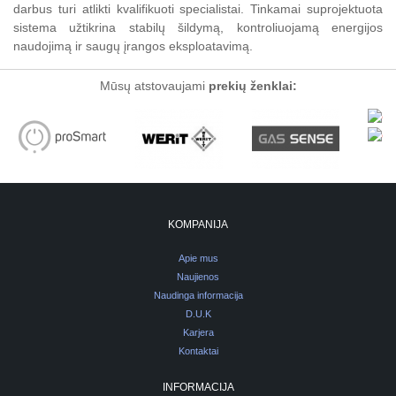
darbus turi atlikti kvalifikuoti specialistai. Tinkamai suprojektuota
sistema užtikrina stabilų šildymą, kontroliuojamą energijos
naudojimą ir saugų įrangos eksploatavimą.
Mūsų atstovaujami
prekių ženklai:
KOMPANIJA
Apie mus
Naujienos
Naudinga informacija
D.U.K
Karjera
Kontaktai
INFORMACIJA