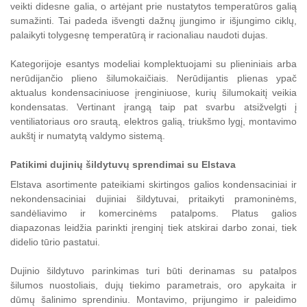
veikti didesne galia, o artėjant prie nustatytos temperatūros galią
sumažinti. Tai padeda išvengti dažnų įjungimo ir išjungimo ciklų,
palaikyti tolygesnę temperatūrą ir racionaliau naudoti dujas.
Kategorijoje esantys modeliai komplektuojami su plieniniais arba
nerūdijančio plieno šilumokaičiais. Nerūdijantis plienas ypač
aktualus kondensaciniuose įrenginiuose, kurių šilumokaitį veikia
kondensatas. Vertinant įrangą taip pat svarbu atsižvelgti į
ventiliatoriaus oro srautą, elektros galią, triukšmo lygį, montavimo
aukštį ir numatytą valdymo sistemą.
Patikimi dujinių šildytuvų sprendimai su Elstava
Elstava asortimente pateikiami skirtingos galios kondensaciniai ir
nekondensaciniai dujiniai šildytuvai, pritaikyti pramoninėms,
sandėliavimo ir komercinėms patalpoms. Platus galios
diapazonas leidžia parinkti įrenginį tiek atskirai darbo zonai, tiek
didelio tūrio pastatui.
Dujinio šildytuvo parinkimas turi būti derinamas su patalpos
šilumos nuostoliais, dujų tiekimo parametrais, oro apykaita ir
dūmų šalinimo sprendiniu. Montavimo, prijungimo ir paleidimo