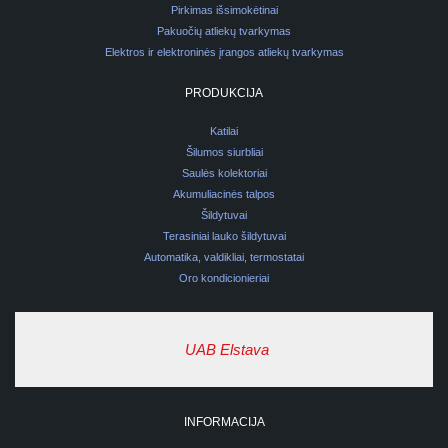
Pirkimas išsimokėtinai
Pakuočių atliekų tvarkymas
Elektros ir elektroninės įrangos atliekų tvarkymas
PRODUKCIJA
Katilai
Šilumos siurbliai
Saulės kolektoriai
Akumuliacinės talpos
Šildytuvai
Terasiniai lauko šildytuvai
Automatika, valdikliai, termostatai
Oro kondicionieriai
UAB Elstava
INFORMACIJA