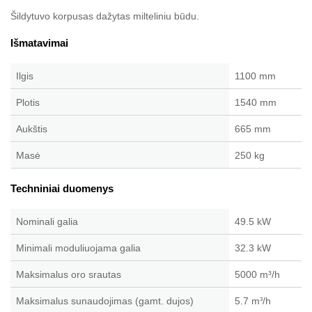
Šildytuvo korpusas dažytas milteliniu būdu.
Išmatavimai
Ilgis
1100 mm
Plotis
1540 mm
Aukštis
665 mm
Masė
250 kg
Techniniai duomenys
Nominali galia
49.5 kW
Minimali moduliuojama galia
32.3 kW
Maksimalus oro srautas
5000 m
³
/h
Maksimalus sunaudojimas (gamt. dujos)
5.7 m
/h
³