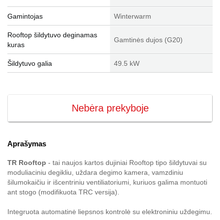
Gamintojas
Winterwarm
Rooftop šildytuvo deginamas
Gamtinės dujos (G20)
kuras
Šildytuvo galia
49.5 kW
Nebėra prekyboje
Aprašymas
TR Rooftop
- tai naujos kartos dujiniai Rooftop tipo šildytuvai su
moduliaciniu degikliu, uždara degimo kamera, vamzdiniu
šilumokaičiu ir išcentriniu ventiliatoriumi, kuriuos galima montuoti
ant stogo (modifikuota TRC versija).
Integruota automatinė liepsnos kontrolė su elektroniniu uždegimu.