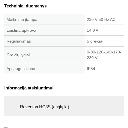
Techniniai duomenys
Maitinimo įtampa
230 V 50 Hz AC
Leistina apkrova
14.0 A
Reguliavimas
5 greičiai
0-80-120-140-170-
Greičių lygiai
230 V
Apsaugos klasė
IP54
Informacija atsisiuntimui
Reventon HC3S (anglų k.)