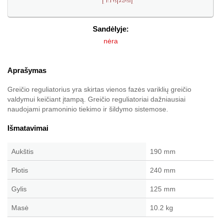
Sandėlyje:
nėra
Aprašymas
Greičio reguliatorius yra skirtas vienos fazės variklių greičio
valdymui keičiant įtampą. Greičio reguliatoriai dažniausiai
naudojami pramoninio tiekimo ir šildymo sistemose.
Išmatavimai
Aukštis
190 mm
Plotis
240 mm
Gylis
125 mm
Masė
10.2 kg