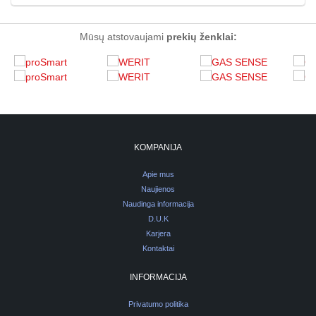
Mūsų atstovaujami
prekių ženklai:
KOMPANIJA
Apie mus
Naujienos
Naudinga informacija
D.U.K
Karjera
Kontaktai
INFORMACIJA
Privatumo politika