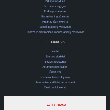
Pirkimo taisyklės
Terminai ir sąlygos
Prekių pristatymas
Garantijos ir grąžinimas
Pirkimas išsimokėtinai
Pakuočių atliekų tvarkymas
Elektros ir elektroninės įrangos atliekų tvarkymas
PRODUKCIJA
Katilai
Šilumos siurbliai
Saulės kolektoriai
Akumuliacinės talpos
Šildytuvai
Terasiniai lauko šildytuvai
Automatika, valdikliai, termostatai
Oro kondicionieriai
UAB Elstava