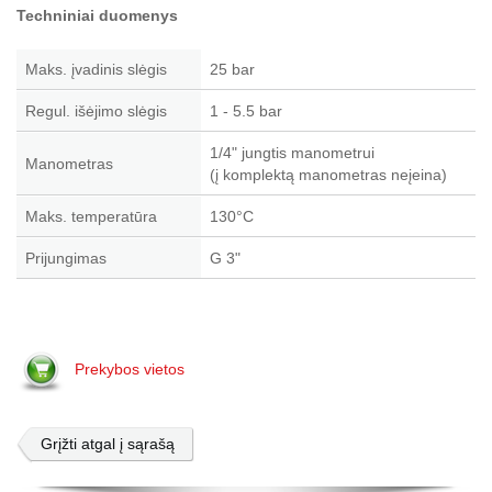
Techniniai duomenys
Maks. įvadinis slėgis
25 bar
Regul. išėjimo slėgis
1 - 5.5 bar
1/4" jungtis manometrui
Manometras
(į komplektą manometras neįeina)
Maks. temperatūra
130°C
Prijungimas
G 3"
Prekybos vietos
Grįžti atgal į sąrašą