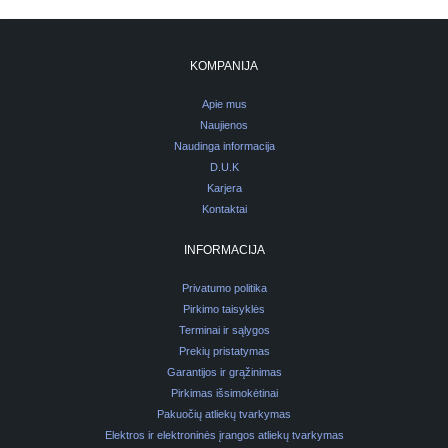
KOMPANIJA
Apie mus
Naujienos
Naudinga informacija
D.U.K
Karjera
Kontaktai
INFORMACIJA
Privatumo politika
Pirkimo taisyklės
Terminai ir sąlygos
Prekių pristatymas
Garantijos ir grąžinimas
Pirkimas išsimokėtinai
Pakuočių atliekų tvarkymas
Elektros ir elektroninės įrangos atliekų tvarkymas