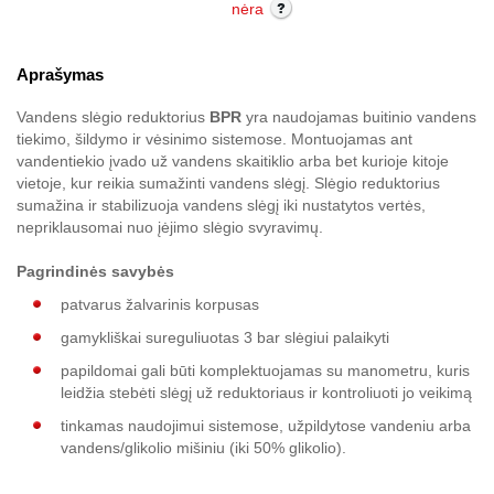
nėra
Aprašymas
Vandens slėgio reduktorius
BPR
yra naudojamas buitinio vandens
tiekimo, šildymo ir vėsinimo sistemose. Montuojamas ant
vandentiekio įvado už vandens skaitiklio arba bet kurioje kitoje
vietoje, kur reikia sumažinti vandens slėgį. Slėgio reduktorius
sumažina ir stabilizuoja vandens slėgį iki nustatytos vertės,
nepriklausomai nuo įėjimo slėgio svyravimų.
Pagrindinės savybės
patvarus žalvarinis korpusas
gamykliškai sureguliuotas 3 bar slėgiui palaikyti
papildomai gali būti komplektuojamas su manometru, kuris
leidžia stebėti slėgį už reduktoriaus ir kontroliuoti jo veikimą
tinkamas naudojimui sistemose, užpildytose vandeniu arba
vandens/glikolio mišiniu (iki 50% glikolio).