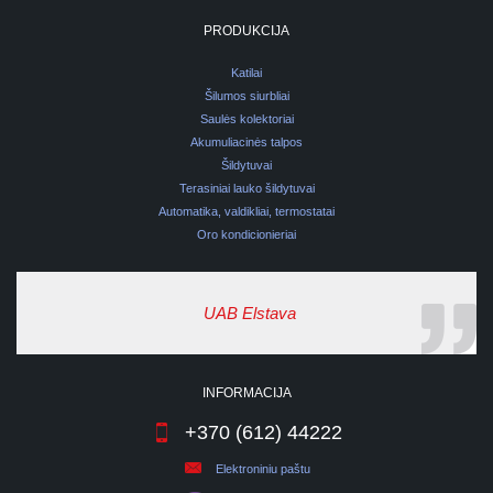
PRODUKCIJA
Katilai
Šilumos siurbliai
Saulės kolektoriai
Akumuliacinės talpos
Šildytuvai
Terasiniai lauko šildytuvai
Automatika, valdikliai, termostatai
Oro kondicionieriai
UAB Elstava
INFORMACIJA
+370 (612) 44222
Elektroniniu paštu