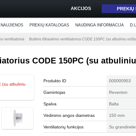
AKCIJOS
PREKIŲ
NAUJIENOS
PREKIŲ KATALOGAS
NAUDINGA INFORMACIJA
D.
mo ventiliatoriai
Buitinis ištraukimo ventiliatorius CODE 150PC (su atbuliniu vožtu
liatorius CODE 150PC (su atbuliniu
Produkto ID
000000953
Gamintojas
Reventon
Spalva
Balta
Vėdinimo angos diametras
150 mm
Ventiliatorių funkcijos
Su grandinėle