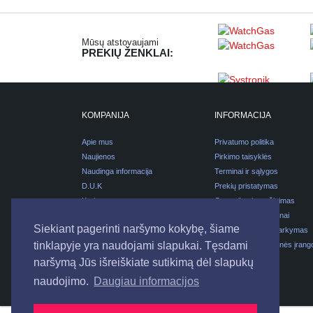
Mūsų atstovaujami
PREKIŲ ŽENKLAI:
KOMPANIJA
INFORMACIJA
Apie mus
Privatumo politika
Naujienos
Pirkimo taisyklės
Naudinga informacija
Terminai ir sąlygos
D.U.K
Prekių pristatymas
Karjera
Garantijos ir grąžinimas
Kontaktai
Pirkimas išsimokėtinai
Siekiant pagerinti naršymo kokybę, šiame
Pakuočių atliekų tvarkymas
tinklapyje yra naudojami slapukai. Tęsdami
Elektros ir elektroninės įrang
atliekų tvarkymas
naršymą Jūs išreiškiate sutikimą dėl slapukų
naudojimo.
Daugiau informacijos