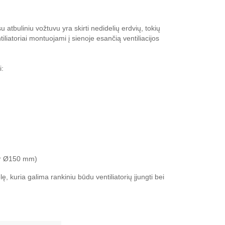
 su atbuliniu vožtuvu yra skirti nedidelių erdvių, tokių
iliatoriai montuojami į sienoje esančią ventiliacijos
i:
ir Ø150 mm)
ę, kuria galima rankiniu būdu ventiliatorių įjungti bei