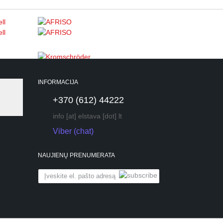
INFORMACIJA
+370 (612) 44222
info [at] elstava [dot] lt
Viber (chat)
NAUJIENŲ PRENUMERATA