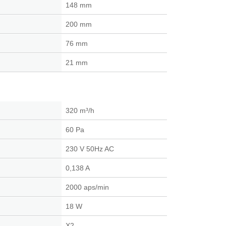
148 mm
200 mm
76 mm
21 mm
320 m³/h
60 Pa
230 V 50Hz AC
0,138 A
2000 aps/min
18 W
X2