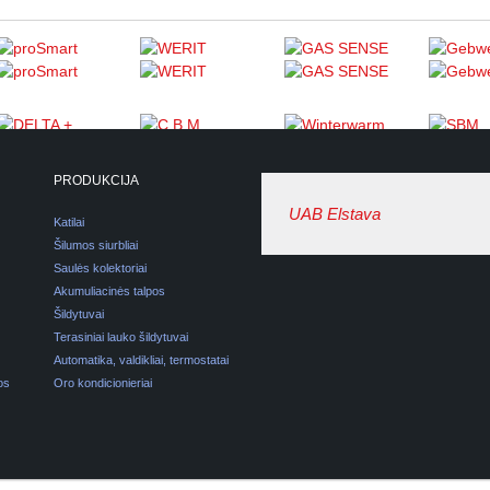
PRODUKCIJA
UAB Elstava
Katilai
Šilumos siurbliai
Saulės kolektoriai
Akumuliacinės talpos
Šildytuvai
Terasiniai lauko šildytuvai
Automatika, valdikliai, termostatai
os
Oro kondicionieriai