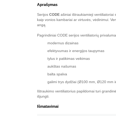
Aprašymas
Serijos
CODE
ašiniai ištraukiamieji ventiliatoriai
kaip vonios kambariai ar virtuvės, vėdinimui. Vent
angą.
Pagrindiniai CODE serijos ventiliatorių privaluma
modernus dizainas
efektyvumas ir energijos taupymas
tylus ir patikimas veikimas
aukštas našumas
balta spalva
galimi trys dydžiai (Ø100 mm, Ø120 mm 
Ištraukimo ventiliatorius papildomai turi grandinėl
išjungti.
Išmatavimai