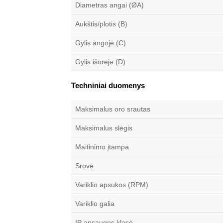
Diametras angai (ØA)
Aukštis/plotis (B)
Gylis angoje (C)
Gylis išorėje (D)
Techniniai duomenys
Maksimalus oro srautas
Maksimalus slėgis
Maitinimo įtampa
Srovė
Variklio apsukos (RPM)
Variklio galia
IP apsaugos klasė