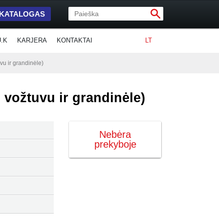
 KATALOGAS
U.K
KARJERA
KONTAKTAI
LT
vu ir grandinėle)
 vožtuvu ir grandinėle)
Nebėra
prekyboje