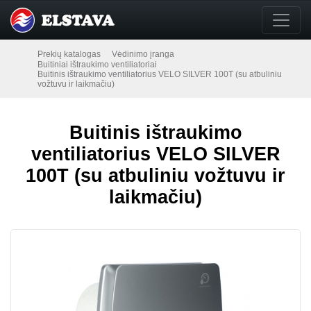
Prekių katalogas
Vėdinimo įranga
Buitiniai ištraukimo ventiliatoriai
Buitinis ištraukimo ventiliatorius VELO SILVER 100T (su atbuliniu
vožtuvu ir laikmačiu)
Buitinis ištraukimo
ventiliatorius VELO SILVER
100T (su atbuliniu vožtuvu ir
laikmačiu)