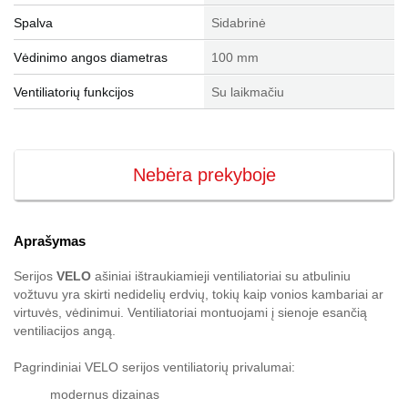
Spalva
Sidabrinė
Vėdinimo angos diametras
100 mm
Ventiliatorių funkcijos
Su laikmačiu
Nebėra prekyboje
Aprašymas
Serijos
VELO
ašiniai ištraukiamieji ventiliatoriai su atbuliniu
vožtuvu yra skirti nedidelių erdvių, tokių kaip vonios kambariai ar
virtuvės, vėdinimui. Ventiliatoriai montuojami į sienoje esančią
ventiliacijos angą.
Pagrindiniai VELO serijos ventiliatorių privalumai:
modernus dizainas