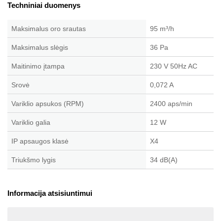
Techniniai duomenys
Maksimalus oro srautas
95 m³/h
Maksimalus slėgis
36 Pa
Maitinimo įtampa
230 V 50Hz AC
Srovė
0,072 A
Variklio apsukos (RPM)
2400 aps/min
Variklio galia
12 W
IP apsaugos klasė
X4
Triukšmo lygis
34 dB(A)
Informacija atsisiuntimui