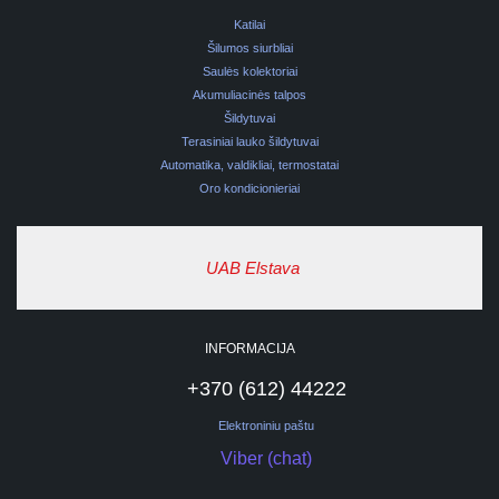
Katilai
Šilumos siurbliai
Saulės kolektoriai
Akumuliacinės talpos
Šildytuvai
Terasiniai lauko šildytuvai
Automatika, valdikliai, termostatai
Oro kondicionieriai
UAB Elstava
INFORMACIJA
+370 (612) 44222
Elektroniniu paštu
Viber (chat)