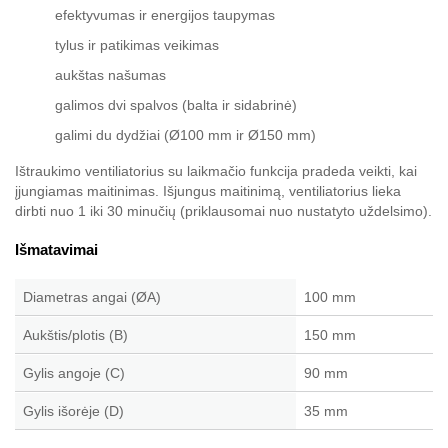
efektyvumas ir energijos taupymas
tylus ir patikimas veikimas
aukštas našumas
galimos dvi spalvos (balta ir sidabrinė)
galimi du dydžiai (Ø100 mm ir Ø150 mm)
Ištraukimo ventiliatorius su laikmačio funkcija pradeda veikti, kai
įjungiamas maitinimas. Išjungus maitinimą, ventiliatorius lieka
dirbti nuo 1 iki 30 minučių (priklausomai nuo nustatyto uždelsimo).
Išmatavimai
Diametras angai (ØA)
100 mm
Aukštis/plotis (B)
150 mm
Gylis angoje (C)
90 mm
Gylis išorėje (D)
35 mm