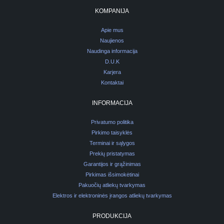
KOMPANIJA
Apie mus
Naujienos
Naudinga informacija
D.U.K
Karjera
Kontaktai
INFORMACIJA
Privatumo politika
Pirkimo taisyklės
Terminai ir sąlygos
Prekių pristatymas
Garantijos ir grąžinimas
Pirkimas išsimokėtinai
Pakuočių atliekų tvarkymas
Elektros ir elektroninės įrangos atliekų tvarkymas
PRODUKCIJA