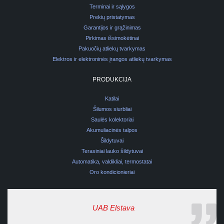
Terminai ir sąlygos
Prekių pristatymas
Garantijos ir grąžinimas
Pirkimas išsimokėtinai
Pakuočių atliekų tvarkymas
Elektros ir elektroninės įrangos atliekų tvarkymas
PRODUKCIJA
Katilai
Šilumos siurbliai
Saulės kolektoriai
Akumuliacinės talpos
Šildytuvai
Terasiniai lauko šildytuvai
Automatika, valdikliai, termostatai
Oro kondicionieriai
UAB Elstava