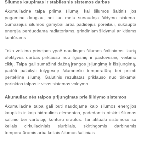
Šilumos kaupimas ir stabilesnis sistemos darbas
Akumuliacinė talpa priima šilumą, kai šilumos šaltinis jos
pagamina daugiau, nei tuo metu sunaudoja šildymo sistema.
Sumažėjus šilumos gamybai arba padidėjus poreikiui, sukaupta
energija perduodama radiatoriams, grindiniam šildymui ar kitiems
kontūrams.
Toks veikimo principas ypač naudingas šilumos šaltiniams, kurių
efektyvus darbas priklauso nuo ilgesnių ir pastovesnių veikimo
ciklų. Talpa gali sumažinti dažną įrangos įsijungimą ir išsijungimą,
padėti palaikyti tolygesnę šilumnešio temperatūrą bei priimti
perteklinę šilumą. Galutinis rezultatas priklauso nuo tinkamai
parinktos talpos ir visos sistemos valdymo.
Akumuliacinės talpos prijungimas prie šildymo sistemos
Akumuliacinė talpa gali būti naudojama kaip šilumos energijos
kaupiklis ir kaip hidraulinis elementas, padedantis atskirti šilumos
šaltinio bei vartotojų kontūrų srautus. Tai aktualu sistemose su
keliais cirkuliaciniais siurbliais, skirtingomis darbinėmis
temperatūromis arba keliais šilumos šaltiniais.