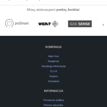
Mūsų atstovaujami
prekių ženklai:
KOMPANIJA
Apie mus
Naujienos
Naudinga informacija
D.U.K
Karjera
Kontaktai
INFORMACIJA
Privatumo politika
Pirkimo taisyklės