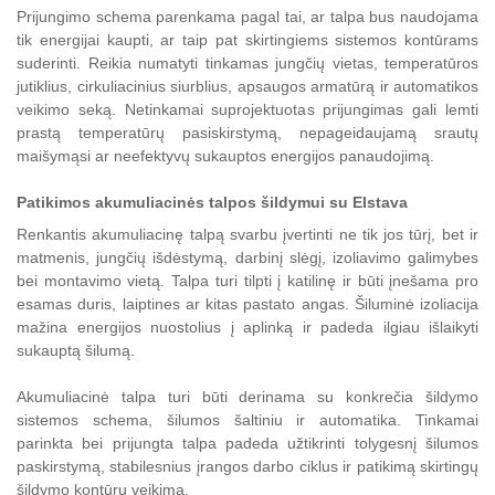
Prijungimo schema parenkama pagal tai, ar talpa bus naudojama
tik energijai kaupti, ar taip pat skirtingiems sistemos kontūrams
suderinti. Reikia numatyti tinkamas jungčių vietas, temperatūros
jutiklius, cirkuliacinius siurblius, apsaugos armatūrą ir automatikos
veikimo seką. Netinkamai suprojektuotas prijungimas gali lemti
prastą temperatūrų pasiskirstymą, nepageidaujamą srautų
maišymąsi ar neefektyvų sukauptos energijos panaudojimą.
Patikimos akumuliacinės talpos šildymui su Elstava
Renkantis akumuliacinę talpą svarbu įvertinti ne tik jos tūrį, bet ir
matmenis, jungčių išdėstymą, darbinį slėgį, izoliavimo galimybes
bei montavimo vietą. Talpa turi tilpti į katilinę ir būti įnešama pro
esamas duris, laiptines ar kitas pastato angas. Šiluminė izoliacija
mažina energijos nuostolius į aplinką ir padeda ilgiau išlaikyti
sukauptą šilumą.
Akumuliacinė talpa turi būti derinama su konkrečia šildymo
sistemos schema, šilumos šaltiniu ir automatika. Tinkamai
parinkta bei prijungta talpa padeda užtikrinti tolygesnį šilumos
paskirstymą, stabilesnius įrangos darbo ciklus ir patikimą skirtingų
šildymo kontūrų veikimą.