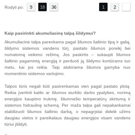
9
18
36
1
»
2
Rodyti po:
Kaip pasirinkti akumuliacinę talpą šildymui?
Akumuliacinė talpa parenkama pagal šilumos šaltinio tipą ir galią,
šildymo sistemos vandens tūrį, pastato šilumos poreikį bei
numatomą veikimo režimą. Jos paskirtis – sukaupti šilumos
šaltinio pagamintą energiją ir perduoti ją šildymo kontūrams tuo
metu, kai jos reikia. Taip atskiriama šilumos gamyba nuo
momentinio sistemos vartojimo.
Talpos tūris negali būti pasirenkamas vien pagal pastato plotą.
Reikia įvertinti katilo ar šilumos siurblio darbo ypatybes, norimą
energijos kaupimo trukmę, šilumnešio temperatūrų skirtumą ir
sistemos hidraulinę schemą. Per maža talpa gali nepakankamai
stabilizuoti šilumos šaltinio darbą, o nepagrįstai didelė užims
daugiau vietos ir pareikalaus daugiau energijos visam vandens
tūriui įšildyti.