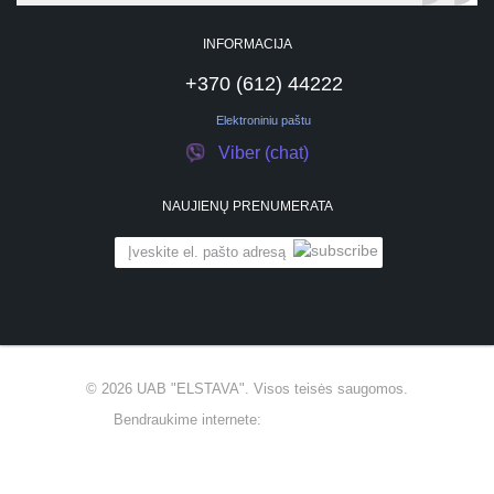
INFORMACIJA
+370 (612) 44222
Elektroniniu paštu
Viber (chat)
NAUJIENŲ PRENUMERATA
© 2026
UAB "ELSTAVA".
Visos teisės saugomos.
Bendraukime internete: