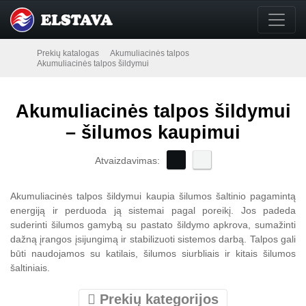
Prekių katalogas
Akumuliacinės talpos
Akumuliacinės talpos šildymui
Akumuliacinės talpos šildymui
– šilumos kaupimui
Atvaizdavimas:
Akumuliacinės talpos šildymui kaupia šilumos šaltinio pagamintą
energiją ir perduoda ją sistemai pagal poreikį. Jos padeda
suderinti šilumos gamybą su pastato šildymo apkrova, sumažinti
dažną įrangos įsijungimą ir stabilizuoti sistemos darbą. Talpos gali
būti naudojamos su katilais, šilumos siurbliais ir kitais šilumos
šaltiniais.
Prekių kategorijos