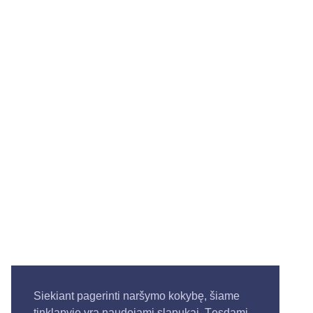
Siekiant pagerinti naršymo kokybę, šiame
tinklapyje yra naudojami slapukai. Tęsdami