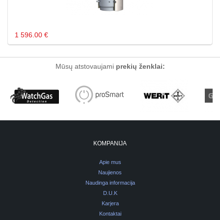
1 596.00 €
Mūsų atstovaujami
prekių ženklai:
KOMPANIJA
Apie mus
Naujienos
Naudinga informacija
D.U.K
Karjera
Kontaktai