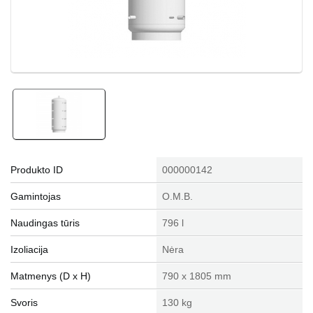
Produkto ID
000000142
Gamintojas
O.M.B.
Naudingas tūris
796 l
Izoliacija
Nėra
Matmenys (D x H)
790 x 1805 mm
Svoris
130 kg