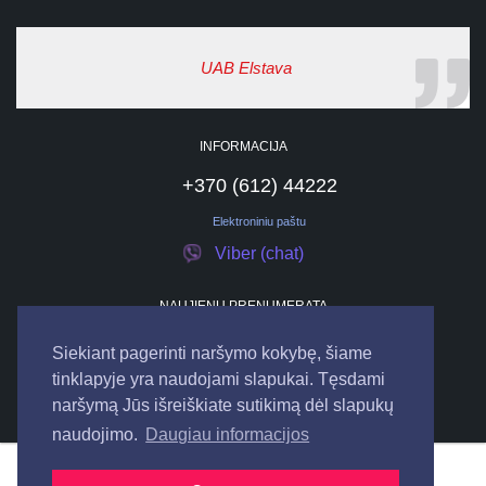
UAB Elstava
INFORMACIJA
+370 (612) 44222
Elektroniniu paštu
Viber (chat)
NAUJIENŲ PRENUMERATA
Siekiant pagerinti naršymo kokybę, šiame
tinklapyje yra naudojami slapukai. Tęsdami
naršymą Jūs išreiškiate sutikimą dėl slapukų
naudojimo.
Daugiau informacijos
© 2026
UAB "ELSTAVA".
Visos teisės saugomos.