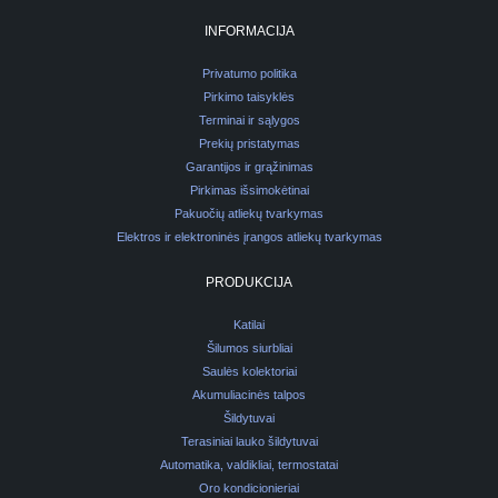
INFORMACIJA
Privatumo politika
Pirkimo taisyklės
Terminai ir sąlygos
Prekių pristatymas
Garantijos ir grąžinimas
Pirkimas išsimokėtinai
Pakuočių atliekų tvarkymas
Elektros ir elektroninės įrangos atliekų tvarkymas
PRODUKCIJA
Katilai
Šilumos siurbliai
Saulės kolektoriai
Akumuliacinės talpos
Šildytuvai
Terasiniai lauko šildytuvai
Automatika, valdikliai, termostatai
Oro kondicionieriai