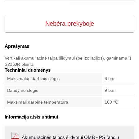
Nebėra prekyboje
Aprašymas
Vertikali akumuliacinė talpa šildymui (be izoliacijos), gaminama iš
S235JR plieno.
Techniniai duomenys
Maksimalus darbinis slėgis
6 bar
Bandymo slėgis
9 bar
Maksimali darbinė temperatūra
100 °C
Informacija atsisiuntimui
Akumuliacinės talpos šildymui OMB - PS (anglų