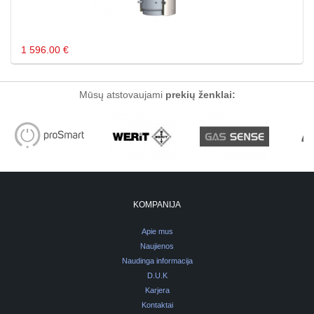
1 596.00 €
Mūsų atstovaujami
prekių ženklai:
KOMPANIJA
Apie mus
Naujienos
Naudinga informacija
D.U.K
Karjera
Kontaktai