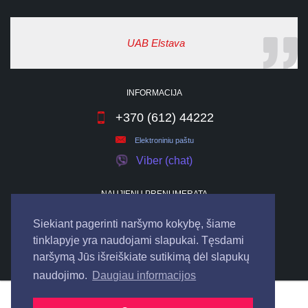
UAB Elstava
INFORMACIJA
+370 (612) 44222
Elektroniniu paštu
Viber (chat)
NAUJIENŲ PRENUMERATA
Siekiant pagerinti naršymo kokybę, šiame
tinklapyje yra naudojami slapukai. Tęsdami
naršymą Jūs išreiškiate sutikimą dėl slapukų
naudojimo.
Daugiau informacijos
© 2026
UAB "ELSTAVA".
Visos teisės saugomos.