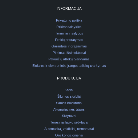
INFORMACIJA
Privatumo politika
Pirkimo taisyklės
Terminai ir sąlygos
Prekių pristatymas
Garantijos ir grąžinimas
Pirkimas išsimokėtinai
Pakuočių atliekų tvarkymas
Elektros ir elektroninės įrangos atliekų tvarkymas
PRODUKCIJA
Katilai
Šilumos siurbliai
Saulės kolektoriai
Akumuliacinės talpos
Šildytuvai
Terasiniai lauko šildytuvai
Automatika, valdikliai, termostatai
Oro kondicionieriai