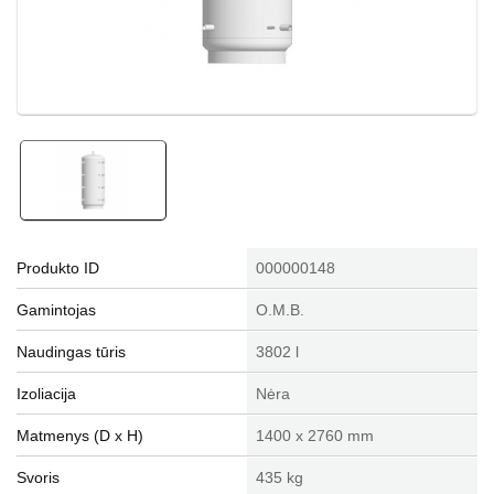
Produkto ID
000000148
Gamintojas
O.M.B.
Naudingas tūris
3802 l
Izoliacija
Nėra
Matmenys (D x H)
1400 x 2760 mm
Svoris
435 kg