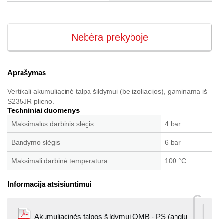
Nebėra prekyboje
Aprašymas
Vertikali akumuliacinė talpa šildymui (be izoliacijos), gaminama iš
S235JR plieno.
Techniniai duomenys
Maksimalus darbinis slėgis
4 bar
Bandymo slėgis
6 bar
Maksimali darbinė temperatūra
100 °C
Informacija atsisiuntimui
Akumuliacinės talpos šildymui OMB - PS (anglų